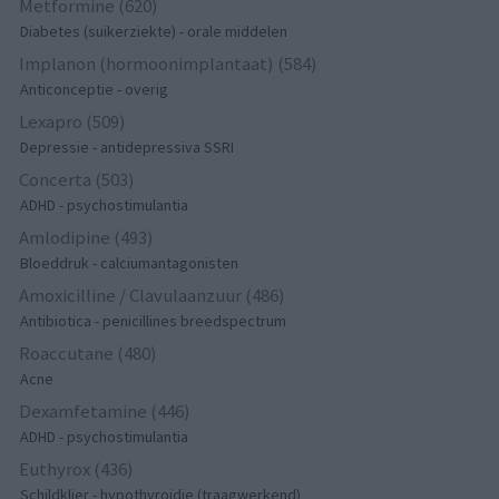
Metformine (620)
Diabetes (suikerziekte) - orale middelen
Implanon (hormoonimplantaat) (584)
Anticonceptie - overig
Lexapro (509)
Depressie - antidepressiva SSRI
Concerta (503)
ADHD - psychostimulantia
Amlodipine (493)
Bloeddruk - calciumantagonisten
Amoxicilline / Clavulaanzuur (486)
Antibiotica - penicillines breedspectrum
Roaccutane (480)
Acne
Dexamfetamine (446)
ADHD - psychostimulantia
Euthyrox (436)
Schildklier - hypothyroidie (traagwerkend)