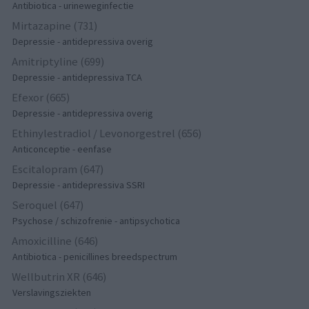
Antibiotica - urineweginfectie
Mirtazapine (731)
Depressie - antidepressiva overig
Amitriptyline (699)
Depressie - antidepressiva TCA
Efexor (665)
Depressie - antidepressiva overig
Ethinylestradiol / Levonorgestrel (656)
Anticonceptie - eenfase
Escitalopram (647)
Depressie - antidepressiva SSRI
Seroquel (647)
Psychose / schizofrenie - antipsychotica
Amoxicilline (646)
Antibiotica - penicillines breedspectrum
Wellbutrin XR (646)
Verslavingsziekten