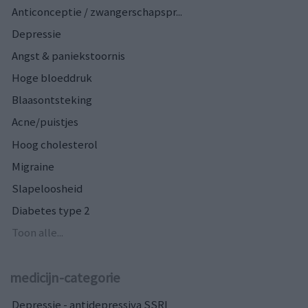
Anticonceptie / zwangerschapspr...
Depressie
Angst & paniekstoornis
Hoge bloeddruk
Blaasontsteking
Acne/puistjes
Hoog cholesterol
Migraine
Slapeloosheid
Diabetes type 2
Toon alle...
medicijn-categorie
Depressie - antidepressiva SSRI