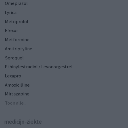
Omeprazol
Lyrica
Metoprolol
Efexor
Metformine
Amitriptyline
Seroquel
Ethinylestradiol / Levonorgestrel
Lexapro
Amoxicilline
Mirtazapine
Toon alle...
medicijn-ziekte