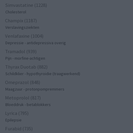
Simvastatine (1228)
Cholesterol
Champix (1187)
Verslavingsziekten
Venlafaxine (1004)
Depressie - antidepressiva overig
Tramadol (939)
Pijn - morfine-achtigen
Thyrax Duotab (882)
Schildklier - hypothyroidie (traagwerkend)
Omeprazol (848)
Maagzuur - protonpompremmers
Metoprolol (817)
Bloeddruk - betablokkers
Lyrica (795)
Epilepsie
Furabid (735)