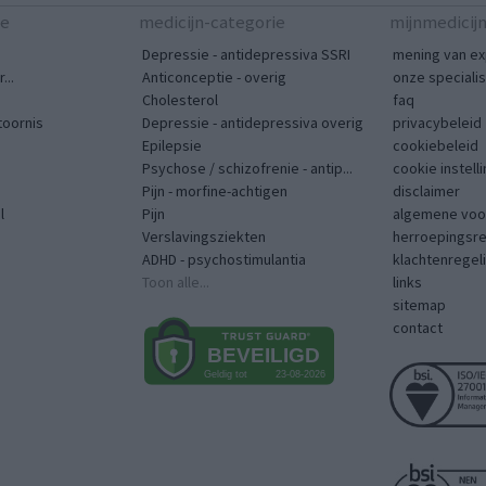
te
medicijn-categorie
mijnmedicij
Depressie - antidepressiva SSRI
mening van ex
...
Anticonceptie - overig
onze speciali
Cholesterol
faq
toornis
Depressie - antidepressiva overig
privacybeleid
Epilepsie
cookiebeleid
Psychose / schizofrenie - antip...
cookie instell
Pijn - morfine-achtigen
disclaimer
l
Pijn
algemene voo
Verslavingsziekten
herroepingsr
ADHD - psychostimulantia
klachtenregel
Toon alle...
links
sitemap
contact