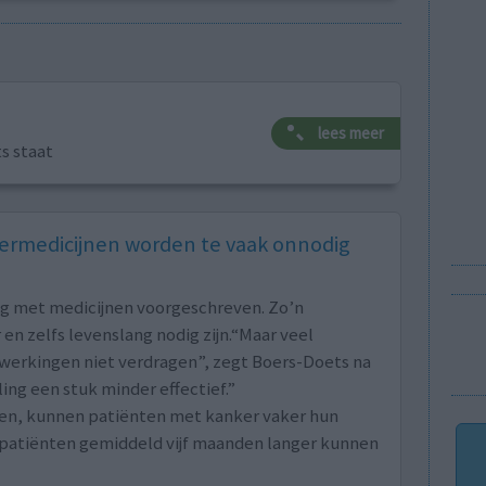
lees meer
ts staat
rmedicijnen worden te vaak onnodig
ng met medicijnen voorgeschreven. Zo’n
en zelfs levenslang nodig zijn.“Maar veel
jwerkingen niet verdragen”, zegt Boers-Doets na
ng een stuk minder effectief.”
en, kunnen patiënten met kanker vaker hun
l patiënten gemiddeld vijf maanden langer kunnen