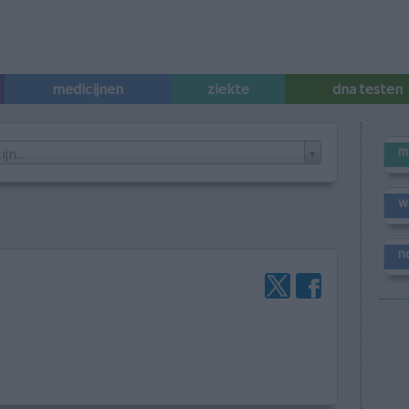
medicijnen
ziekte
dna testen
m
n...
w
n