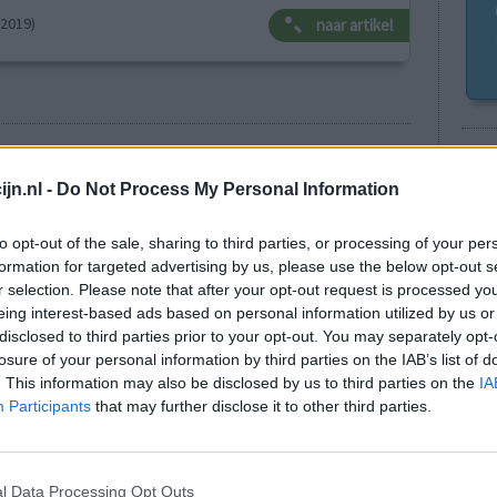
-2019)
naar artikel
Go
Wi
Anticonceptie - overig
jn.nl -
Do Not Process My Personal Information
med
Depressie - antidepressiva SSRI
vo
to opt-out of the sale, sharing to third parties, or processing of your per
Depressie - antidepressiva SSRI
formation for targeted advertising by us, please use the below opt-out s
r selection. Please note that after your opt-out request is processed y
Depressie - antidepressiva SSRI
eing interest-based ads based on personal information utilized by us or
Cholesterol
disclosed to third parties prior to your opt-out. You may separately opt-
losure of your personal information by third parties on the IAB’s list of
Verslavingsziekten
. This information may also be disclosed by us to third parties on the
IA
Depressie - antidepressiva overig
Participants
that may further disclose it to other third parties.
Pijn - morfine-achtigen
Schildklier - hypothyroidie (traagwerkend)
l Data Processing Opt Outs