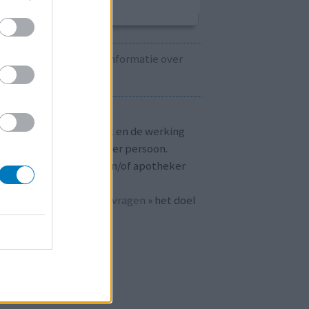
Kijk hier voor informatie over
zwangerschap.
T OP!
aringen zijn persoonlijk en de werking
 medicijnen verschilt per persoon.
dpleeg altijd uw arts en/of apotheker
r passend advies.
 ook bij «
veelgestelde vragen
» het doel
n
mijnmedicijn.nl
.