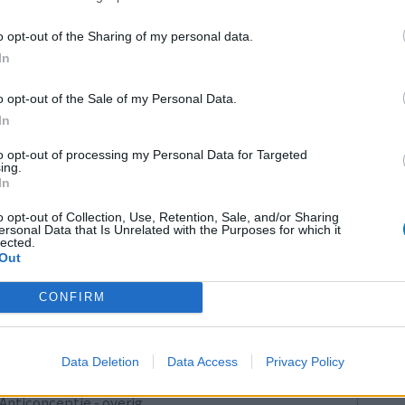
Maagzuur - protonpompremmers
o opt-out of the Sharing of my personal data.
Bloeddruk - betablokkers
In
Epilepsie
o opt-out of the Sale of my Personal Data.
Antibiotica - urineweginfectie
In
Depressie - antidepressiva overig
LE
to opt-out of processing my Personal Data for Targeted
Depressie - antidepressiva TCA
ing.
Erv
In
Depressie - antidepressiva overig
van
Raa
o opt-out of Collection, Use, Retention, Sale, and/or Sharing
Anticonceptie - eenfase
ersonal Data that Is Unrelated with the Purposes for which it
voo
lected.
Psychose / schizofrenie - antipsychotica
Out
Zie
Depressie - antidepressiva SSRI
va
CONFIRM
Antibiotica - penicillines breedspectrum
Verslavingsziekten
Data Deletion
Data Access
Privacy Policy
Diabetes (suikerziekte) - orale middelen
Anticonceptie - overig