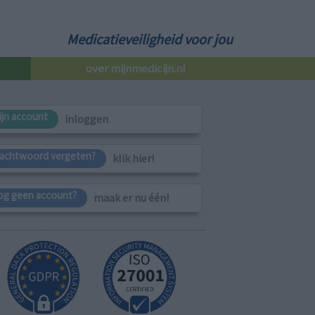
Medicatieveiligheid voor jou
over mijnmedicijn.nl
ijn account
inloggen
achtwoord vergeten?
klik hier!
og geen account?
maak er nu één!