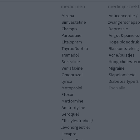
medicijnen
medicijn-ziek
Mirena
Anticonceptie /
Simvastatine
zwangerschapspr
Champix
Depressie
Paroxetine
Angst & panieks
Citalopram
Hoge bloeddruk
Thyrax Duotab
Blaasontsteking
Tramadol
Acne/puistjes
Sertraline
Hoog cholestero
Venlafaxine
Migraine
Omeprazol
Slapeloosheid
Lyrica
Diabetes type 2
Metoprolol
Toon alle...
Efexor
Metformine
Amitriptyline
Seroquel
Ethinylestradiol /
Levonorgestrel
Lexapro