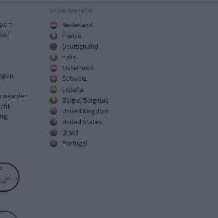
n
in de wereld
pert
Nederland
sten
France
Deutschland
Italia
Österreich
ingen
Schweiz
España
rwaarden
België/Belgique
echt
United Kingdom
ing
United States
Brasil
Portugal