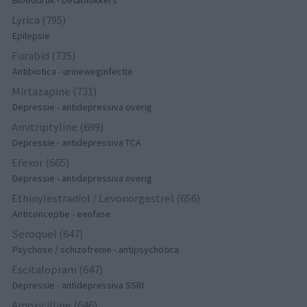
Bloeddruk - betablokkers
Lyrica (795)
Epilepsie
Furabid (735)
Antibiotica - urineweginfectie
Mirtazapine (731)
Depressie - antidepressiva overig
Amitriptyline (699)
Depressie - antidepressiva TCA
Efexor (665)
Depressie - antidepressiva overig
Ethinylestradiol / Levonorgestrel (656)
Anticonceptie - eenfase
Seroquel (647)
Psychose / schizofrenie - antipsychotica
Escitalopram (647)
Depressie - antidepressiva SSRI
Amoxicilline (646)