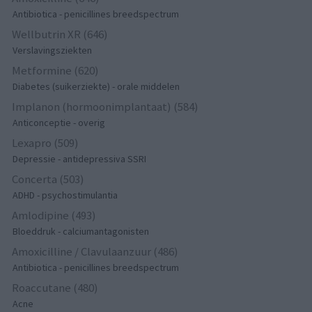
Antibiotica - penicillines breedspectrum
Wellbutrin XR (646)
Verslavingsziekten
Metformine (620)
Diabetes (suikerziekte) - orale middelen
Implanon (hormoonimplantaat) (584)
Anticonceptie - overig
Lexapro (509)
Depressie - antidepressiva SSRI
Concerta (503)
ADHD - psychostimulantia
Amlodipine (493)
Bloeddruk - calciumantagonisten
Amoxicilline / Clavulaanzuur (486)
Antibiotica - penicillines breedspectrum
Roaccutane (480)
Acne