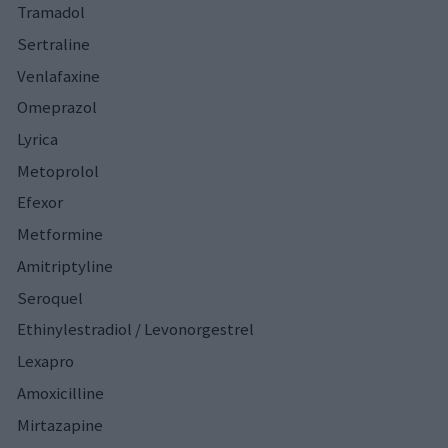
Tramadol
Sertraline
Venlafaxine
Omeprazol
Lyrica
Metoprolol
Efexor
Metformine
Amitriptyline
Seroquel
Ethinylestradiol / Levonorgestrel
Lexapro
Amoxicilline
Mirtazapine