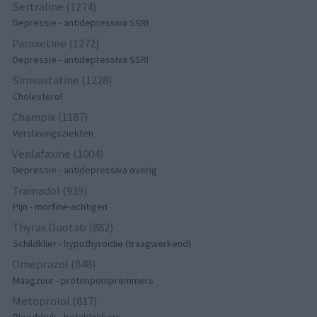
Sertraline (1274)
Depressie - antidepressiva SSRI
Paroxetine (1272)
Depressie - antidepressiva SSRI
Simvastatine (1228)
Cholesterol
Champix (1187)
Verslavingsziekten
Venlafaxine (1004)
Depressie - antidepressiva overig
Tramadol (939)
Pijn - morfine-achtigen
Thyrax Duotab (882)
Schildklier - hypothyroidie (traagwerkend)
Omeprazol (848)
Maagzuur - protonpompremmers
Metoprolol (817)