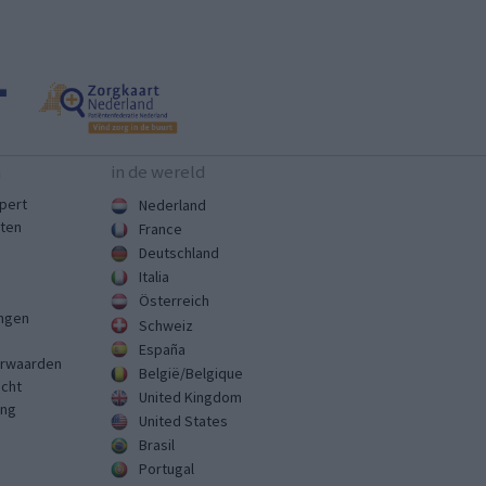
n
in de wereld
pert
Nederland
sten
France
Deutschland
Italia
Österreich
ingen
Schweiz
España
rwaarden
België/Belgique
echt
United Kingdom
ing
United States
Brasil
Portugal