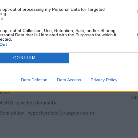
Psychose / schizofrenie - antipsychotica
to opt-out of processing my Personal Data for Targeted
Antibiotica - penicillines breedspectrum
ing.
In
Verslavingsziekten
o opt-out of Collection, Use, Retention, Sale, and/or Sharing
Diabetes (suikerziekte) - orale middelen
ersonal Data that Is Unrelated with the Purposes for which it
lected.
Anticonceptie - overig
Out
LE
Depressie - antidepressiva SSRI
Erv
CONFIRM
ADHD - psychostimulantia
van
Bloeddruk - calciumantagonisten
Raa
Data Deletion
Data Access
Privacy Policy
voo
Antibiotica - penicillines breedspectrum
Zie
Acne
va
ADHD - psychostimulantia
Schildklier - hypothyroidie (traagwerkend)