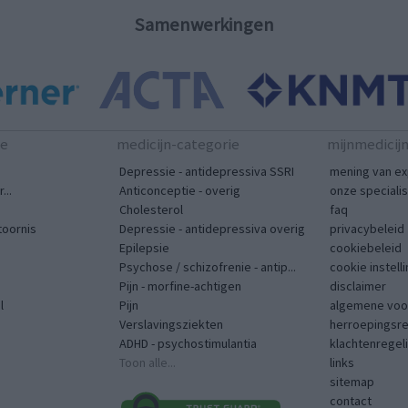
Samenwerkingen
te
medicijn-categorie
mijnmedicij
Depressie - antidepressiva SSRI
mening van ex
...
Anticonceptie - overig
onze speciali
Cholesterol
faq
toornis
Depressie - antidepressiva overig
privacybeleid
Epilepsie
cookiebeleid
Psychose / schizofrenie - antip...
cookie instell
Pijn - morfine-achtigen
disclaimer
l
Pijn
algemene voo
Verslavingsziekten
herroepingsr
ADHD - psychostimulantia
klachtenregel
Toon alle...
links
sitemap
contact