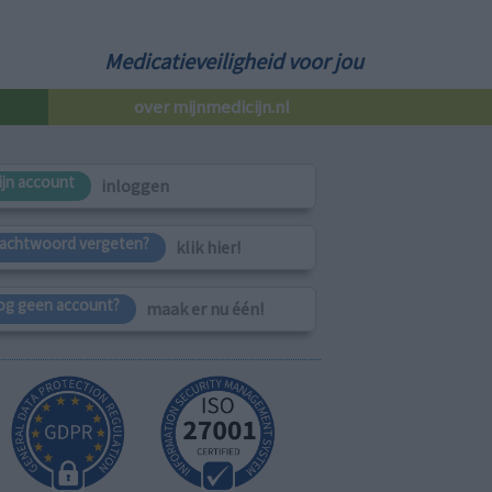
Medicatieveiligheid voor jou
over mijnmedicijn.nl
ijn account
inloggen
achtwoord vergeten?
klik hier!
og geen account?
maak er nu één!