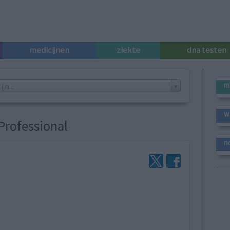
medicijnen
ziekte
dna testen
m
n...
w
Professional
n