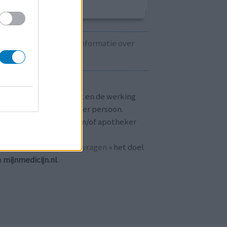
Kijk hier voor informatie over
zwangerschap.
T OP!
aringen zijn persoonlijk en de werking
 medicijnen verschilt per persoon.
dpleeg altijd uw arts en/of apotheker
r passend advies.
 ook bij «
veelgestelde vragen
» het doel
n
mijnmedicijn.nl
.