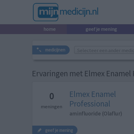
home
geef je mening
Selecteer een ander medicij
medicijnen
Ervaringen met Elmex Enamel 
Elmex Enamel
0
Professional
meningen
aminfluoride (Olaflur)
geef je mening