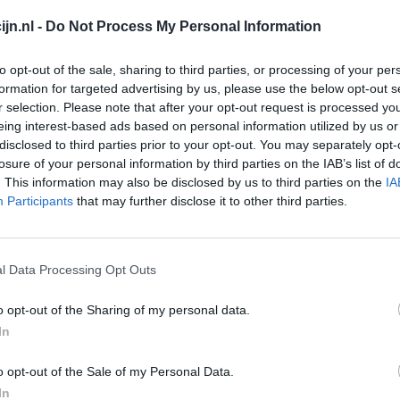
Verslavingsziekten
jn.nl -
Do Not Process My Personal Information
Depressie - antidepressiva overig
to opt-out of the sale, sharing to third parties, or processing of your per
Pijn - morfine-achtigen
formation for targeted advertising by us, please use the below opt-out s
Schildklier - hypothyroidie (traagwerkend)
r selection. Please note that after your opt-out request is processed y
Go
eing interest-based ads based on personal information utilized by us or
Maagzuur - protonpompremmers
disclosed to third parties prior to your opt-out. You may separately opt-
Wi
losure of your personal information by third parties on the IAB’s list of
Bloeddruk - betablokkers
med
. This information may also be disclosed by us to third parties on the
IA
vo
Epilepsie
Participants
that may further disclose it to other third parties.
Antibiotica - urineweginfectie
Depressie - antidepressiva overig
l Data Processing Opt Outs
Depressie - antidepressiva TCA
o opt-out of the Sharing of my personal data.
Depressie - antidepressiva overig
In
Anticonceptie - eenfase
Depressie - antidepressiva SSRI
o opt-out of the Sale of my Personal Data.
In