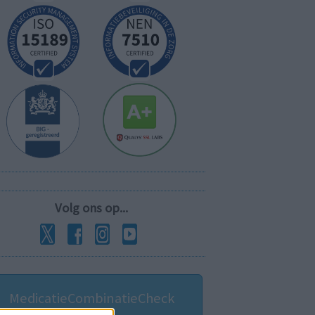
Volg ons op...
MedicatieCombinatieCheck