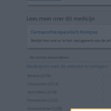
Lees meer over dit medicijn
Farmacotherapeutisch Kompas
Bekijk hier wat er in het naslagwerk van de ar
Als eerste beoordelen
Medicijnen met de meeste ervaringen
Mirena (2378)
-
Citalopram (1513)
-
Sertraline (1274)
-
Paroxetine (1272)
-
Simvastatine (1228)
-