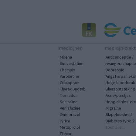
medicijnen
medicijn-ziek
Mirena
Anticonceptie /
Simvastatine
zwangerschapspr
Champix
Depressie
Paroxetine
Angst & panieks
Citalopram
Hoge bloeddruk
Thyrax Duotab
Blaasontsteking
Tramadol
Acne/puistjes
Sertraline
Hoog cholestero
Venlafaxine
Migraine
Omeprazol
Slapeloosheid
Lyrica
Diabetes type 2
Metoprolol
Toon alle...
Efexor