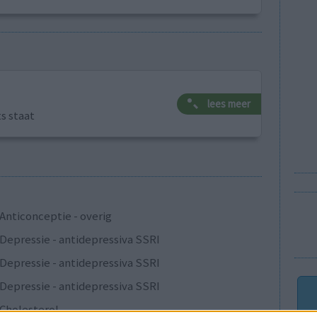
lees meer
ts staat
Anticonceptie - overig
Depressie - antidepressiva SSRI
Depressie - antidepressiva SSRI
Depressie - antidepressiva SSRI
Cholesterol