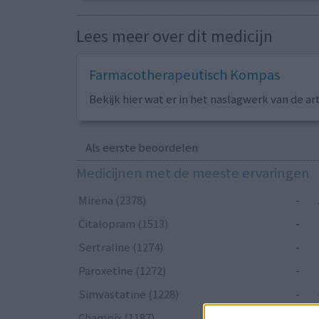
Lees meer over dit medicijn
Farmacotherapeutisch Kompas
Bekijk hier wat er in het naslagwerk van de ar
Als eerste beoordelen
Medicijnen met de meeste ervaringen
Mirena (2378)
-
Citalopram (1513)
-
Sertraline (1274)
-
Paroxetine (1272)
-
Simvastatine (1228)
-
Champix (1187)
-