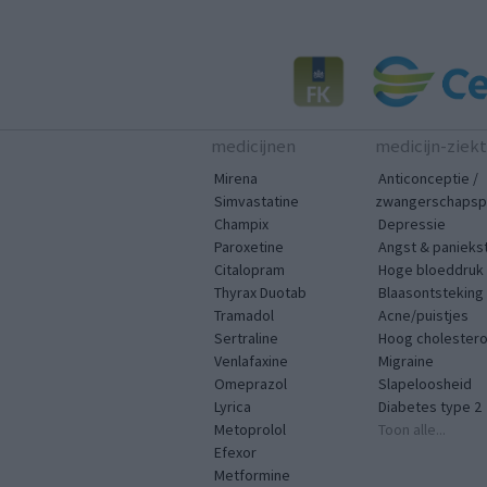
medicijnen
medicijn-ziek
Mirena
Anticonceptie /
Simvastatine
zwangerschapspr
Champix
Depressie
Paroxetine
Angst & panieks
Citalopram
Hoge bloeddruk
Thyrax Duotab
Blaasontsteking
Tramadol
Acne/puistjes
Sertraline
Hoog cholestero
Venlafaxine
Migraine
Omeprazol
Slapeloosheid
Lyrica
Diabetes type 2
Metoprolol
Toon alle...
Efexor
Metformine