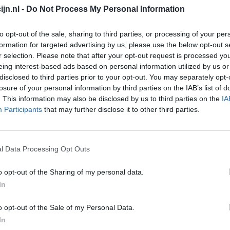
jn.nl -
Do Not Process My Personal Information
Depressie - antidepressiva overig
Pijn - morfine-achtigen
to opt-out of the sale, sharing to third parties, or processing of your per
formation for targeted advertising by us, please use the below opt-out s
Schildklier - hypothyroidie (traagwerkend)
r selection. Please note that after your opt-out request is processed y
Maagzuur - protonpompremmers
eing interest-based ads based on personal information utilized by us or
Go
disclosed to third parties prior to your opt-out. You may separately opt-
Bloeddruk - betablokkers
Wi
losure of your personal information by third parties on the IAB’s list of
med
. This information may also be disclosed by us to third parties on the
IA
Epilepsie
Participants
that may further disclose it to other third parties.
vo
Antibiotica - urineweginfectie
Depressie - antidepressiva overig
l Data Processing Opt Outs
Depressie - antidepressiva TCA
Depressie - antidepressiva overig
o opt-out of the Sharing of my personal data.
Anticonceptie - eenfase
In
Depressie - antidepressiva SSRI
o opt-out of the Sale of my Personal Data.
Psychose / schizofrenie - antipsychotica
In