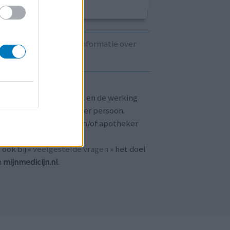
Kijk hier voor informatie over
zwangerschap.
T OP!
aringen zijn persoonlijk en de werking
 medicijnen verschilt per persoon.
dpleeg altijd uw arts en/of apotheker
r passend advies.
 ook bij «
veelgestelde vragen
» het doel
n
mijnmedicijn.nl
.