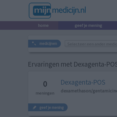
home
geef je mening
Selecteer een ander medicij
medicijnen
Ervaringen met Dexagenta-PO
Dexagenta-POS
0
dexamethason/gentamicin
meningen
geef je mening