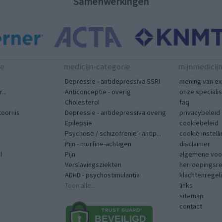
Samenwerkingen
te
medicijn-categorie
mijnmedicij
Depressie - antidepressiva SSRI
mening van ex
...
Anticonceptie - overig
onze speciali
Cholesterol
faq
toornis
Depressie - antidepressiva overig
privacybeleid
Epilepsie
cookiebeleid
Psychose / schizofrenie - antip...
cookie instell
Pijn - morfine-achtigen
disclaimer
l
Pijn
algemene voo
Verslavingsziekten
herroepingsr
ADHD - psychostimulantia
klachtenregel
Toon alle...
links
sitemap
contact