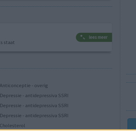
lees meer
ts staat
Anticonceptie - overig
Depressie - antidepressiva SSRI
Depressie - antidepressiva SSRI
Depressie - antidepressiva SSRI
Cholesterol
Verslavingsziekten