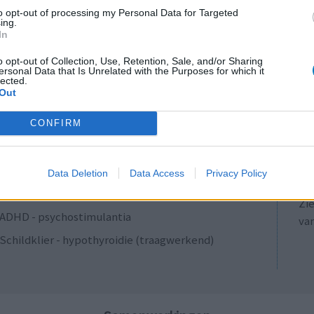
Antibiotica - penicillines breedspectrum
to opt-out of processing my Personal Data for Targeted
ing.
Verslavingsziekten
In
Diabetes (suikerziekte) - orale middelen
o opt-out of Collection, Use, Retention, Sale, and/or Sharing
ersonal Data that Is Unrelated with the Purposes for which it
Anticonceptie - overig
lected.
Out
Depressie - antidepressiva SSRI
LE
ADHD - psychostimulantia
CONFIRM
Erv
Bloeddruk - calciumantagonisten
van
Raa
Antibiotica - penicillines breedspectrum
Data Deletion
Data Access
Privacy Policy
voo
Acne
Zie
ADHD - psychostimulantia
va
Schildklier - hypothyroidie (traagwerkend)