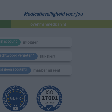
Medicatieveiligheid voor jou
over mijnmedicijn.nl
ijn account
inloggen
achtwoord vergeten?
klik hier!
og geen account?
maak er nu één!