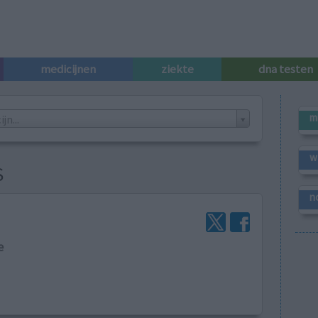
medicijnen
ziekte
dna testen
m
n...
w
S
n
e