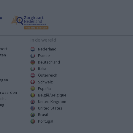
n
in de wereld
pert
Nederland
sten
France
Deutschland
Italia
Österreich
ingen
Schweiz
España
rwaarden
België/Belgique
echt
United Kingdom
ing
United States
Brasil
Portugal