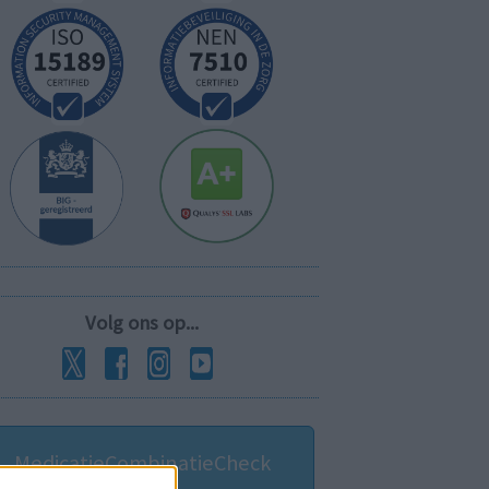
Volg ons op...
MedicatieCombinatieCheck