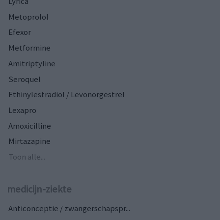
Lyrica
Metoprolol
Efexor
Metformine
Amitriptyline
Seroquel
Ethinylestradiol / Levonorgestrel
Lexapro
Amoxicilline
Mirtazapine
Toon alle...
medicijn-ziekte
Anticonceptie / zwangerschapspr...