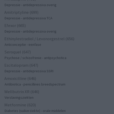
Depressie - antidepressiva overig
Amitriptyline (699)
Depressie - antidepressiva TCA
Efexor (665)
Depressie - antidepressiva overig
Ethinylestradiol / Levonorgestrel (656)
Anticonceptie - eenfase
Seroquel (647)
Psychose / schizofrenie - antipsychotica
Escitalopram (647)
Depressie - antidepressiva SSRI
Amoxicilline (646)
Antibiotica - penicillines breedspectrum
Wellbutrin XR (646)
Verslavingsziekten
Metformine (620)
Diabetes (suikerziekte) - orale middelen