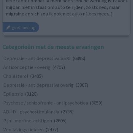
hele tablet omdat ik merk hoe sterk de werking is. Ik voel
mij dan niet in staat om auto te rijden, zo stoned, maar
migraine an sich zou ik ook niet auto r
[lees meer...]
geef mening
Categorieën met de meeste ervaringen
Depressie - antidepressiva SSRI
(6898)
Anticonceptie - overig
(4707)
Cholesterol
(3485)
Depressie - antidepressiva overig
(3307)
Epilepsie
(3120)
Psychose / schizofrenie - antipsychotica
(3059)
ADHD - psychostimulantia
(2735)
Pijn - morfine-achtigen
(2605)
Verslavingsziekten
(2472)