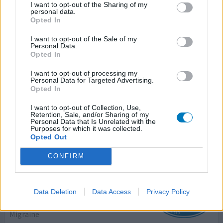
I want to opt-out of the Sharing of my
Effectiviteit
personal data.
Opted In
Hoeveelheid bijwerkingen
I want to opt-out of the Sale of my
jarenlang dit product gebruikt en ben er zeer ernstig aan
Personal Data.
verslaafd geweest jarenlang de arts heeft dit toegelaten
Opted In
zonder in te grijpen met vervolg dat ik op een gegeven
I want to opt-out of processing my
moment achter op mijn hoofd kaal ben geworden het
Personal Data for Targeted Advertising.
afkicken was een hel daarom kijk uit met dit middel. Ik
Opted In
heb een pruik gedragen en ik heb het probleem op
I want to opt-out of Collection, Use,
kunnen laten lossen door op langere termijn een
[lees
Retention, Sale, and/or Sharing of my
meer...]
Personal Data that Is Unrelated with the
Purposes for which it was collected.
Opted Out
geef mening
CONFIRM
Excedrin
Data Deletion
Data Access
Privacy Policy
24-09-2021 | Vrouw | 26
acetylsalicylzuur/paracetamol/coffeïne
Migraine