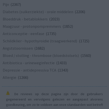
Pijn
(2367)
Diabetes (suikerziekte) - orale middelen
(2206)
Bloeddruk - betablokkers
(2023)
Maagzuur - protonpompremmers
(1852)
Anticonceptie - eenfase
(1735)
Schildklier - hypothyroidie (traagwerkend)
(1725)
Angststoornissen
(1682)
Bloed / stolling - thrombose (bloedstolsels)
(1560)
Antibiotica - urineweginfectie
(1433)
Depressie - antidepressiva TCA
(1343)
Allergie
(1266)
De reviews op deze pagina zijn door de gebruikers
gegenereerd en vervolgens gelezen en aangepast alvorens
goedkeuring, om zo te voldoen aan onze standaarden wat betreft