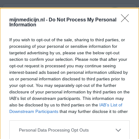
Excedrin
07-02-2022 | Vrouw | 35
mijnmedicijn.nl -
Do Not Process My Personal
Information
acetylsalicylzuur/paracetamol/coffeïne
Hoofdpijn
If you wish to opt-out of the sale, sharing to third parties, or
Effectiviteit
processing of your personal or sensitive information for
Hoeveelheid bijwerkingen
targeted advertising by us, please use the below opt-out
section to confirm your selection. Please note that after your
Echt het perfecte middel tegen migraine. Krijg er soms
opt-out request is processed you may continue seeing
wel een zere maag van. Maar liever dat dan migraine.
interest-based ads based on personal information utilized by
us or personal information disclosed to third parties prior to
your opt-out. You may separately opt-out of the further
geef mening
disclosure of your personal information by third parties on the
IAB’s list of downstream participants. This information may
also be disclosed by us to third parties on the
IAB’s List of
AC Cod Zetpillen
Downstream Participants
that may further disclose it to other
third parties.
13-01-2022 | Vrouw | 28
acetylsalicylzuur / codeine / coffeine
Personal Data Processing Opt Outs
Niet in de lijst