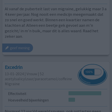
Al vanaf de puberteit last van migraine, gelukkig maar 3 a
4 keer per jaar. Nog nooit een medicijn meegemaakt dat
zo snel en goed werkt. Binnen een kwartier namen de
klachten af. Alleen een beetje gek gevoel aan m’n
gezicht/ in m’n buik, maar dit is alles waard. Raad het
zeker aan.
geef mening
Excedrin
13-01-2024 | Vrouw | 52
acetylsalicylzuur/paracetamol/coffeïne
Migraine
Effectiviteit
Hoeveelheid bijwerkingen
Normaal 12 uur Vd wereld spugen, ook ontlasten geen