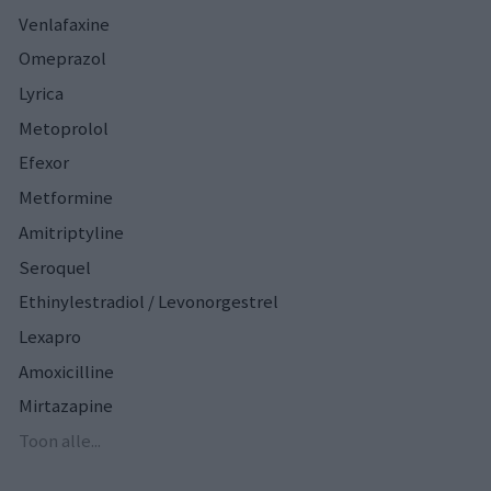
Venlafaxine
Omeprazol
Lyrica
Metoprolol
Efexor
Metformine
Amitriptyline
Seroquel
Ethinylestradiol / Levonorgestrel
Lexapro
Amoxicilline
Mirtazapine
Toon alle...