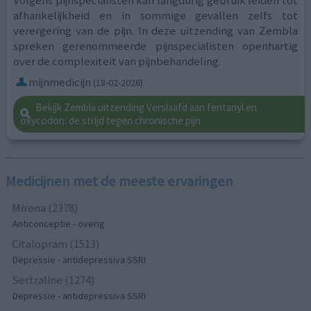
afhankelijkheid en in sommige gevallen zelfs tot
verergering van de pijn. In deze uitzending van Zembla
spreken gerenommeerde pijnspecialisten openhartig
over de complexiteit van pijnbehandeling.
mijnmedicijn
(18-02-2026)
Bekijk Zembla uitzending Verslaafd aan fentanyl en
oxycodon: de strijd tegen chronische pijn
Medicijnen met de meeste ervaringen
Mirena (2378)
Anticonceptie - overig
Citalopram (1513)
Depressie - antidepressiva SSRI
Sertraline (1274)
Depressie - antidepressiva SSRI