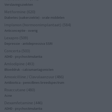
Verslavingsziekten
Metformine (620)
Diabetes (suikerziekte) - orale middelen
Implanon (hormoonimplantaat) (584)
Anticonceptie - overig
Lexapro (509)
Depressie - antidepressiva SSRI
Concerta (503)
ADHD - psychostimulantia
Amlodipine (493)
Bloeddruk - calciumantagonisten
Amoxicilline / Clavulaanzuur (486)
Antibiotica - penicillines breedspectrum
Roaccutane (480)
Acne
Dexamfetamine (446)
ADHD - psychostimulantia