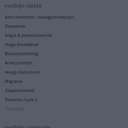
medicijn-ziekte
Anticonceptie / zwangerschapspr...
Depressie
Angst & paniekstoornis
Hoge bloeddruk
Blaasontsteking
Acne/puistjes
Hoog cholesterol
Migraine
Slapeloosheid
Diabetes type 2
Toon alle...
medicijn-categorie