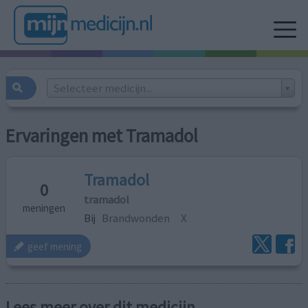
Selecteer medicijn...
Ervaringen met Tramadol
Tramadol
0
tramadol
meningen
Bij
Brandwonden
X
geef mening
Lees meer over dit medicijn