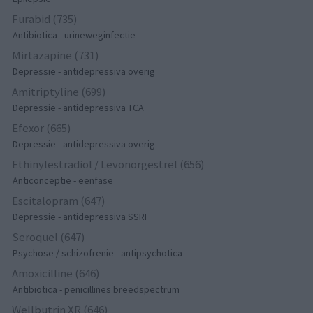
Furabid (735)
Antibiotica - urineweginfectie
Mirtazapine (731)
Depressie - antidepressiva overig
Amitriptyline (699)
Depressie - antidepressiva TCA
Efexor (665)
Depressie - antidepressiva overig
Ethinylestradiol / Levonorgestrel (656)
Anticonceptie - eenfase
Escitalopram (647)
Depressie - antidepressiva SSRI
Seroquel (647)
Psychose / schizofrenie - antipsychotica
Amoxicilline (646)
Antibiotica - penicillines breedspectrum
Wellbutrin XR (646)