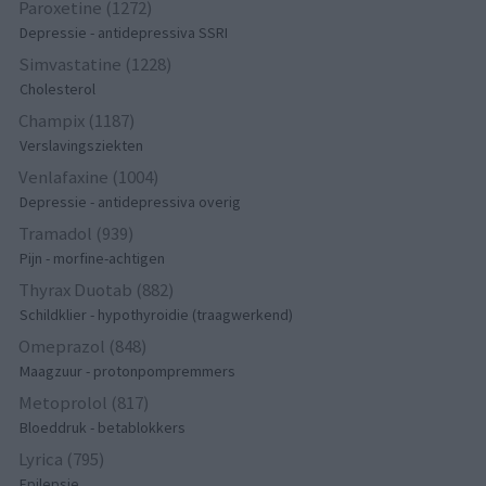
Paroxetine (1272)
Depressie - antidepressiva SSRI
Simvastatine (1228)
Cholesterol
Champix (1187)
Verslavingsziekten
Venlafaxine (1004)
Depressie - antidepressiva overig
Tramadol (939)
Pijn - morfine-achtigen
Thyrax Duotab (882)
Schildklier - hypothyroidie (traagwerkend)
Omeprazol (848)
Maagzuur - protonpompremmers
Metoprolol (817)
Bloeddruk - betablokkers
Lyrica (795)
Epilepsie