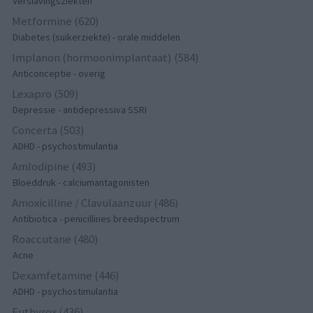
Verslavingsziekten
Metformine (620)
Diabetes (suikerziekte) - orale middelen
Implanon (hormoonimplantaat) (584)
Anticonceptie - overig
Lexapro (509)
Depressie - antidepressiva SSRI
Concerta (503)
ADHD - psychostimulantia
Amlodipine (493)
Bloeddruk - calciumantagonisten
Amoxicilline / Clavulaanzuur (486)
Antibiotica - penicillines breedspectrum
Roaccutane (480)
Acne
Dexamfetamine (446)
ADHD - psychostimulantia
Euthyrox (436)