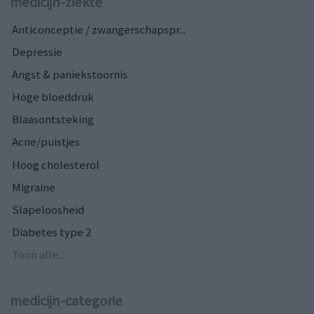
medicijn-ziekte
Anticonceptie / zwangerschapspr...
Depressie
Angst & paniekstoornis
Hoge bloeddruk
Blaasontsteking
Acne/puistjes
Hoog cholesterol
Migraine
Slapeloosheid
Diabetes type 2
Toon alle...
medicijn-categorie