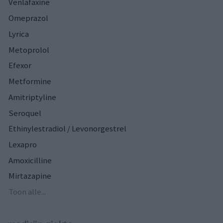
Venlafaxine
Omeprazol
Lyrica
Metoprolol
Efexor
Metformine
Amitriptyline
Seroquel
Ethinylestradiol / Levonorgestrel
Lexapro
Amoxicilline
Mirtazapine
Toon alle...