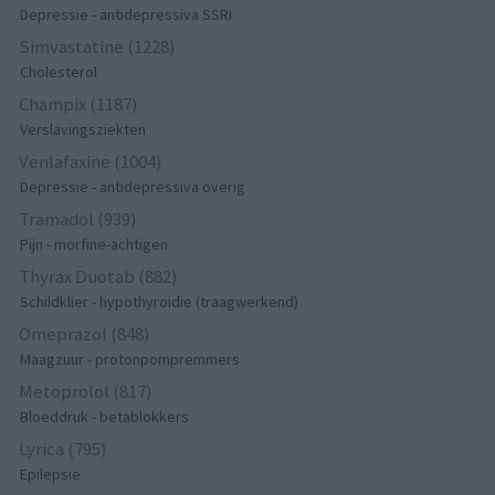
Depressie - antidepressiva SSRI
Simvastatine (1228)
Cholesterol
Champix (1187)
Verslavingsziekten
Venlafaxine (1004)
Depressie - antidepressiva overig
Tramadol (939)
Pijn - morfine-achtigen
Thyrax Duotab (882)
Schildklier - hypothyroidie (traagwerkend)
Omeprazol (848)
Maagzuur - protonpompremmers
Metoprolol (817)
Bloeddruk - betablokkers
Lyrica (795)
Epilepsie