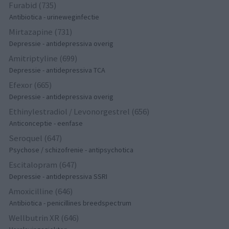
Furabid (735)
Antibiotica - urineweginfectie
Mirtazapine (731)
Depressie - antidepressiva overig
Amitriptyline (699)
Depressie - antidepressiva TCA
Efexor (665)
Depressie - antidepressiva overig
Ethinylestradiol / Levonorgestrel (656)
Anticonceptie - eenfase
Seroquel (647)
Psychose / schizofrenie - antipsychotica
Escitalopram (647)
Depressie - antidepressiva SSRI
Amoxicilline (646)
Antibiotica - penicillines breedspectrum
Wellbutrin XR (646)