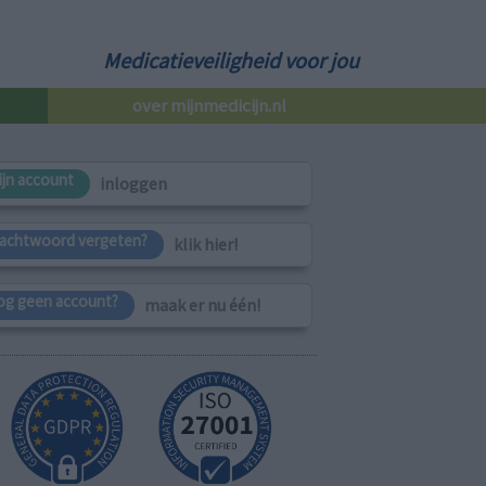
Medicatieveiligheid voor jou
over mijnmedicijn.nl
ijn account
inloggen
achtwoord vergeten?
klik hier!
og geen account?
maak er nu één!