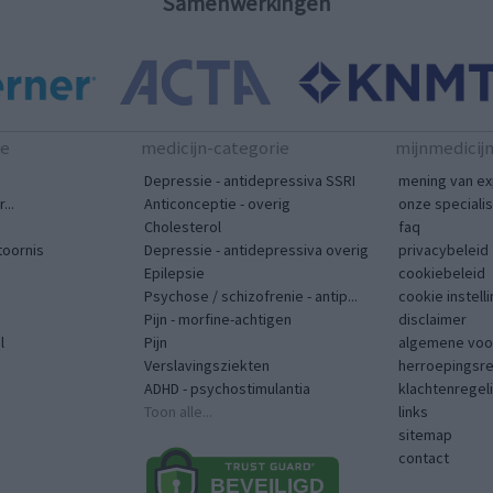
Samenwerkingen
te
medicijn-categorie
mijnmedicij
Depressie - antidepressiva SSRI
mening van ex
...
Anticonceptie - overig
onze speciali
Cholesterol
faq
toornis
Depressie - antidepressiva overig
privacybeleid
Epilepsie
cookiebeleid
Psychose / schizofrenie - antip...
cookie instell
Pijn - morfine-achtigen
disclaimer
l
Pijn
algemene voo
Verslavingsziekten
herroepingsr
ADHD - psychostimulantia
klachtenregel
Toon alle...
links
sitemap
contact