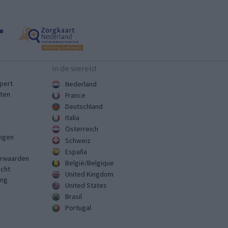
n
in de wereld
pert
Nederland
sten
France
Deutschland
Italia
Österreich
ingen
Schweiz
España
rwaarden
België/Belgique
echt
United Kingdom
ing
United States
Brasil
Portugal