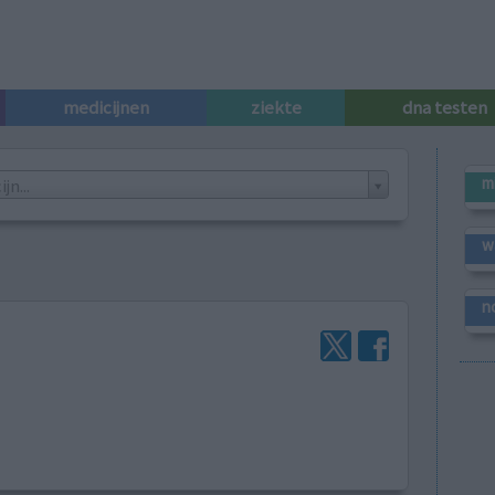
medicijnen
ziekte
dna testen
m
n...
w
n