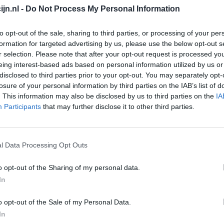
jn.nl -
Do Not Process My Personal Information
Depressie - antidepressiva overig
Pijn - morfine-achtigen
to opt-out of the sale, sharing to third parties, or processing of your per
formation for targeted advertising by us, please use the below opt-out s
Schildklier - hypothyroidie (traagwerkend)
r selection. Please note that after your opt-out request is processed y
Maagzuur - protonpompremmers
eing interest-based ads based on personal information utilized by us or
Go
disclosed to third parties prior to your opt-out. You may separately opt-
Bloeddruk - betablokkers
Wi
losure of your personal information by third parties on the IAB’s list of
med
. This information may also be disclosed by us to third parties on the
IA
Epilepsie
Participants
that may further disclose it to other third parties.
vo
Antibiotica - urineweginfectie
Depressie - antidepressiva overig
l Data Processing Opt Outs
Depressie - antidepressiva TCA
Depressie - antidepressiva overig
o opt-out of the Sharing of my personal data.
Anticonceptie - eenfase
In
Psychose / schizofrenie - antipsychotica
o opt-out of the Sale of my Personal Data.
Depressie - antidepressiva SSRI
In