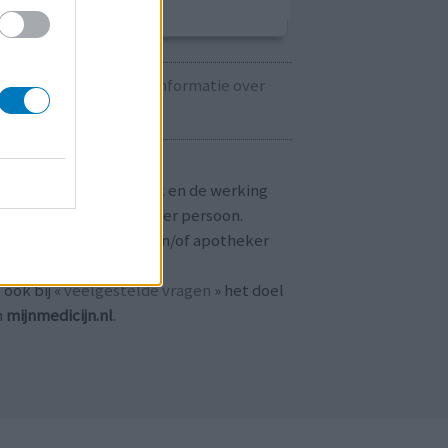
Kijk hier voor informatie over
zwangerschap.
T OP!
aringen zijn persoonlijk en de werking
 medicijnen verschilt per persoon.
dpleeg altijd uw arts en/of apotheker
r passend advies.
 ook bij «
veelgestelde vragen
» het doel
n
mijnmedicijn.nl
.