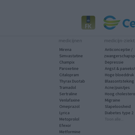
medicijnen
medicijn-ziek
Mirena
Anticonceptie /
Simvastatine
zwangerschapspr
Champix
Depressie
Paroxetine
Angst & panieks
Citalopram
Hoge bloeddruk
Thyrax Duotab
Blaasontsteking
Tramadol
Acne/puistjes
Sertraline
Hoog cholestero
Venlafaxine
Migraine
Omeprazol
Slapeloosheid
Lyrica
Diabetes type 2
Metoprolol
Toon alle...
Efexor
Metformine