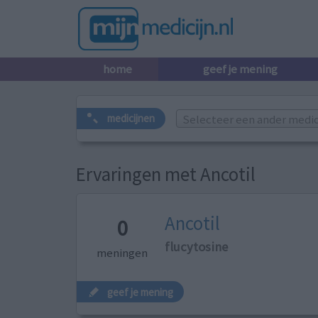
home
geef je mening
Selecteer een ander medicij
medicijnen
Ervaringen met Ancotil
Ancotil
0
flucytosine
meningen
geef je mening