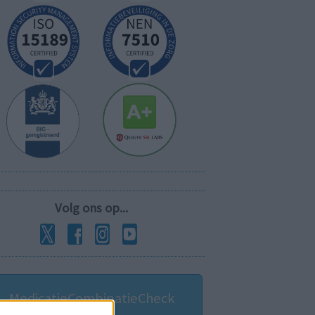
Volg ons op...
MedicatieCombinatieCheck