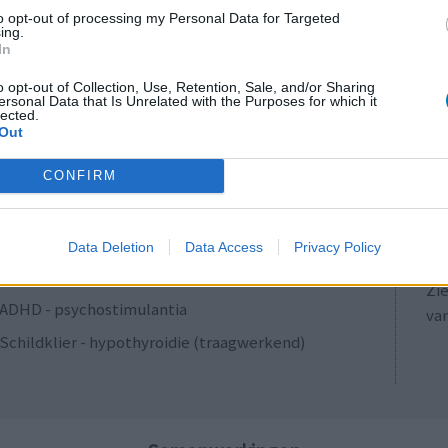
Antibiotica - penicillines breedspectrum
to opt-out of processing my Personal Data for Targeted
ing.
Verslavingsziekten
In
Diabetes (suikerziekte) - orale middelen
o opt-out of Collection, Use, Retention, Sale, and/or Sharing
ersonal Data that Is Unrelated with the Purposes for which it
Anticonceptie - overig
lected.
Out
Depressie - antidepressiva SSRI
LE
ADHD - psychostimulantia
CONFIRM
Erv
Bloeddruk - calciumantagonisten
van
Raa
Antibiotica - penicillines breedspectrum
Data Deletion
Data Access
Privacy Policy
voo
Acne
Zie
ADHD - psychostimulantia
va
Schildklier - hypothyroidie (traagwerkend)