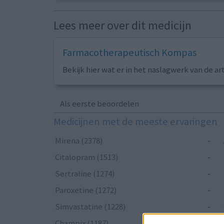
Lees meer over dit medicijn
Farmacotherapeutisch Kompas
Bekijk hier wat er in het naslagwerk van de ar
Als eerste beoordelen
Medicijnen met de meeste ervaringen
Mirena (2378)
-
Citalopram (1513)
-
Sertraline (1274)
-
Paroxetine (1272)
-
Simvastatine (1228)
-
Champix (1187)
-