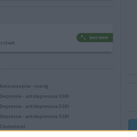
lees meer
ts staat
Anticonceptie - overig
Depressie - antidepressiva SSRI
Depressie - antidepressiva SSRI
Depressie - antidepressiva SSRI
Cholesterol
Verslavingsziekten