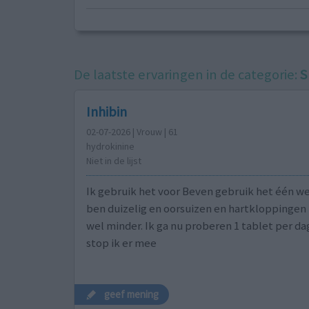
De laatste ervaringen in de categorie:
S
Inhibin
02-07-2026 | Vrouw | 61
hydrokinine
Niet in de lijst
Ik gebruik het voor Beven gebruik het één w
ben duizelig en oorsuizen en hartkloppingen
wel minder. Ik ga nu proberen 1 tablet per da
stop ik er mee
geef mening