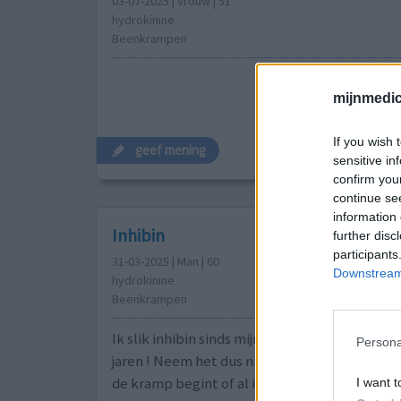
03-07-2025 | Vrouw | 51
hydrokinine
Beenkrampen
mijnmedici
If you wish 
geef mening
sensitive in
confirm you
continue se
information 
Inhibin
further disc
participants
31-03-2025 | Man | 60
Downstream 
hydrokinine
Beenkrampen
Ik slik inhibin sinds mijn puberteit, dus pak e
Persona
jaren ! Neem het dus niet elke dag, maar all
de kramp begint of al in allerhevigheid is los
I want t