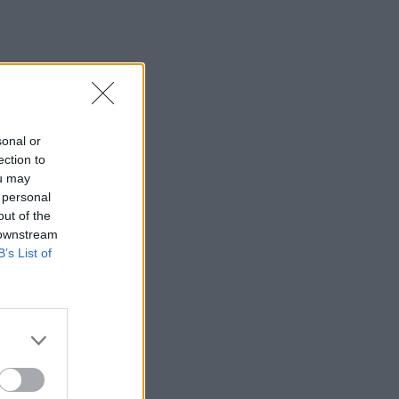
sonal or
ection to
ou may
 personal
out of the
 downstream
B’s List of