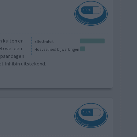
n kuiten en
Effectiviteit
eb wel een
Hoeveelheid bijwerkingen
 paar dagen
t Inhibin uitstekend.