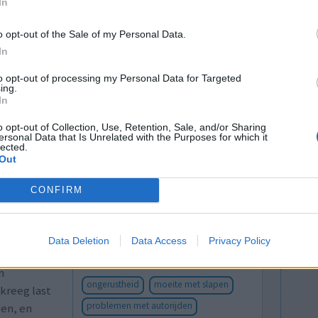
g, sinds kort heb ik ook last van jicht in mijn
In
t ook daar de pijn weg! Ik heb overigens geen
o opt-out of the Sale of my Personal Data.
In
to opt-out of processing my Personal Data for Targeted
ing.
In
o opt-out of Collection, Use, Retention, Sale, and/or Sharing
ersonal Data that Is Unrelated with the Purposes for which it
lected.
Out
CONFIRM
 enbij het
Effectiviteit
Hoeveelheid bijwerkingen
Data Deletion
Data Access
Privacy Policy
ral na veel
Bijwerkingen
n
ongerustheid
moeite met slapen
kreeg last
problemen met autorijden
pen, en