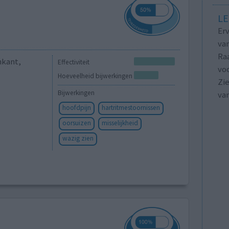
LE
Erv
van
Raa
nkant,
Effectiviteit
voo
Hoeveelheid bijwerkingen
Zie
Bijwerkingen
va
hoofdpijn
hartritmestoornissen
oorsuizen
misselijkheid
wazig zien