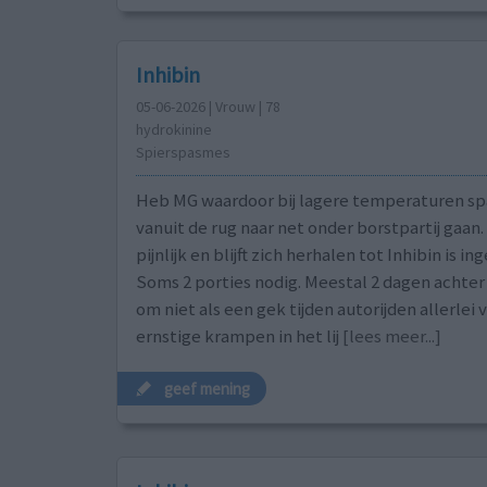
Inhibin
05-06-2026 | Vrouw | 78
hydrokinine
Spierspasmes
Heb MG waardoor bij lagere temperaturen s
vanuit de rug naar net onder borstpartij gaan. 
pijnlijk en blijft zich herhalen tot Inhibin is i
Soms 2 porties nodig. Meestal 2 dagen achter el
om niet als een gek tijden autorijden aller
ernstige krampen in het lij
[lees meer...]
geef mening