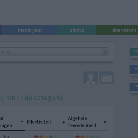
medicijnen
ziekte
dna testen
m
rie...
w
n
ijnen in de categorie
al
Algehele
Effectiviteit
ringen
tevredenheid
66