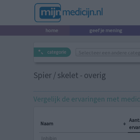
home
geef je mening
Selecteer een andere catego
categorie
Spier / skelet - overig
Vergelijk de ervaringen met medic
Aant
Naam
erva
Inhibin