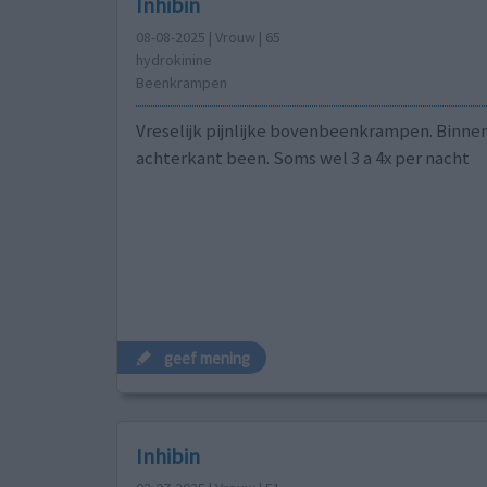
Inhibin
08-08-2025 | Vrouw | 65
hydrokinine
Beenkrampen
Vreselijk pijnlijke bovenbeenkrampen. Binne
achterkant been. Soms wel 3 a 4x per nacht
geef mening
Inhibin