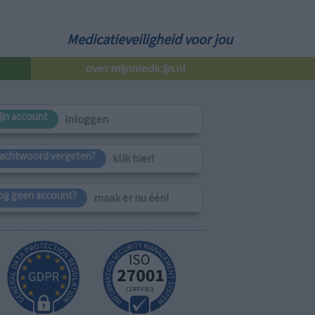
Medicatieveiligheid voor jou
over mijnmedicijn.nl
ijn account
inloggen
achtwoord vergeten?
klik hier!
og geen account?
maak er nu één!