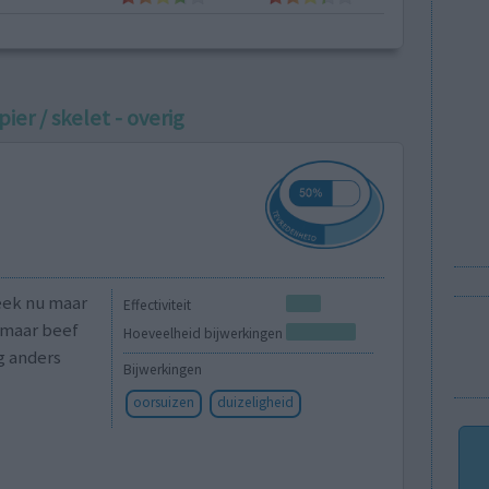
pier / skelet - overig
eek nu maar
Effectiviteit
 maar beef
Hoeveelheid bijwerkingen
g anders
Bijwerkingen
oorsuizen
duizeligheid