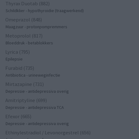
Thyrax Duotab (882)
Schildklier - hypothyroidie (traagwerkend)
Omeprazol (848)
Maagzuur - protonpompremmers
Metoprolol (817)
Bloeddruk - betablokkers
Lyrica (795)
Epilepsie
Furabid (735)
Antibiotica - urineweginfectie
Mirtazapine (731)
Depressie - antidepressiva overig
Amitriptyline (699)
Depressie - antidepressiva TCA
Efexor (665)
Depressie - antidepressiva overig
Ethinylestradiol / Levonorgestrel (656)