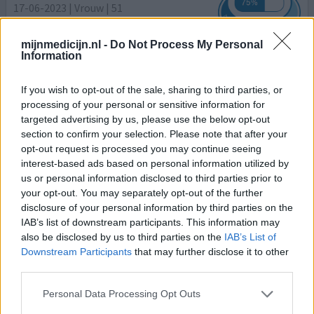
17-06-2023 | Vrouw | 51
hydrokinine (100mg)
Beenkrampen
mijnmedicijn.nl -
Do Not Process My Personal
Information
Effectiviteit
Hoeveelheid bijwerkingen
If you wish to opt-out of the sale, sharing to third parties, or
processing of your personal or sensitive information for
Nihibin werkt erg goed nog enkele keer kramp maar niet
targeted advertising by us, please use the below opt-out
meer zo veel als voorheen. Nu 2 weken gebruikt en denk
section to confirm your selection. Please note that after your
2 a 3 keer mog kramp gehad. Hopelijk blijft het nu weg
opt-out request is processed you may continue seeing
anders terug naar de huisarts. Ik had elke nacht 7 tot 8
interest-based ads based on personal information utilized by
keer per nacht krampen en dat elke nacht. Ik was over
us or personal information disclosed to third parties prior to
dag kapot omdat ik erg veel slaap te kort kwam nu is dat
your opt-out. You may separately opt-out of the further
beter maar nog niet helemaal weg. Maa
[lees meer...]
disclosure of your personal information by third parties on the
IAB’s list of downstream participants. This information may
0 reacties
also be disclosed by us to third parties on the
IAB’s List of
geef mening
Downstream Participants
that may further disclose it to other
third parties.
Inhibin
Personal Data Processing Opt Outs
05-06-2023 | Vrouw | 72