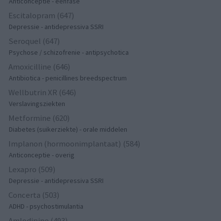
Anticonceptie - eenfase
Escitalopram (647)
Depressie - antidepressiva SSRI
Seroquel (647)
Psychose / schizofrenie - antipsychotica
Amoxicilline (646)
Antibiotica - penicillines breedspectrum
Wellbutrin XR (646)
Verslavingsziekten
Metformine (620)
Diabetes (suikerziekte) - orale middelen
Implanon (hormoonimplantaat) (584)
Anticonceptie - overig
Lexapro (509)
Depressie - antidepressiva SSRI
Concerta (503)
ADHD - psychostimulantia
Amlodipine (493)