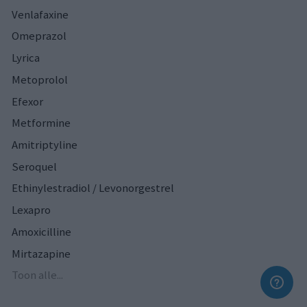
Venlafaxine
Omeprazol
Lyrica
Metoprolol
Efexor
Metformine
Amitriptyline
Seroquel
Ethinylestradiol / Levonorgestrel
Lexapro
Amoxicilline
Mirtazapine
Toon alle...