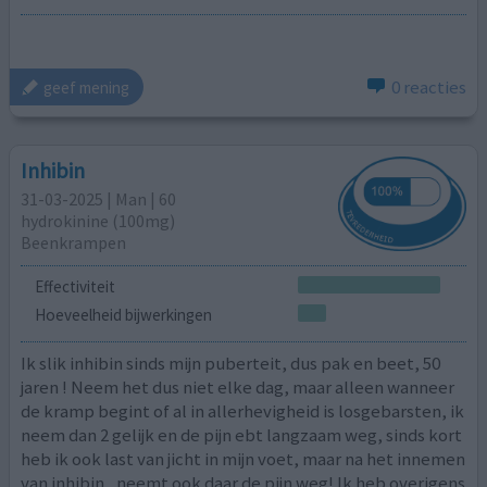
0 reacties
geef mening
Inhibin
31-03-2025 | Man | 60
hydrokinine (100mg)
Beenkrampen
Effectiviteit
Hoeveelheid bijwerkingen
Ik slik inhibin sinds mijn puberteit, dus pak en beet, 50
jaren ! Neem het dus niet elke dag, maar alleen wanneer
de kramp begint of al in allerhevigheid is losgebarsten, ik
neem dan 2 gelijk en de pijn ebt langzaam weg, sinds kort
heb ik ook last van jicht in mijn voet, maar na het innemen
van inhibin , neemt ook daar de pijn weg! Ik heb overigens