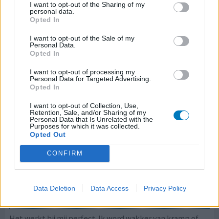
I want to opt-out of the Sharing of my
hydrokinine (100mg)
personal data.
Beenkrampen
Opted In
Effectiviteit
I want to opt-out of the Sale of my
Personal Data.
Hoeveelheid bijwerkingen
Opted In
I want to opt-out of processing my
Personal Data for Targeted Advertising.
Opted In
0 reacties
geef mening
I want to opt-out of Collection, Use,
Retention, Sale, and/or Sharing of my
Personal Data that Is Unrelated with the
Purposes for which it was collected.
Inhibin
Opted Out
16-04-2022 | Man | 70
hydrokinine (100mg)
CONFIRM
Beenkrampen
Effectiviteit
Data Deletion
Data Access
Privacy Policy
Hoeveelheid bijwerkingen
Het werkt bij mij perfect. Ik word wakker van kramp of