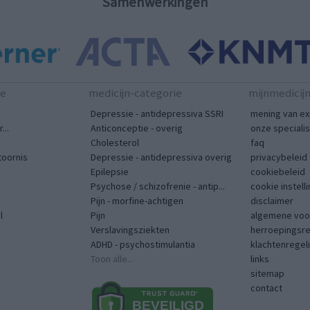
Samenwerkingen
te
medicijn-categorie
mijnmedicij
Depressie - antidepressiva SSRI
mening van ex
...
Anticonceptie - overig
onze speciali
Cholesterol
faq
toornis
Depressie - antidepressiva overig
privacybeleid
Epilepsie
cookiebeleid
Psychose / schizofrenie - antip...
cookie instell
Pijn - morfine-achtigen
disclaimer
l
Pijn
algemene voo
Verslavingsziekten
herroepingsr
ADHD - psychostimulantia
klachtenregel
Toon alle...
links
sitemap
contact