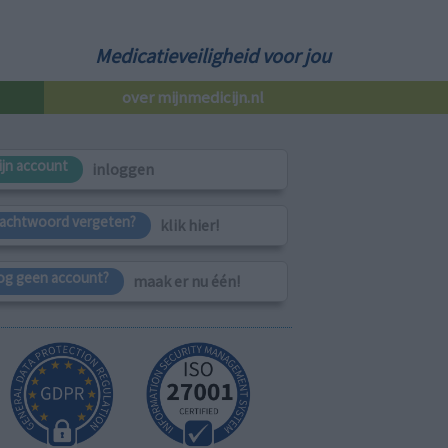
Medicatieveiligheid voor jou
over mijnmedicijn.nl
ijn account
inloggen
achtwoord vergeten?
klik hier!
og geen account?
maak er nu één!