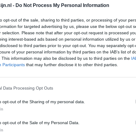
jn.nl -
Do Not Process My Personal Information
Depressie - antidepressiva overig
Pijn - morfine-achtigen
to opt-out of the sale, sharing to third parties, or processing of your per
formation for targeted advertising by us, please use the below opt-out s
Schildklier - hypothyroidie (traagwerkend)
r selection. Please note that after your opt-out request is processed y
Maagzuur - protonpompremmers
eing interest-based ads based on personal information utilized by us or
Go
disclosed to third parties prior to your opt-out. You may separately opt-
Bloeddruk - betablokkers
Wi
losure of your personal information by third parties on the IAB’s list of
med
. This information may also be disclosed by us to third parties on the
IA
Epilepsie
Participants
that may further disclose it to other third parties.
vo
Antibiotica - urineweginfectie
Depressie - antidepressiva overig
l Data Processing Opt Outs
Depressie - antidepressiva TCA
Depressie - antidepressiva overig
o opt-out of the Sharing of my personal data.
Anticonceptie - eenfase
In
Psychose / schizofrenie - antipsychotica
o opt-out of the Sale of my Personal Data.
Depressie - antidepressiva SSRI
In