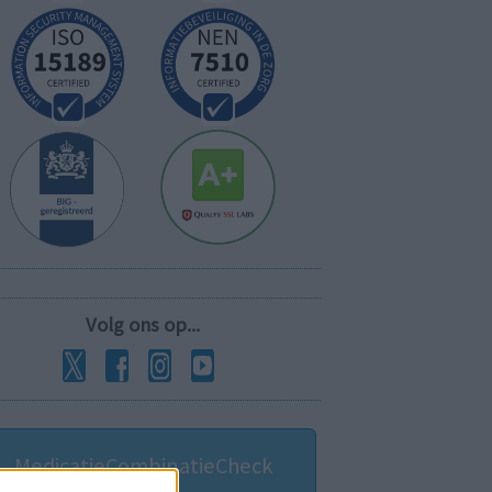
Volg ons op...
MedicatieCombinatieCheck