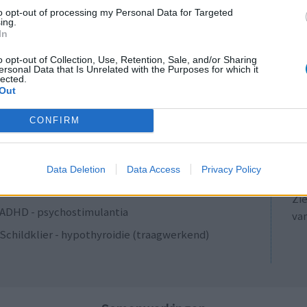
Antibiotica - penicillines breedspectrum
to opt-out of processing my Personal Data for Targeted
ing.
Verslavingsziekten
In
Diabetes (suikerziekte) - orale middelen
o opt-out of Collection, Use, Retention, Sale, and/or Sharing
ersonal Data that Is Unrelated with the Purposes for which it
Anticonceptie - overig
lected.
Out
Depressie - antidepressiva SSRI
LE
ADHD - psychostimulantia
CONFIRM
Erv
Bloeddruk - calciumantagonisten
van
Raa
Antibiotica - penicillines breedspectrum
Data Deletion
Data Access
Privacy Policy
voo
Acne
Zie
ADHD - psychostimulantia
va
Schildklier - hypothyroidie (traagwerkend)