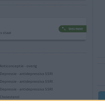
lees meer
ts staat
Anticonceptie - overig
Depressie - antidepressiva SSRI
Depressie - antidepressiva SSRI
Depressie - antidepressiva SSRI
Cholesterol
Verslavingsziekten