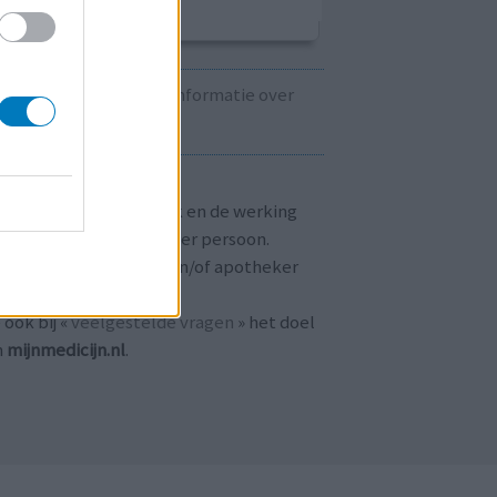
Kijk hier voor informatie over
zwangerschap.
T OP!
aringen zijn persoonlijk en de werking
 medicijnen verschilt per persoon.
dpleeg altijd uw arts en/of apotheker
r passend advies.
 ook bij «
veelgestelde vragen
» het doel
n
mijnmedicijn.nl
.