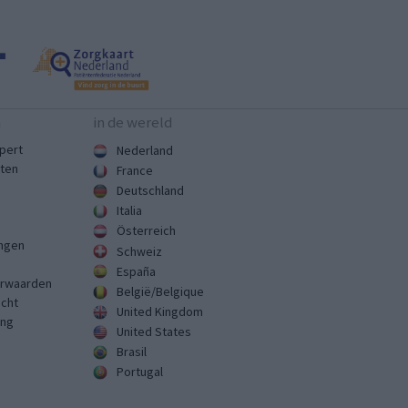
n
in de wereld
pert
Nederland
sten
France
Deutschland
Italia
Österreich
ingen
Schweiz
España
rwaarden
België/Belgique
echt
United Kingdom
ing
United States
Brasil
Portugal