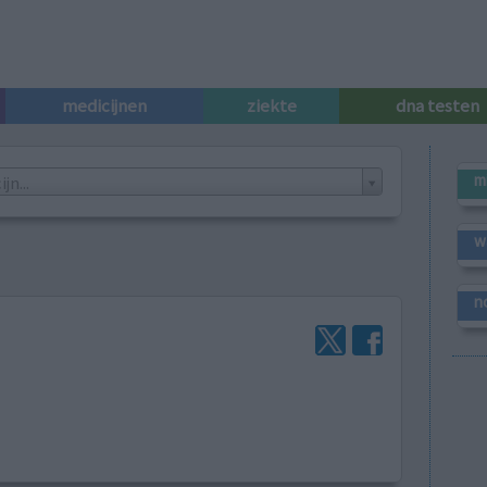
medicijnen
ziekte
dna testen
m
n...
w
n