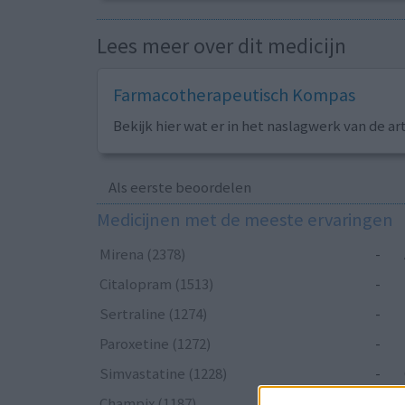
Lees meer over dit medicijn
Farmacotherapeutisch Kompas
Bekijk hier wat er in het naslagwerk van de ar
Als eerste beoordelen
Medicijnen met de meeste ervaringen
Mirena (2378)
-
Citalopram (1513)
-
Sertraline (1274)
-
Paroxetine (1272)
-
Simvastatine (1228)
-
Champix (1187)
-