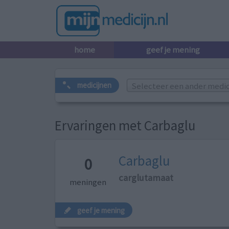
home
geef je mening
Selecteer een ander medicij
medicijnen
Ervaringen met Carbaglu
Carbaglu
0
carglutamaat
meningen
geef je mening