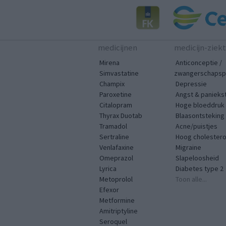
medicijnen
medicijn-ziek
Mirena
Anticonceptie /
Simvastatine
zwangerschapspr
Champix
Depressie
Paroxetine
Angst & panieks
Citalopram
Hoge bloeddruk
Thyrax Duotab
Blaasontsteking
Tramadol
Acne/puistjes
Sertraline
Hoog cholestero
Venlafaxine
Migraine
Omeprazol
Slapeloosheid
Lyrica
Diabetes type 2
Metoprolol
Toon alle...
Efexor
Metformine
Amitriptyline
Seroquel