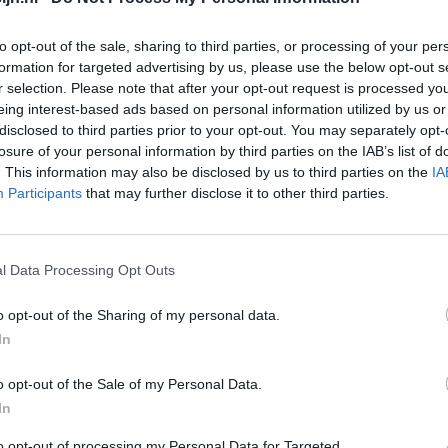
Bloeddruk - betablokkers
Epilepsie
to opt-out of the sale, sharing to third parties, or processing of your per
formation for targeted advertising by us, please use the below opt-out s
Antibiotica - urineweginfectie
r selection. Please note that after your opt-out request is processed y
Depressie - antidepressiva overig
eing interest-based ads based on personal information utilized by us or
disclosed to third parties prior to your opt-out. You may separately opt-
Depressie - antidepressiva TCA
Go
losure of your personal information by third parties on the IAB’s list of
Wi
Depressie - antidepressiva overig
. This information may also be disclosed by us to third parties on the
IA
med
Participants
that may further disclose it to other third parties.
Anticonceptie - eenfase
vo
Depressie - antidepressiva SSRI
Psychose / schizofrenie - antipsychotica
l Data Processing Opt Outs
Antibiotica - penicillines breedspectrum
o opt-out of the Sharing of my personal data.
Verslavingsziekten
In
Diabetes (suikerziekte) - orale middelen
o opt-out of the Sale of my Personal Data.
Anticonceptie - overig
In
Depressie - antidepressiva SSRI
to opt-out of processing my Personal Data for Targeted