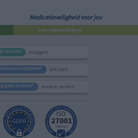
Medicatieveiligheid voor jou
over mijnmedicijn.nl
ijn account
inloggen
achtwoord vergeten?
klik hier!
og geen account?
maak er nu één!