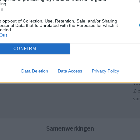
ing.
ADHD - psychostimulantia
In
Bloeddruk - calciumantagonisten
o opt-out of Collection, Use, Retention, Sale, and/or Sharing
ersonal Data that Is Unrelated with the Purposes for which it
Antibiotica - penicillines breedspectrum
lected.
Out
Acne
ADHD - psychostimulantia
CONFIRM
LE
Schildklier - hypothyroidie (traagwerkend)
Erv
van
Data Deletion
Data Access
Privacy Policy
Raa
voo
Zie
va
Samenwerkingen