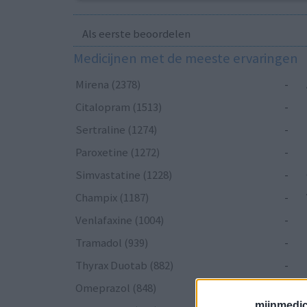
Als eerste beoordelen
Medicijnen met de meeste ervaringen
Mirena (2378)
-
Citalopram (1513)
-
Sertraline (1274)
-
Paroxetine (1272)
-
Simvastatine (1228)
-
Champix (1187)
-
Venlafaxine (1004)
-
Tramadol (939)
-
Thyrax Duotab (882)
-
Omeprazol (848)
-
mijnmedici