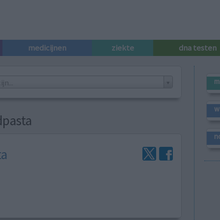
medicijnen
ziekte
dna testen
m
n...
w
dpasta
n
ta