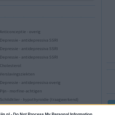
Anticonceptie - overig
Depressie - antidepressiva SSRI
Depressie - antidepressiva SSRI
Depressie - antidepressiva SSRI
Cholesterol
Verslavingsziekten
Depressie - antidepressiva overig
Pijn - morfine-achtigen
Schildklier - hypothyroidie (traagwerkend)
Maagzuur - protonpompremmers
jn.nl -
Do Not Process My Personal Information