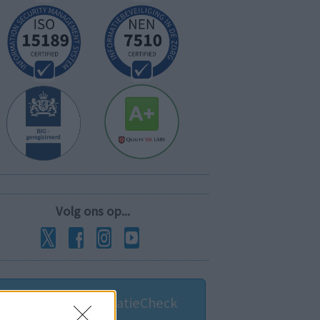
Volg ons op...
MedicatieCombinatieCheck