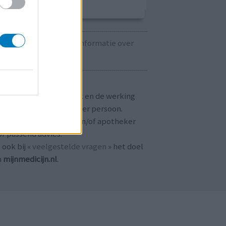
Kijk hier voor informatie over
zwangerschap.
T OP!
aringen zijn persoonlijk en de werking
 medicijnen verschilt per persoon.
dpleeg altijd uw arts en/of apotheker
r passend advies.
 ook bij «
veelgestelde vragen
» het doel
n
mijnmedicijn.nl
.