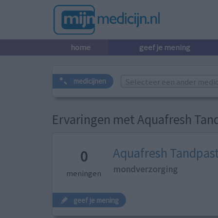
home
geef je mening
Selecteer een ander medicij
medicijnen
Ervaringen met Aquafresh Tan
Aquafresh Tandpas
0
mondverzorging
meningen
geef je mening