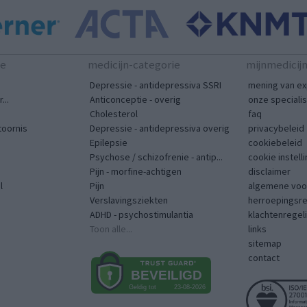
te
medicijn-categorie
mijnmedicij
Depressie - antidepressiva SSRI
mening van ex
...
Anticonceptie - overig
onze speciali
Cholesterol
faq
toornis
Depressie - antidepressiva overig
privacybeleid
Epilepsie
cookiebeleid
Psychose / schizofrenie - antip...
cookie instell
Pijn - morfine-achtigen
disclaimer
l
Pijn
algemene voo
Verslavingsziekten
herroepingsr
ADHD - psychostimulantia
klachtenregel
Toon alle...
links
sitemap
contact