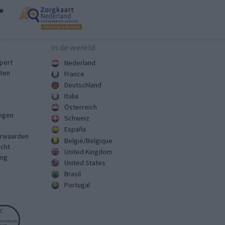
n
in de wereld
pert
Nederland
sten
France
Deutschland
Italia
Österreich
ingen
Schweiz
España
rwaarden
België/Belgique
echt
United Kingdom
ing
United States
Brasil
Portugal