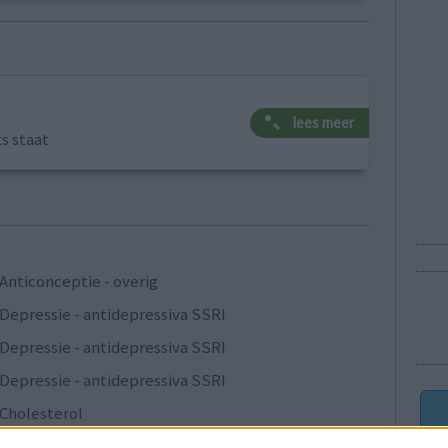
lees meer
ts staat
Anticonceptie - overig
Depressie - antidepressiva SSRI
Depressie - antidepressiva SSRI
Depressie - antidepressiva SSRI
Cholesterol
Verslavingsziekten