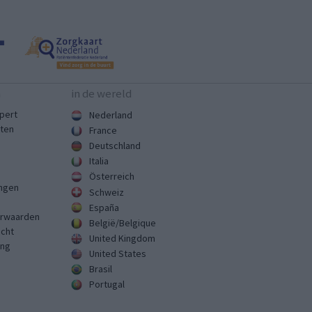
n
in de wereld
pert
Nederland
sten
France
Deutschland
Italia
Österreich
ingen
Schweiz
España
rwaarden
België/Belgique
echt
United Kingdom
ing
United States
Brasil
Portugal