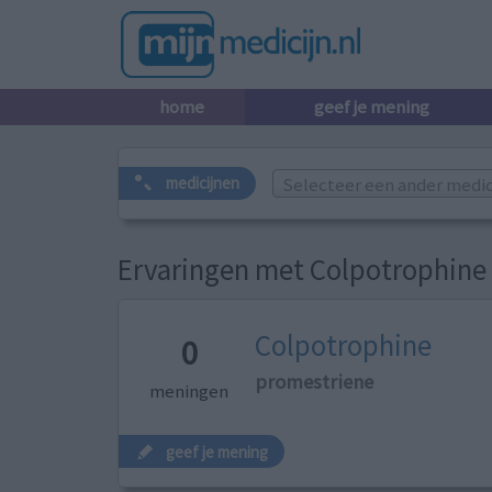
home
geef je mening
Selecteer een ander medicij
medicijnen
Ervaringen met Colpotrophine
Colpotrophine
0
promestriene
meningen
geef je mening