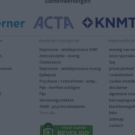
Samenwerkingen
te
medicijn-categorie
mijnmedicij
Depressie - antidepressiva SSRI
mening van ex
...
Anticonceptie - overig
onze speciali
Cholesterol
faq
toornis
Depressie - antidepressiva overig
privacybeleid
Epilepsie
cookiebeleid
Psychose / schizofrenie - antip...
cookie instell
Pijn - morfine-achtigen
disclaimer
l
Pijn
algemene voo
Verslavingsziekten
herroepingsr
ADHD - psychostimulantia
klachtenregel
Toon alle...
links
sitemap
contact