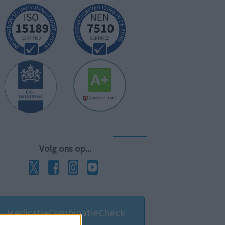
Volg ons op...
MedicatieCombinatieCheck