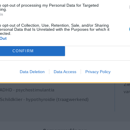
Antibiotica - penicillines breedspectrum
to opt-out of processing my Personal Data for Targeted
ing.
Verslavingsziekten
In
Diabetes (suikerziekte) - orale middelen
o opt-out of Collection, Use, Retention, Sale, and/or Sharing
ersonal Data that Is Unrelated with the Purposes for which it
Anticonceptie - overig
lected.
Out
Depressie - antidepressiva SSRI
LE
ADHD - psychostimulantia
CONFIRM
Erv
Bloeddruk - calciumantagonisten
van
Raa
Antibiotica - penicillines breedspectrum
Data Deletion
Data Access
Privacy Policy
voo
Acne
Zie
ADHD - psychostimulantia
va
Schildklier - hypothyroidie (traagwerkend)