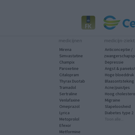
medicijnen
medicijn-ziek
Mirena
Anticonceptie /
Simvastatine
zwangerschapspr
Champix
Depressie
Paroxetine
Angst & panieks
Citalopram
Hoge bloeddruk
Thyrax Duotab
Blaasontsteking
Tramadol
Acne/puistjes
Sertraline
Hoog cholestero
Venlafaxine
Migraine
Omeprazol
Slapeloosheid
Lyrica
Diabetes type 2
Metoprolol
Toon alle...
Efexor
Metformine