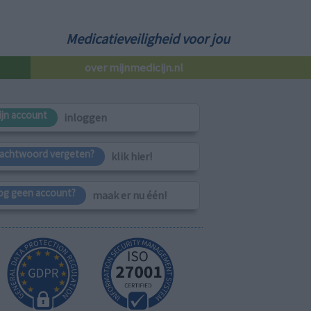
Medicatieveiligheid voor jou
over mijnmedicijn.nl
ijn account
inloggen
achtwoord vergeten?
klik hier!
og geen account?
maak er nu één!