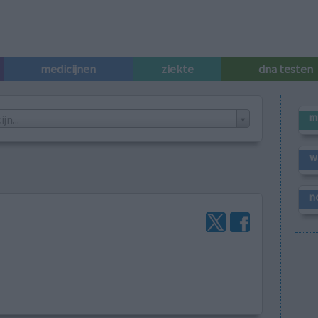
medicijnen
ziekte
dna testen
m
n...
w
n