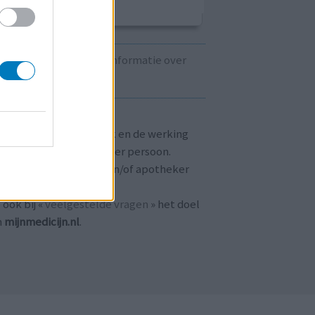
Kijk hier voor informatie over
zwangerschap.
T OP!
aringen zijn persoonlijk en de werking
 medicijnen verschilt per persoon.
dpleeg altijd uw arts en/of apotheker
r passend advies.
 ook bij «
veelgestelde vragen
» het doel
n
mijnmedicijn.nl
.