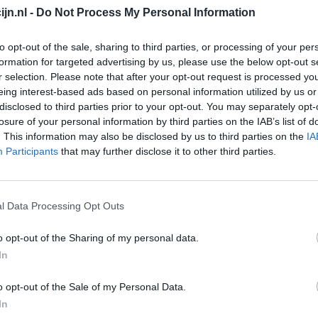
jn.nl -
Do Not Process My Personal Information
Depressie - antidepressiva overig
Pijn - morfine-achtigen
to opt-out of the sale, sharing to third parties, or processing of your per
formation for targeted advertising by us, please use the below opt-out s
Schildklier - hypothyroidie (traagwerkend)
r selection. Please note that after your opt-out request is processed y
Maagzuur - protonpompremmers
eing interest-based ads based on personal information utilized by us or
Go
disclosed to third parties prior to your opt-out. You may separately opt-
Bloeddruk - betablokkers
Wi
losure of your personal information by third parties on the IAB’s list of
med
. This information may also be disclosed by us to third parties on the
IA
Epilepsie
Participants
that may further disclose it to other third parties.
vo
Antibiotica - urineweginfectie
Depressie - antidepressiva overig
l Data Processing Opt Outs
Depressie - antidepressiva TCA
Depressie - antidepressiva overig
o opt-out of the Sharing of my personal data.
Anticonceptie - eenfase
In
Depressie - antidepressiva SSRI
o opt-out of the Sale of my Personal Data.
Psychose / schizofrenie - antipsychotica
In