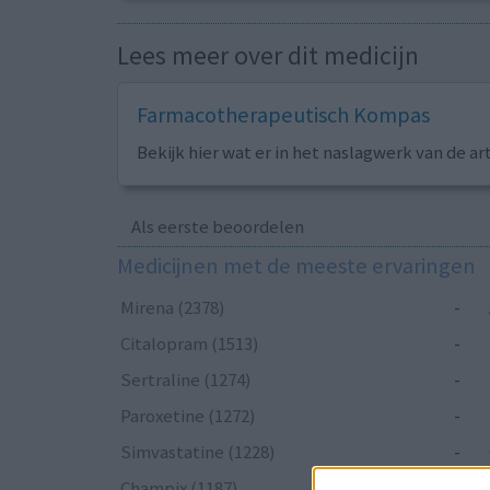
Lees meer over dit medicijn
Farmacotherapeutisch Kompas
Bekijk hier wat er in het naslagwerk van de ar
Als eerste beoordelen
Medicijnen met de meeste ervaringen
Mirena (2378)
-
Citalopram (1513)
-
Sertraline (1274)
-
Paroxetine (1272)
-
Simvastatine (1228)
-
Champix (1187)
-