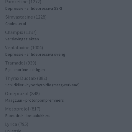
Paroxetine (1272)
Depressie - antidepressiva SSRI
Simvastatine (1228)
Cholesterol
Champix (1187)
Verslavingsziekten
Venlafaxine (1004)
Depressie - antidepressiva overig
Tramadol (939)
Pijn - morfine-achtigen
Thyrax Duotab (882)
Schildklier - hypothyroidie (traagwerkend)
Omeprazol (848)
Maagzuur - protonpompremmers
Metoprolol (817)
Bloeddruk - betablokkers
Lyrica (795)
Epilepsie