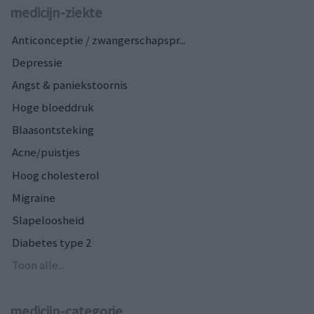
medicijn-ziekte
Anticonceptie / zwangerschapspr...
Depressie
Angst & paniekstoornis
Hoge bloeddruk
Blaasontsteking
Acne/puistjes
Hoog cholesterol
Migraine
Slapeloosheid
Diabetes type 2
Toon alle...
medicijn-categorie