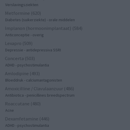
Verslavingsziekten
Metformine (620)
Diabetes (suikerziekte) - orale middelen
Implanon (hormoonimplantaat) (584)
Anticonceptie - overig
Lexapro (509)
Depressie - antidepressiva SSRI
Concerta (503)
ADHD - psychostimulantia
Amlodipine (493)
Bloeddruk - calciumantagonisten
Amoxicilline / Clavulaanzuur (486)
Antibiotica - penicillines breedspectrum
Roaccutane (480)
Acne
Dexamfetamine (446)
ADHD - psychostimulantia