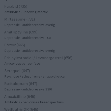
Furabid (735)
Antibiotica - urineweginfectie
Mirtazapine (731)
Depressie - antidepressiva overig
Amitriptyline (699)
Depressie - antidepressiva TCA
Efexor (665)
Depressie - antidepressiva overig
Ethinylestradiol / Levonorgestrel (656)
Anticonceptie - eenfase
Seroquel (647)
Psychose / schizofrenie - antipsychotica
Escitalopram (647)
Depressie - antidepressiva SSRI
Amoxicilline (646)
Antibiotica - penicillines breedspectrum
Wellbutrin XR (646)