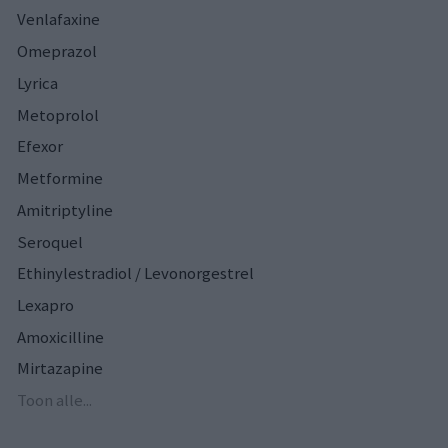
Venlafaxine
Omeprazol
Lyrica
Metoprolol
Efexor
Metformine
Amitriptyline
Seroquel
Ethinylestradiol / Levonorgestrel
Lexapro
Amoxicilline
Mirtazapine
Toon alle...