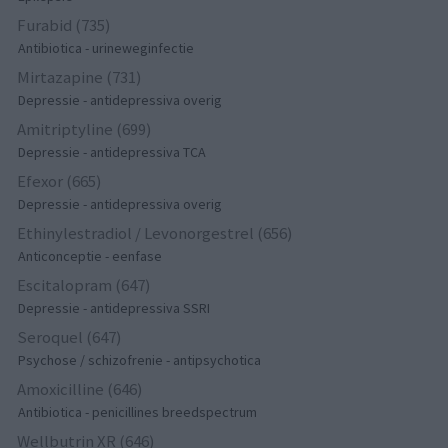
Furabid (735)
Antibiotica - urineweginfectie
Mirtazapine (731)
Depressie - antidepressiva overig
Amitriptyline (699)
Depressie - antidepressiva TCA
Efexor (665)
Depressie - antidepressiva overig
Ethinylestradiol / Levonorgestrel (656)
Anticonceptie - eenfase
Escitalopram (647)
Depressie - antidepressiva SSRI
Seroquel (647)
Psychose / schizofrenie - antipsychotica
Amoxicilline (646)
Antibiotica - penicillines breedspectrum
Wellbutrin XR (646)