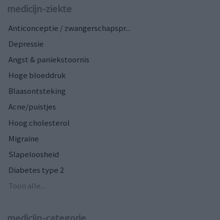
medicijn-ziekte
Anticonceptie / zwangerschapspr...
Depressie
Angst & paniekstoornis
Hoge bloeddruk
Blaasontsteking
Acne/puistjes
Hoog cholesterol
Migraine
Slapeloosheid
Diabetes type 2
Toon alle...
medicijn-categorie