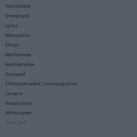
Venlafaxine
Omeprazol
Lyrica
Metoprolol
Efexor
Metformine
Amitriptyline
Seroquel
Ethinylestradiol / Levonorgestrel
Lexapro
Amoxicilline
Mirtazapine
Toon alle...