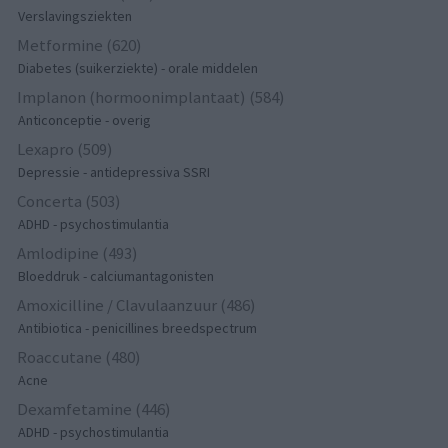
Verslavingsziekten
Metformine (620)
Diabetes (suikerziekte) - orale middelen
Implanon (hormoonimplantaat) (584)
Anticonceptie - overig
Lexapro (509)
Depressie - antidepressiva SSRI
Concerta (503)
ADHD - psychostimulantia
Amlodipine (493)
Bloeddruk - calciumantagonisten
Amoxicilline / Clavulaanzuur (486)
Antibiotica - penicillines breedspectrum
Roaccutane (480)
Acne
Dexamfetamine (446)
ADHD - psychostimulantia