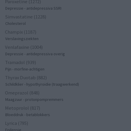
Paroxetine (1272)
Depressie - antidepressiva SSRI
Simvastatine (1228)
Cholesterol
Champix (1187)
Verslavingsziekten
Venlafaxine (1004)
Depressie - antidepressiva overig
Tramadol (939)
Pijn - morfine-achtigen
Thyrax Duotab (882)
Schildklier - hypothyroidie (traagwerkend)
Omeprazol (848)
Maagzuur - protonpompremmers
Metoprolol (817)
Bloeddruk - betablokkers
Lyrica (795)
Epilepsie