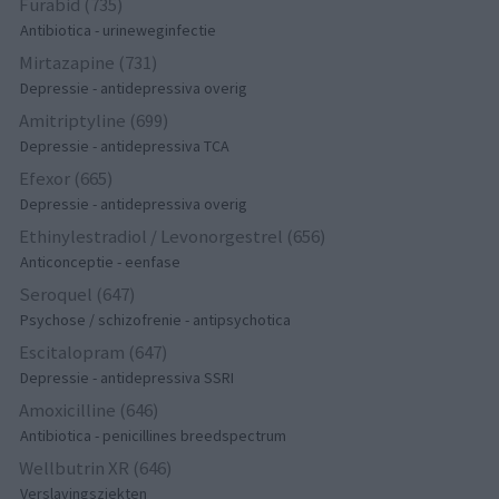
Furabid (735)
Antibiotica - urineweginfectie
Mirtazapine (731)
Depressie - antidepressiva overig
Amitriptyline (699)
Depressie - antidepressiva TCA
Efexor (665)
Depressie - antidepressiva overig
Ethinylestradiol / Levonorgestrel (656)
Anticonceptie - eenfase
Seroquel (647)
Psychose / schizofrenie - antipsychotica
Escitalopram (647)
Depressie - antidepressiva SSRI
Amoxicilline (646)
Antibiotica - penicillines breedspectrum
Wellbutrin XR (646)
Verslavingsziekten