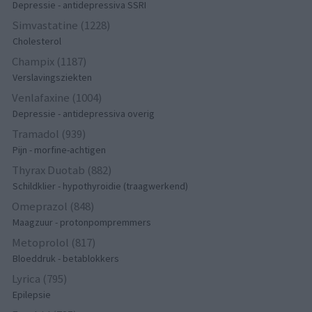
Depressie - antidepressiva SSRI
Simvastatine (1228)
Cholesterol
Champix (1187)
Verslavingsziekten
Venlafaxine (1004)
Depressie - antidepressiva overig
Tramadol (939)
Pijn - morfine-achtigen
Thyrax Duotab (882)
Schildklier - hypothyroidie (traagwerkend)
Omeprazol (848)
Maagzuur - protonpompremmers
Metoprolol (817)
Bloeddruk - betablokkers
Lyrica (795)
Epilepsie