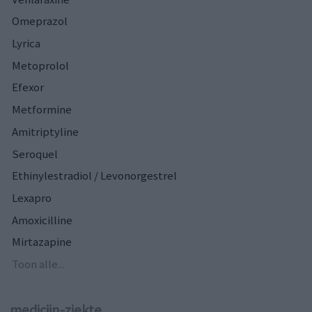
Omeprazol
Lyrica
Metoprolol
Efexor
Metformine
Amitriptyline
Seroquel
Ethinylestradiol / Levonorgestrel
Lexapro
Amoxicilline
Mirtazapine
Toon alle...
medicijn-ziekte