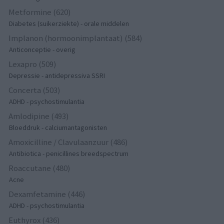
Metformine (620)
Diabetes (suikerziekte) - orale middelen
Implanon (hormoonimplantaat) (584)
Anticonceptie - overig
Lexapro (509)
Depressie - antidepressiva SSRI
Concerta (503)
ADHD - psychostimulantia
Amlodipine (493)
Bloeddruk - calciumantagonisten
Amoxicilline / Clavulaanzuur (486)
Antibiotica - penicillines breedspectrum
Roaccutane (480)
Acne
Dexamfetamine (446)
ADHD - psychostimulantia
Euthyrox (436)