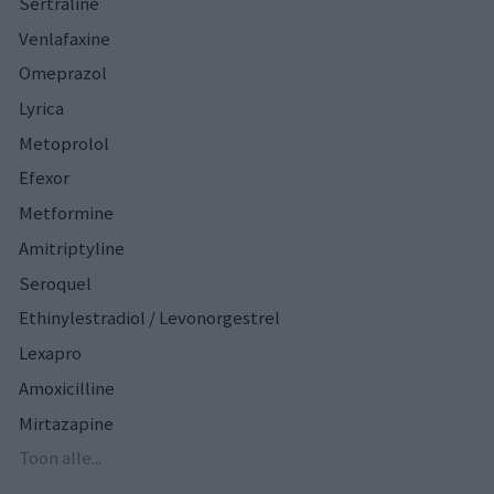
Sertraline
Venlafaxine
Omeprazol
Lyrica
Metoprolol
Efexor
Metformine
Amitriptyline
Seroquel
Ethinylestradiol / Levonorgestrel
Lexapro
Amoxicilline
Mirtazapine
Toon alle...