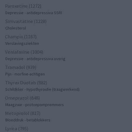
Paroxetine (1272)
Depressie - antidepressiva SSRI
Simvastatine (1228)
Cholesterol
Champix (1187)
Verslavingsziekten
Venlafaxine (1004)
Depressie - antidepressiva overig
Tramadol (939)
Pijn - morfine-achtigen
Thyrax Duotab (882)
Schildklier - hypothyroidie (traagwerkend)
Omeprazol (848)
Maagzuur - protonpompremmers
Metoprolol (817)
Bloeddruk - betablokkers
Lyrica (795)