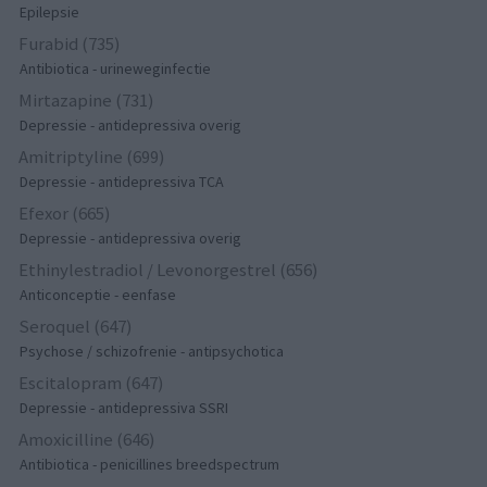
Epilepsie
Furabid (735)
Antibiotica - urineweginfectie
Mirtazapine (731)
Depressie - antidepressiva overig
Amitriptyline (699)
Depressie - antidepressiva TCA
Efexor (665)
Depressie - antidepressiva overig
Ethinylestradiol / Levonorgestrel (656)
Anticonceptie - eenfase
Seroquel (647)
Psychose / schizofrenie - antipsychotica
Escitalopram (647)
Depressie - antidepressiva SSRI
Amoxicilline (646)
Antibiotica - penicillines breedspectrum