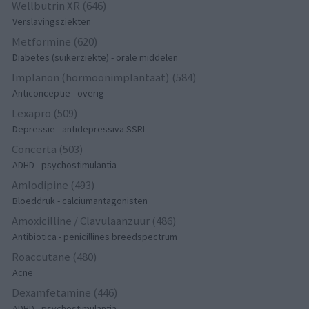
Wellbutrin XR (646)
Verslavingsziekten
Metformine (620)
Diabetes (suikerziekte) - orale middelen
Implanon (hormoonimplantaat) (584)
Anticonceptie - overig
Lexapro (509)
Depressie - antidepressiva SSRI
Concerta (503)
ADHD - psychostimulantia
Amlodipine (493)
Bloeddruk - calciumantagonisten
Amoxicilline / Clavulaanzuur (486)
Antibiotica - penicillines breedspectrum
Roaccutane (480)
Acne
Dexamfetamine (446)
ADHD - psychostimulantia