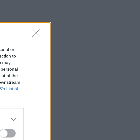
sonal or
ection to
ou may
 personal
out of the
 downstream
B’s List of