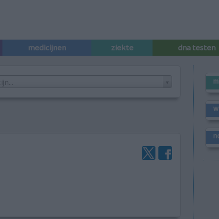
medicijnen
ziekte
dna testen
m
n...
w
n