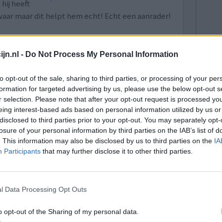
hij heeft
aar maar dit helpt hem echt! Echt een aanrader!
0 reacties
jn.nl -
Do Not Process My Personal Information
to opt-out of the sale, sharing to third parties, or processing of your per
formation for targeted advertising by us, please use the below opt-out s
r selection. Please note that after your opt-out request is processed y
eing interest-based ads based on personal information utilized by us or
disclosed to third parties prior to your opt-out. You may separately opt-
losure of your personal information by third parties on the IAB’s list of
eid,
. This information may also be disclosed by us to third parties on the
IA
Effectiviteit
Participants
that may further disclose it to other third parties.
aassluis
Hoeveelheid bijwerkingen
ren
n Nestosyl. Helaas naar volle ONtevredenheid,
l Data Processing Opt Outs
ingrediënten, waardoor het niks meer doet bij
o opt-out of the Sharing of my personal data.