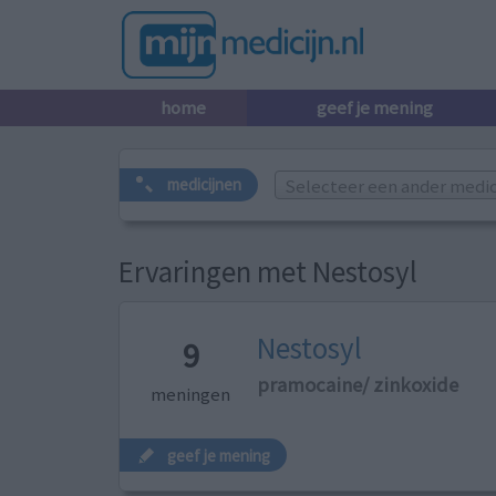
home
geef je mening
Selecteer een ander medicij
medicijnen
Ervaringen met Nestosyl
Nestosyl
9
pramocaine/ zinkoxide
meningen
geef je mening