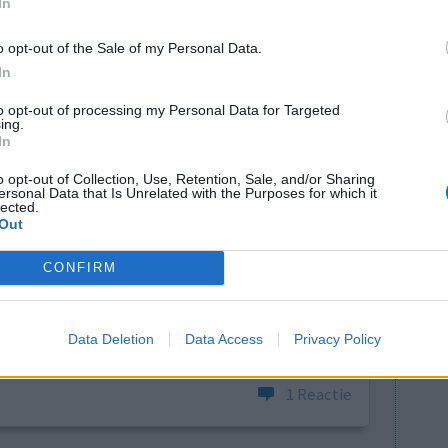
In
0 reacties
o opt-out of the Sale of my Personal Data.
In
to opt-out of processing my Personal Data for Targeted
ing.
In
o opt-out of Collection, Use, Retention, Sale, and/or Sharing
ersonal Data that Is Unrelated with the Purposes for which it
lected.
de pijnlijke
Effectiviteit
Out
s de zalf
Hoeveelheid bijwerkingen
CONFIRM
l de huid
en ontstoken ga naar dokter blijkt gordelroos te
ijn moeder veel pijn heeft gehad van de
Data Deletion
Data Access
Privacy Policy
1 Reactie