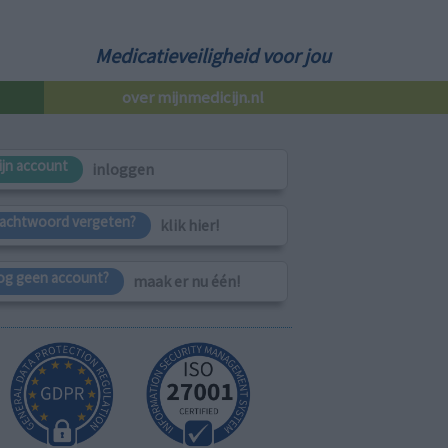
Medicatieveiligheid voor jou
over mijnmedicijn.nl
ijn account
inloggen
achtwoord vergeten?
klik hier!
og geen account?
maak er nu één!