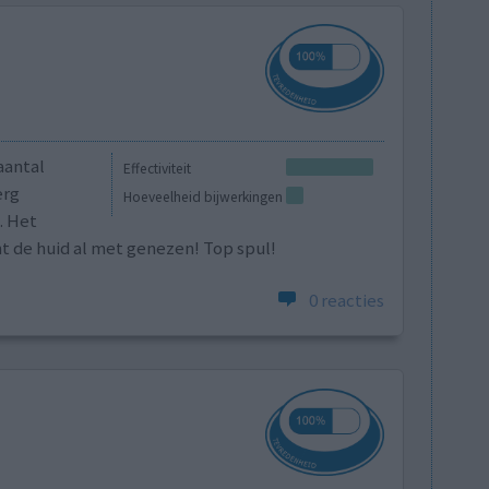
aantal
Effectiviteit
erg
Hoeveelheid bijwerkingen
. Het
nt de huid al met genezen! Top spul!
0 reacties