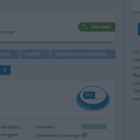
lees meer
ts staat
LE
lacht
leeftijd
algehele tevredenheid
Erv
van
1
Raa
voo
Zie
va
, wondjes,
Effectiviteit
end gaat
Hoeveelheid bijwerkingen