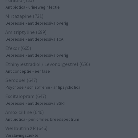
Furabid (735)
Antibiotica - urineweginfectie
Mirtazapine (731)
Depressie - antidepressiva overig
Amitriptyline (699)
Depressie - antidepressiva TCA
Efexor (665)
Depressie - antidepressiva overig
Ethinylestradiol / Levonorgestrel (656)
Anticonceptie - eenfase
Seroquel (647)
Psychose / schizofrenie - antipsychotica
Escitalopram (647)
Depressie - antidepressiva SSRI
Amoxicilline (646)
Antibiotica - penicillines breedspectrum
Wellbutrin XR (646)
Verslavingsziekten