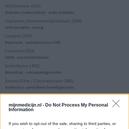
Metformine (620)
Diabetes (suikerziekte) - orale middelen
Implanon (hormoonimplantaat) (584)
Anticonceptie - overig
Lexapro (509)
Depressie - antidepressiva SSRI
Concerta (503)
ADHD - psychostimulantia
Amlodipine (493)
Bloeddruk - calciumantagonisten
Amoxicilline / Clavulaanzuur (486)
Antibiotica - penicillines breedspectrum
Roaccutane (480)
Acne
mijnmedicijn.nl -
Do Not Process My Personal
Information
Dexamfetamine (446)
ADHD - psychostimulantia
If you wish to opt-out of the sale, sharing to third parties, or
Euthyrox (436)