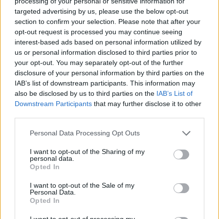
processing of your personal or sensitive information for
Schildklier - hypothyroidie (traagwerkend)
targeted advertising by us, please use the below opt-out
section to confirm your selection. Please note that after your
opt-out request is processed you may continue seeing
De reviews op deze pagina zijn door de gebruikers
interest-based ads based on personal information utilized by
gegenereerd en vervolgens gelezen en aangepast alvorens
us or personal information disclosed to third parties prior to
goedkeuring, om zo te voldoen aan onze standaarden wat betreft
your opt-out. You may separately opt-out of the further
een review voor een medicijn. Voor het delen van ervaringen is
disclosure of your personal information by third parties on the
geen medische kennis noodzakelijk. Op deze manier geven de
IAB’s list of downstream participants. This information may
reviews alleen een beeld van de ervaring van de schrijvers en niet
also be disclosed by us to third parties on the
IAB’s List of
die van de eigenaar van deze website. Denk er aan dat de
Downstream Participants
that may further disclose it to other
ervaringen kunnen verschillen van persoon tot persoon en dat u
third parties.
voor medisch advies altijd contact op moet nemen met uw arts of
Personal Data Processing Opt Outs
apotheker.
I want to opt-out of the Sharing of my
personal data.
Opted In
I want to opt-out of the Sale of my
Personal Data.
Opted In
I want to opt-out of processing my