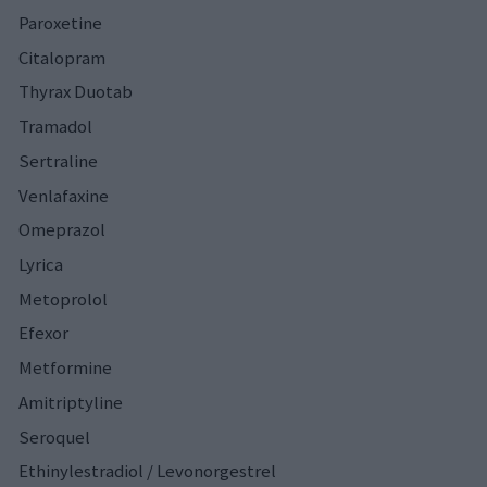
Paroxetine
Citalopram
Thyrax Duotab
Tramadol
Sertraline
Venlafaxine
Omeprazol
Lyrica
Metoprolol
Efexor
Metformine
Amitriptyline
Seroquel
Ethinylestradiol / Levonorgestrel