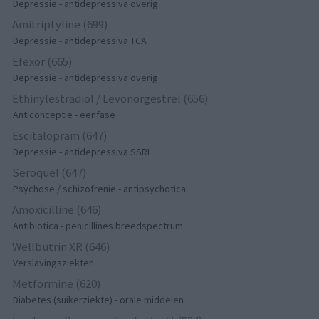
Depressie - antidepressiva overig
Amitriptyline (699)
Depressie - antidepressiva TCA
Efexor (665)
Depressie - antidepressiva overig
Ethinylestradiol / Levonorgestrel (656)
Anticonceptie - eenfase
Escitalopram (647)
Depressie - antidepressiva SSRI
Seroquel (647)
Psychose / schizofrenie - antipsychotica
Amoxicilline (646)
Antibiotica - penicillines breedspectrum
Wellbutrin XR (646)
Verslavingsziekten
Metformine (620)
Diabetes (suikerziekte) - orale middelen