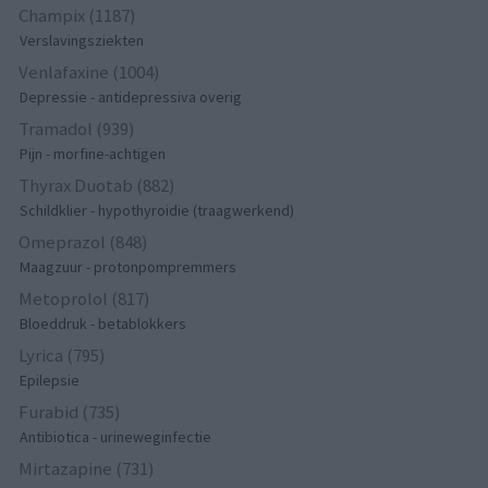
Champix (1187)
Verslavingsziekten
Venlafaxine (1004)
Depressie - antidepressiva overig
Tramadol (939)
Pijn - morfine-achtigen
Thyrax Duotab (882)
Schildklier - hypothyroidie (traagwerkend)
Omeprazol (848)
Maagzuur - protonpompremmers
Metoprolol (817)
Bloeddruk - betablokkers
Lyrica (795)
Epilepsie
Furabid (735)
Antibiotica - urineweginfectie
Mirtazapine (731)