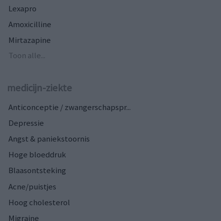
Lexapro
Amoxicilline
Mirtazapine
Toon alle...
medicijn-ziekte
Anticonceptie / zwangerschapspr...
Depressie
Angst & paniekstoornis
Hoge bloeddruk
Blaasontsteking
Acne/puistjes
Hoog cholesterol
Migraine