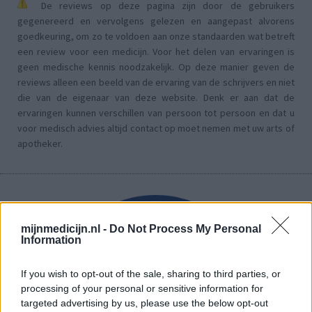
De reviews op deze pagina zijn door de gebruikers
gegenereerd en vervolgens gelezen en aangepast alvorens
goedkeuring, om zo te voldoen aan onze standaarden wat betreft
een review voor een medicijn. Voor het delen van ervaringen is
geen medische kennis noodzakelijk. Op deze manier geven de
reviews alleen een beeld van de ervaring van de schrijvers en niet
die van de eigenaar van deze website. Denk er aan dat de
ervaringen kunnen verschillen van persoon tot persoon en dat u
voor medisch advies altijd contact op moet nemen met uw arts of
apotheker.
mijnmedicijn.nl -
Do Not Process My Personal
Information
If you wish to opt-out of the sale, sharing to third parties, or
processing of your personal or sensitive information for
targeted advertising by us, please use the below opt-out