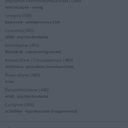
Implanon (hormoonimplantaat) (584)
Anticonceptie - overig
Lexapro (509)
Depressie - antidepressiva SSRI
Concerta (503)
ADHD - psychostimulantia
Amlodipine (493)
Bloeddruk - calciumantagonisten
Amoxicilline / Clavulaanzuur (486)
Antibiotica - penicillines breedspectrum
Roaccutane (480)
Acne
Dexamfetamine (446)
ADHD - psychostimulantia
Euthyrox (436)
Schildklier - hypothyroidie (traagwerkend)