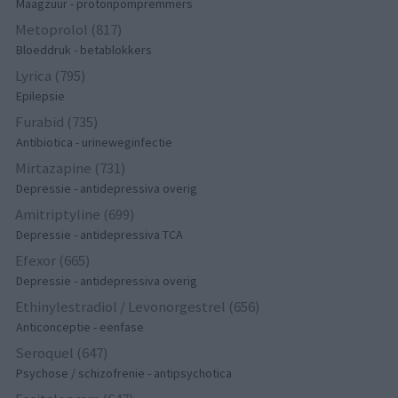
Maagzuur - protonpompremmers
Metoprolol (817)
Bloeddruk - betablokkers
Lyrica (795)
Epilepsie
Furabid (735)
Antibiotica - urineweginfectie
Mirtazapine (731)
Depressie - antidepressiva overig
Amitriptyline (699)
Depressie - antidepressiva TCA
Efexor (665)
Depressie - antidepressiva overig
Ethinylestradiol / Levonorgestrel (656)
Anticonceptie - eenfase
Seroquel (647)
Psychose / schizofrenie - antipsychotica