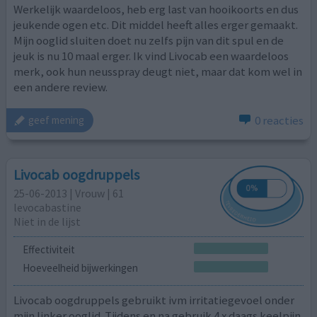
Werkelijk waardeloos, heb erg last van hooikoorts en dus
jeukende ogen etc. Dit middel heeft alles erger gemaakt.
Mijn ooglid sluiten doet nu zelfs pijn van dit spul en de
jeuk is nu 10 maal erger. Ik vind Livocab een waardeloos
merk, ook hun neusspray deugt niet, maar dat kom wel in
een andere review.
0 reacties
geef mening
Livocab oogdruppels
25-06-2013 | Vrouw | 61
levocabastine
Niet in de lijst
Effectiviteit
Hoeveelheid bijwerkingen
Livocab oogdruppels gebruikt ivm irritatiegevoel onder
mijn linker ooglid. Tijdens en na gebruik 4 x daags keelpijn