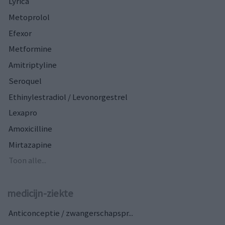
Lyrica
Metoprolol
Efexor
Metformine
Amitriptyline
Seroquel
Ethinylestradiol / Levonorgestrel
Lexapro
Amoxicilline
Mirtazapine
Toon alle...
medicijn-ziekte
Anticonceptie / zwangerschapspr...