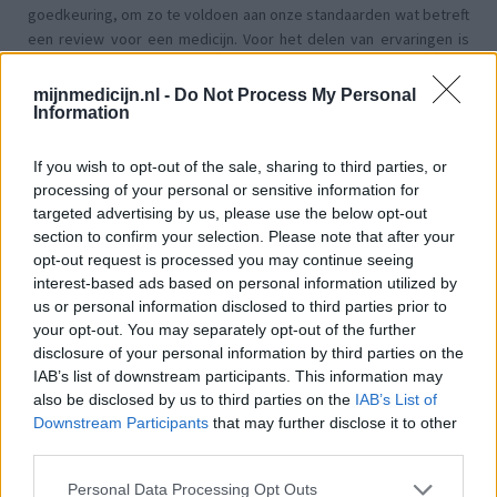
goedkeuring, om zo te voldoen aan onze standaarden wat betreft
een review voor een medicijn. Voor het delen van ervaringen is
geen medische kennis noodzakelijk. Op deze manier geven de
reviews alleen een beeld van de ervaring van de schrijvers en niet
mijnmedicijn.nl -
Do Not Process My Personal
die van de eigenaar van deze website. Denk er aan dat de
Information
ervaringen kunnen verschillen van persoon tot persoon en dat u
voor medisch advies altijd contact op moet nemen met uw arts of
If you wish to opt-out of the sale, sharing to third parties, or
apotheker.
processing of your personal or sensitive information for
targeted advertising by us, please use the below opt-out
section to confirm your selection. Please note that after your
opt-out request is processed you may continue seeing
interest-based ads based on personal information utilized by
us or personal information disclosed to third parties prior to
your opt-out. You may separately opt-out of the further
disclosure of your personal information by third parties on the
IAB’s list of downstream participants. This information may
also be disclosed by us to third parties on the
IAB’s List of
Downstream Participants
that may further disclose it to other
third parties.
Personal Data Processing Opt Outs