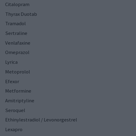
Citalopram
Thyrax Duotab
Tramadol
Sertraline
Venlafaxine
Omeprazol
Lyrica
Metoprolol
Efexor
Metformine
Amitriptyline
Seroquel
Ethinylestradiol / Levonorgestrel
Lexapro