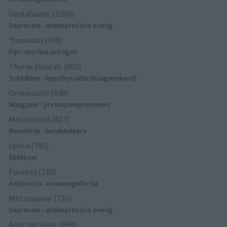
Venlafaxine (1004)
Depressie - antidepressiva overig
Tramadol (939)
Pijn - morfine-achtigen
Thyrax Duotab (882)
Schildklier - hypothyroidie (traagwerkend)
Omeprazol (848)
Maagzuur - protonpompremmers
Metoprolol (817)
Bloeddruk - betablokkers
Lyrica (795)
Epilepsie
Furabid (735)
Antibiotica - urineweginfectie
Mirtazapine (731)
Depressie - antidepressiva overig
Amitriptyline (699)