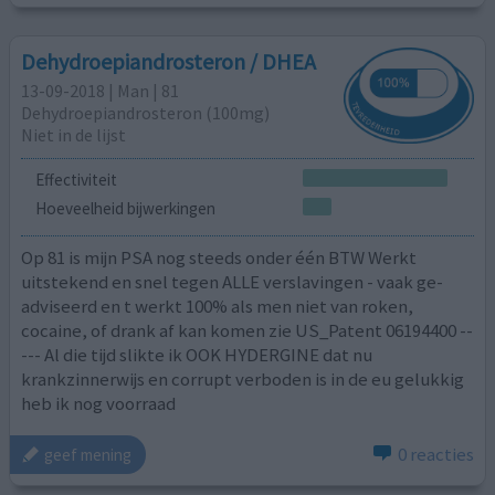
Dehydroepiandrosteron / DHEA
13-09-2018 | Man | 81
Dehydroepiandrosteron (100mg)
Niet in de lijst
Effectiviteit
Hoeveelheid bijwerkingen
Op 81 is mijn PSA nog steeds onder één BTW Werkt
uitstekend en snel tegen ALLE verslavingen - vaak ge-
adviseerd en t werkt 100% als men niet van roken,
cocaine, of drank af kan komen zie US_Patent 06194400 --
--- Al die tijd slikte ik OOK HYDERGINE dat nu
krankzinnerwijs en corrupt verboden is in de eu gelukkig
heb ik nog voorraad
0 reacties
geef mening