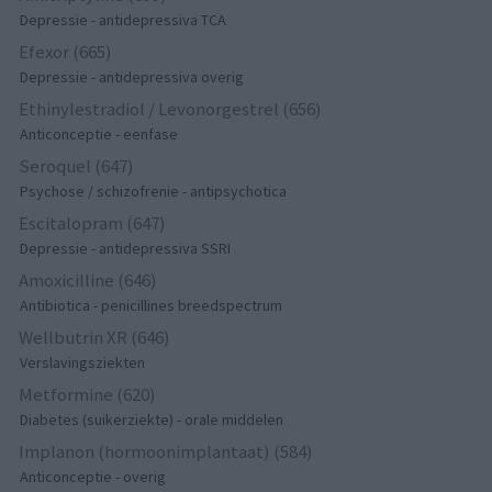
Depressie - antidepressiva TCA
Efexor (665)
Depressie - antidepressiva overig
Ethinylestradiol / Levonorgestrel (656)
Anticonceptie - eenfase
Seroquel (647)
Psychose / schizofrenie - antipsychotica
Escitalopram (647)
Depressie - antidepressiva SSRI
Amoxicilline (646)
Antibiotica - penicillines breedspectrum
Wellbutrin XR (646)
Verslavingsziekten
Metformine (620)
Diabetes (suikerziekte) - orale middelen
Implanon (hormoonimplantaat) (584)
Anticonceptie - overig