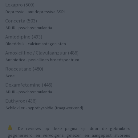
Lexapro (509)
Depressie - antidepressiva SSRI
Concerta (503)
ADHD - psychostimulantia
Amlodipine (493)
Bloeddruk - calciumantagonisten
Amoxicilline / Clavulaanzuur (486)
Antibiotica - penicillines breedspectrum
Roaccutane (480)
Acne
Dexamfetamine (446)
ADHD - psychostimulantia
Euthyrox (436)
Schildklier - hypothyroidie (traagwerkend)
De reviews op deze pagina zijn door de gebruikers
gegenereerd en vervolgens gelezen en aangepast alvorens