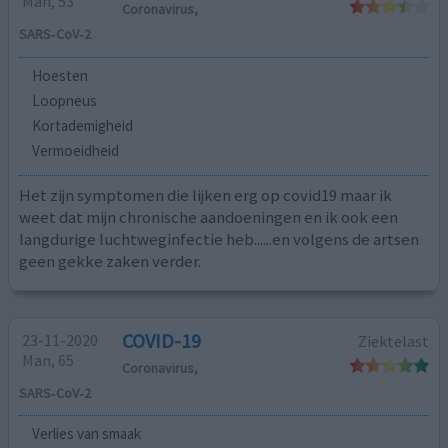
Man, 53
Coronavirus,
SARS‑CoV‑2
Hoesten
Loopneus
Kortademigheid
Vermoeidheid
Het zijn symptomen die lijken erg op covid19 maar ik
weet dat mijn chronische aandoeningen en ik ook een
langdurige luchtweginfectie heb......en volgens de artsen
geen gekke zaken verder.
COVID-19
23-11-2020
Ziektelast
Man, 65
Coronavirus,
SARS‑CoV‑2
Verlies van smaak