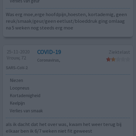
Verlies van geur
Was erg moe,erge hoofdpijn,hoesten, kortademig, geen
reuk/smaak/geur/geen eetlust/bloeddruk ging omlaag
na 5 weken nog steeds erg moe
COVID-19
25-11-2020
Ziektelast
Vrouw, 72
Coronavirus,
SARS‑CoV‑2
Niezen
Loopneus
Kortademigheid
Keelpijn
Verlies van smaak
als ik dacht dat het over was, kwam het weer terug bij
elkaar ben ik 6/7 weken niet fit geweest