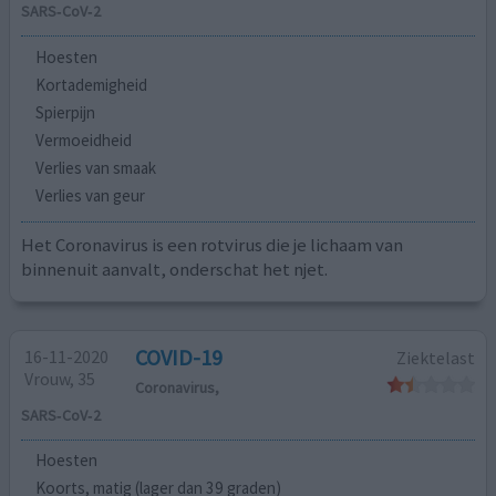
SARS‑CoV‑2
Hoesten
Kortademigheid
Spierpijn
Vermoeidheid
Verlies van smaak
Verlies van geur
Het Coronavirus is een rotvirus die je lichaam van
binnenuit aanvalt, onderschat het njet.
COVID-19
16-11-2020
Ziektelast
Vrouw, 35
Coronavirus,
SARS‑CoV‑2
Hoesten
Koorts, matig (lager dan 39 graden)