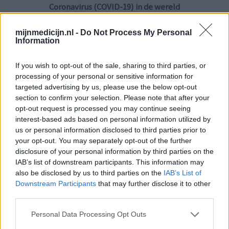
Coronavirus (COVID-19) in de wereld
mijnmedicijn.nl -
Do Not Process My Personal
Information
If you wish to opt-out of the sale, sharing to third parties, or
processing of your personal or sensitive information for
targeted advertising by us, please use the below opt-out
section to confirm your selection. Please note that after your
opt-out request is processed you may continue seeing
interest-based ads based on personal information utilized by
Klik om de interactieve kaart te bekijken
us or personal information disclosed to third parties prior to
your opt-out. You may separately opt-out of the further
Sorteer op
disclosure of your personal information by third parties on the
IAB’s list of downstream participants. This information may
geslacht
leeftijd
ziektelast
also be disclosed by us to third parties on the
IAB’s List of
Downstream Participants
that may further disclose it to other
third parties.
1
2
3
4
5
6
7
8
Personal Data Processing Opt Outs
9
10
11
12
13
14
15