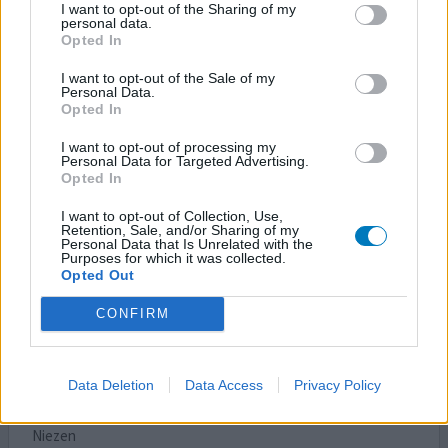
I want to opt-out of the Sharing of my
16
17
18
19
20
21
22
personal data.
Opted In
23
I want to opt-out of the Sale of my
Personal Data.
Opted In
COVID-19
06-12-2020
Ziektelast
Vrouw, 35
Coronavirus,
I want to opt-out of processing my
Personal Data for Targeted Advertising.
SARS‑CoV‑2
Opted In
Hoesten
I want to opt-out of Collection, Use,
Retention, Sale, and/or Sharing of my
Koorts, hoog (39 graden of hoger)
Personal Data that Is Unrelated with the
Purposes for which it was collected.
Niezen
Opted Out
Kortademigheid
Spierpijn
CONFIRM
Vermoeidheid
Verlies van smaak
Hoesten
Data Deletion
Data Access
Privacy Policy
Koorts, hoog (39 graden of hoger)
Niezen