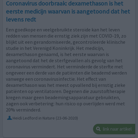
Coronavirus doorbraak: dexamethason is het
eerste medicijn waarvan is aangetoond dat het
levens redt
Een goedkope en veelgebruikte steroïde kan het leven
redden van mensen die ernstig ziek zijn met COVID-19, zo
blijkt uit een gerandomiseerde, gecontroleerde klinische
studie in het Verenigd Koninkrijk. Het medicijn,
dexamethason genaamd, is het eerste waarvan is
aangetoond dat het de sterfgevallen als gevolg van het
coronavirus vermindert. Het verminderde de sterfte met
ongeveer een derde van de patiënten die beademd werden
vanwege een coronavirusinfectie. Het effect van
dexamethason was het meest opvallend bij ernstig zieke
patiënten op ventilatoren. Degenen die zuurstoftherapie
kregen maar geen beademingsapparatuur gebruikten,
zagen ook verbetering: hun risico op overlijden werd met
20% verminderd.
Heidi Ledford in Nature
(23-06-2020)
link naar artikel