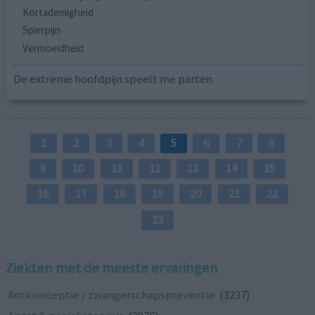
Kortademigheid
Spierpijn
Vermoeidheid
De extreme hoofdpijn speelt me parten.
1
2
3
4
5
6
7
8
9
10
11
12
13
14
15
16
17
18
19
20
21
22
23
Ziekten met de meeste ervaringen
Anticonceptie / zwangerschapspreventie
(3237)