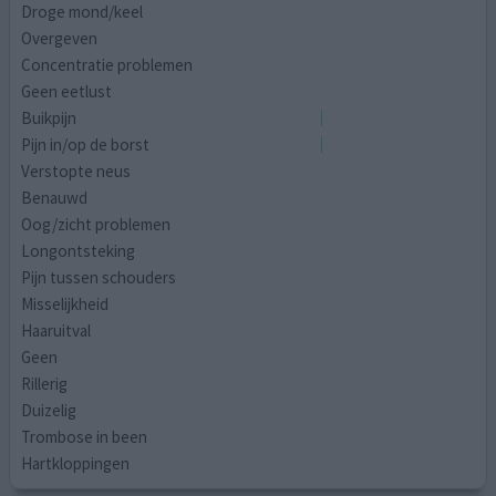
Droge mond/keel
Overgeven
Concentratie problemen
Geen eetlust
Buikpijn
Pijn in/op de borst
Verstopte neus
Benauwd
Oog/zicht problemen
Longontsteking
Pijn tussen schouders
Misselijkheid
Haaruitval
Geen
Rillerig
Duizelig
Trombose in been
Hartkloppingen