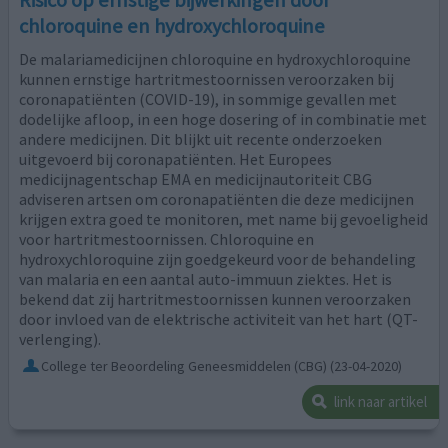
chloroquine en hydroxychloroquine
De malariamedicijnen chloroquine en hydroxychloroquine
kunnen ernstige hartritmestoornissen veroorzaken bij
coronapatiënten (COVID-19), in sommige gevallen met
dodelijke afloop, in een hoge dosering of in combinatie met
andere medicijnen. Dit blijkt uit recente onderzoeken
uitgevoerd bij coronapatiënten. Het Europees
medicijnagentschap EMA en medicijnautoriteit CBG
adviseren artsen om coronapatiënten die deze medicijnen
krijgen extra goed te monitoren, met name bij gevoeligheid
voor hartritmestoornissen. Chloroquine en
hydroxychloroquine zijn goedgekeurd voor de behandeling
van malaria en een aantal auto-immuun ziektes. Het is
bekend dat zij hartritmestoornissen kunnen veroorzaken
door invloed van de elektrische activiteit van het hart (QT-
verlenging).
College ter Beoordeling Geneesmiddelen (CBG)
(23-04-2020)
link naar artikel