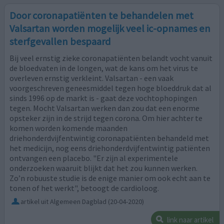
Door coronapatiënten te behandelen met
Valsartan worden mogelijk veel ic-opnames en
sterfgevallen bespaard
Bij veel ernstig zieke coronapatiënten belandt vocht vanuit
de bloedvaten in de longen, wat de kans om het virus te
overleven ernstig verkleint. Valsartan - een vaak
voorgeschreven geneesmiddel tegen hoge bloeddruk dat al
sinds 1996 op de markt is - gaat deze vochtophopingen
tegen. Mocht Valsartan werken dan zou dat een enorme
opsteker zijn in de strijd tegen corona. Om hier achter te
komen worden komende maanden
driehonderdvijfentwintig coronapatiënten behandeld met
het medicijn, nog eens driehonderdvijfentwintig patiënten
ontvangen een placebo. "Er zijn al experimentele
onderzoeken waaruit blijkt dat het zou kunnen werken.
Zo’n robuuste studie is de enige manier om ook echt aan te
tonen of het werkt", betoogt de cardioloog.
artikel uit Algemeen Dagblad
(20-04-2020)
link naar artikel