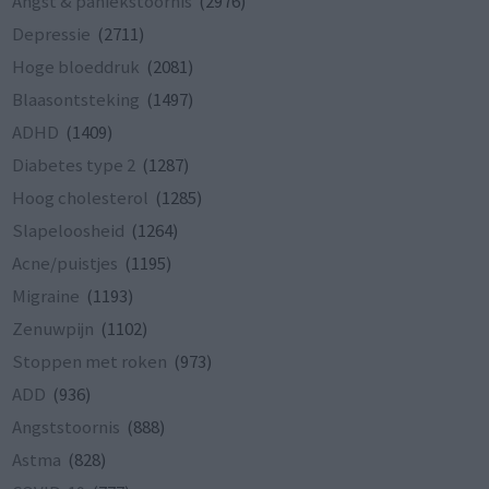
Angst & paniekstoornis
(2976)
Depressie
(2711)
Hoge bloeddruk
(2081)
Blaasontsteking
(1497)
ADHD
(1409)
Diabetes type 2
(1287)
Hoog cholesterol
(1285)
Slapeloosheid
(1264)
Acne/puistjes
(1195)
Migraine
(1193)
Zenuwpijn
(1102)
Stoppen met roken
(973)
ADD
(936)
Angststoornis
(888)
Astma
(828)