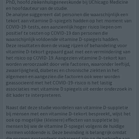
PhD, hoofd ziekenhuisgeneeskunde bij UChicago Medicine
en hoofdauteur van de studie.
De analyse suggereert dat personen die waarschijnlijk een
tekort aan vitamine D-spiegels hadden op het moment van
COVID-19-tests, een aanzienlijk hoger risico liepen om
positief te testen op COVID-19 dan personen die
waarschijnlijk voldoende vitamine D-spiegels hadden.
Deze resultaten doen de vraag rijzen of behandeling voor
vitamine D-tekort gepaard gaat met een vermindering van
het risico op COVID-19. Aangezien vitamine D-tekort kan
worden veroorzaakt door vele factoren, waaronder leeftijd,
zwaarlijvigheid, diabetes en chronische ziekten in het
algemeen en aangezien die factoren ook weer worden
geassocieerd met het COVID-19-risico is het lastig
associaties met vitamine D spiegels uit eerder onderzoek in
dit kader te interpreteren.
Naast dat deze studie voordelen van vitamine D-suppletie
bij mensen met een vitamine D-tekort bespreekt, wijst het
ook op mogelijke (kleinere) effecten van suppletie bij
mensen bij wie de vitamine D-spiegel volgens de huidige
normen voldoende is. Deze bevinding is belangrijk omdat
die normen grotendeels gebaseerd zijn op de behoefte aan