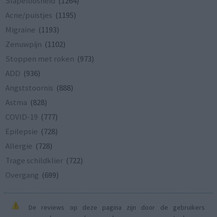
Slapeloosheid
(1264)
Acne/puistjes
(1195)
Migraine
(1193)
Zenuwpijn
(1102)
Stoppen met roken
(973)
ADD
(936)
Angststoornis
(888)
Astma
(828)
COVID-19
(777)
Epilepsie
(728)
Allergie
(728)
Trage schildklier
(722)
Overgang
(699)
De reviews op deze pagina zijn door de gebruikers