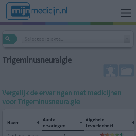
Selecteer ziekte...
Trigeminusneuralgie
Vergelijk de ervaringen met medicijnen
voor
Trigeminusneuralgie
Aantal
Algehele
Naam
ervaringen
tevredenheid
Carbamazepine
2