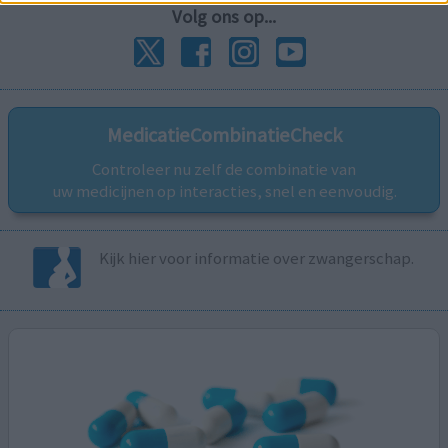
Volg ons op...
MedicatieCombinatieCheck
Controleer nu zelf de combinatie van
uw medicijnen op interacties, snel en eenvoudig.
Kijk hier voor informatie over zwangerschap.