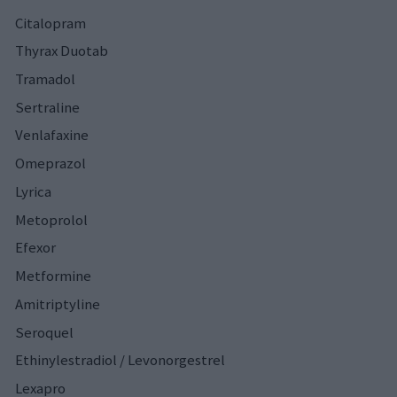
Citalopram
Thyrax Duotab
Tramadol
Sertraline
Venlafaxine
Omeprazol
Lyrica
Metoprolol
Efexor
Metformine
Amitriptyline
Seroquel
Ethinylestradiol / Levonorgestrel
Lexapro