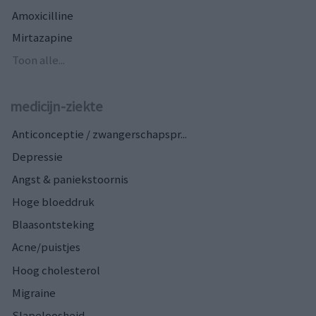
Amoxicilline
Mirtazapine
Toon alle...
medicijn-ziekte
Anticonceptie / zwangerschapspr...
Depressie
Angst & paniekstoornis
Hoge bloeddruk
Blaasontsteking
Acne/puistjes
Hoog cholesterol
Migraine
Slapeloosheid