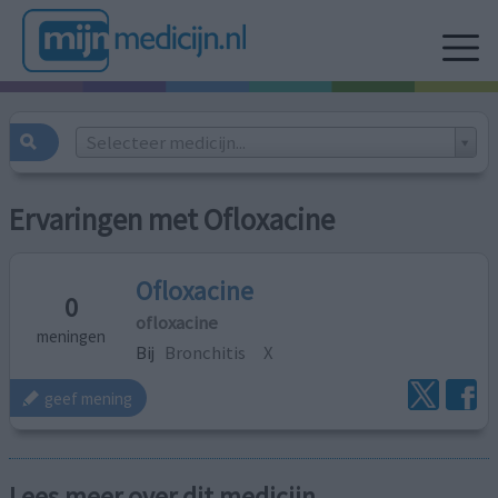
Selecteer medicijn...
Ervaringen met Ofloxacine
Ofloxacine
0
ofloxacine
meningen
Bij
Bronchitis
X
geef mening
Lees meer over dit medicijn