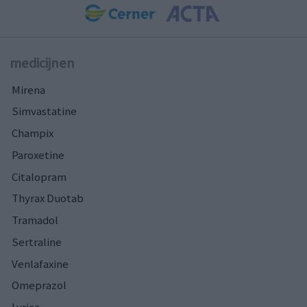
medicijnen
Mirena
Simvastatine
Champix
Paroxetine
Citalopram
Thyrax Duotab
Tramadol
Sertraline
Venlafaxine
Omeprazol
Lyrica