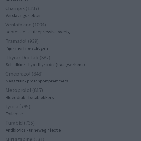
Champix (1187)
Verslavingsziekten
Venlafaxine (1004)
Depressie - antidepressiva overig
Tramadol (939)
Pijn - morfine-achtigen
Thyrax Duotab (882)
Schildklier - hypothyroidie (traagwerkend)
Omeprazol (848)
Maagzuur - protonpompremmers
Metoprolol (817)
Bloeddruk - betablokkers
Lyrica (795)
Epilepsie
Furabid (735)
Antibiotica - urineweginfectie
Mirtazapine (731)