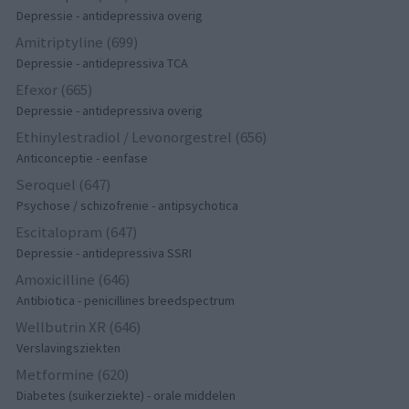
Depressie - antidepressiva overig
Amitriptyline (699)
Depressie - antidepressiva TCA
Efexor (665)
Depressie - antidepressiva overig
Ethinylestradiol / Levonorgestrel (656)
Anticonceptie - eenfase
Seroquel (647)
Psychose / schizofrenie - antipsychotica
Escitalopram (647)
Depressie - antidepressiva SSRI
Amoxicilline (646)
Antibiotica - penicillines breedspectrum
Wellbutrin XR (646)
Verslavingsziekten
Metformine (620)
Diabetes (suikerziekte) - orale middelen