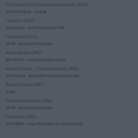
Implanon (hormoonimplantaat) (584)
Anticonceptie - overig
Lexapro (509)
Depressie - antidepressiva SSRI
Concerta (503)
ADHD - psychostimulantia
Amlodipine (493)
Bloeddruk - calciumantagonisten
Amoxicilline / Clavulaanzuur (486)
Antibiotica - penicillines breedspectrum
Roaccutane (480)
Acne
Dexamfetamine (446)
ADHD - psychostimulantia
Euthyrox (436)
Schildklier - hypothyroidie (traagwerkend)