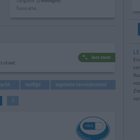
Tanganil
(2 meningen)
Toon alle...
LE
lees meer
Erv
ts staat
van
Raa
voo
lacht
leeftijd
algehele tevredenheid
Zie
va
2