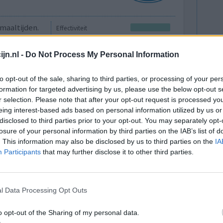
maaltijden.
Effectiviteit
Hoeveelheid bijwerkingen
 Het begon
jn.nl -
Do Not Process My Personal Information
. Laatste mnd merk ik vochtvasthouding. Oorzaak
weer zo goed (al is het maar placebo effect
to opt-out of the sale, sharing to third parties, or processing of your per
lees meer...]
formation for targeted advertising by us, please use the below opt-out s
r selection. Please note that after your opt-out request is processed y
eing interest-based ads based on personal information utilized by us or
0 reacties
disclosed to third parties prior to your opt-out. You may separately opt-
losure of your personal information by third parties on the IAB’s list of
. This information may also be disclosed by us to third parties on the
IA
Participants
that may further disclose it to other third parties.
l Data Processing Opt Outs
o opt-out of the Sharing of my personal data.
gheid
Effectiviteit