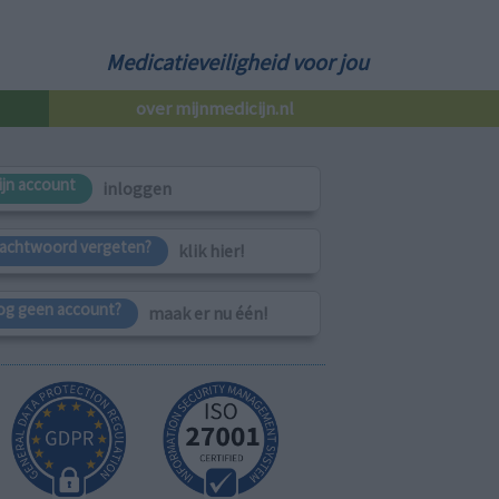
Medicatieveiligheid voor jou
over mijnmedicijn.nl
ijn account
inloggen
achtwoord vergeten?
klik hier!
og geen account?
maak er nu één!