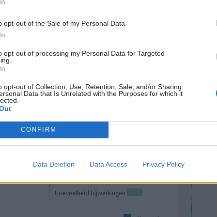
In
 enorm suf.
Hoeveelheid bijwerkingen
ablet voor
o opt-out of the Sale of my Personal Data.
acht hartkloppingen van, die een aantal uur
In
 en overgestapt op betahistine, dat wel helpt
to opt-out of processing my Personal Data for Targeted
ing.
In
0 reacties
o opt-out of Collection, Use, Retention, Sale, and/or Sharing
ersonal Data that Is Unrelated with the Purposes for which it
lected.
Out
CONFIRM
Data Deletion
Data Access
Privacy Policy
e pillen
Effectiviteit
Hoeveelheid bijwerkingen