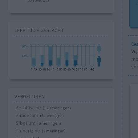
(52 reviews)
LEEFTIJD + GESLACHT
Go
Wi
med
vo
VERGELIJKEN
Betahistine
(120 meningen)
Piracetam
(6 meningen)
Sibelium
(6 meningen)
Flunarizine
(3 meningen)