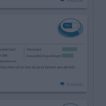
0 reacties
oveel last
Effectiviteit
n dat
Hoeveelheid bijwerkingen
genomen en
misschien af en toe als je er teveel aan denkt).
0 reacties