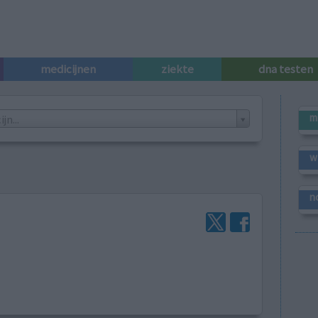
medicijnen
ziekte
dna testen
m
n...
w
n