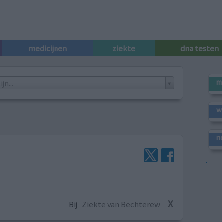
medicijnen
ziekte
dna testen
m
n...
w
n
X
Bij
Ziekte van Bechterew