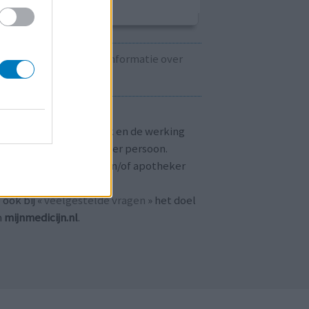
Kijk hier voor informatie over
zwangerschap.
T OP!
aringen zijn persoonlijk en de werking
 medicijnen verschilt per persoon.
dpleeg altijd uw arts en/of apotheker
r passend advies.
 ook bij «
veelgestelde vragen
» het doel
n
mijnmedicijn.nl
.