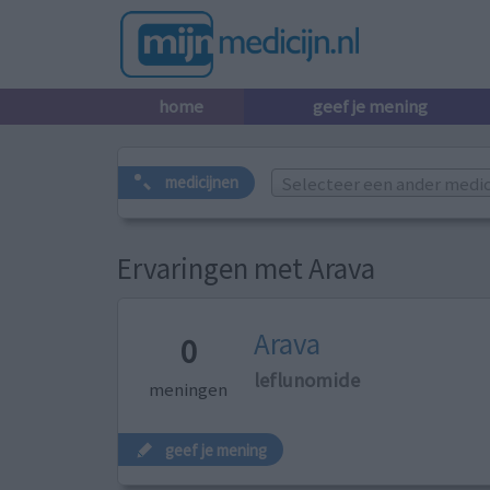
home
geef je mening
Selecteer een ander medicij
medicijnen
Ervaringen met Arava
Arava
0
leflunomide
meningen
geef je mening