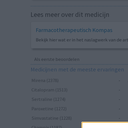
Lees meer over dit medicijn
Farmacotherapeutisch Kompas
Bekijk hier wat er in het naslagwerk van de ar
Als eerste beoordelen
Medicijnen met de meeste ervaringen
Mirena (2378)
-
Citalopram (1513)
-
Sertraline (1274)
-
Paroxetine (1272)
-
Simvastatine (1228)
-
Champix (1187)
-