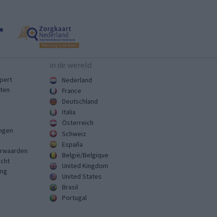
n
in de wereld
pert
Nederland
sten
France
Deutschland
Italia
Österreich
ingen
Schweiz
España
rwaarden
België/Belgique
echt
United Kingdom
ing
United States
Brasil
Portugal