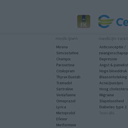
medicijnen
medicijn-ziek
Mirena
Anticonceptie /
Simvastatine
zwangerschapspr
Champix
Depressie
Paroxetine
Angst & panieks
Citalopram
Hoge bloeddruk
Thyrax Duotab
Blaasontsteking
Tramadol
Acne/puistjes
Sertraline
Hoog cholestero
Venlafaxine
Migraine
Omeprazol
Slapeloosheid
Lyrica
Diabetes type 2
Metoprolol
Toon alle...
Efexor
Metformine