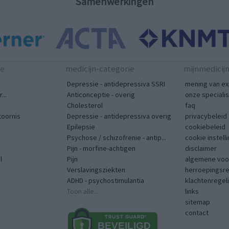
Samenwerkingen
te
medicijn-categorie
mijnmedicij
Depressie - antidepressiva SSRI
mening van ex
...
Anticonceptie - overig
onze speciali
Cholesterol
faq
toornis
Depressie - antidepressiva overig
privacybeleid
Epilepsie
cookiebeleid
Psychose / schizofrenie - antip...
cookie instell
Pijn - morfine-achtigen
disclaimer
l
Pijn
algemene voo
Verslavingsziekten
herroepingsr
ADHD - psychostimulantia
klachtenregel
Toon alle...
links
sitemap
contact