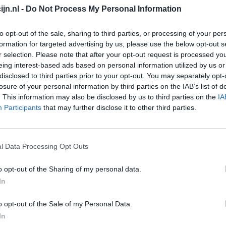
jn.nl -
Do Not Process My Personal Information
Depressie - antidepressiva overig
Pijn - morfine-achtigen
to opt-out of the sale, sharing to third parties, or processing of your per
formation for targeted advertising by us, please use the below opt-out s
Schildklier - hypothyroidie (traagwerkend)
r selection. Please note that after your opt-out request is processed y
Maagzuur - protonpompremmers
eing interest-based ads based on personal information utilized by us or
Go
disclosed to third parties prior to your opt-out. You may separately opt-
Bloeddruk - betablokkers
Wi
losure of your personal information by third parties on the IAB’s list of
med
. This information may also be disclosed by us to third parties on the
IA
Epilepsie
Participants
that may further disclose it to other third parties.
vo
Antibiotica - urineweginfectie
Depressie - antidepressiva overig
l Data Processing Opt Outs
Depressie - antidepressiva TCA
Depressie - antidepressiva overig
o opt-out of the Sharing of my personal data.
Anticonceptie - eenfase
In
Psychose / schizofrenie - antipsychotica
o opt-out of the Sale of my Personal Data.
Depressie - antidepressiva SSRI
In