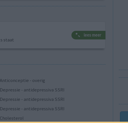
lees meer
ts staat
Anticonceptie - overig
Depressie - antidepressiva SSRI
Depressie - antidepressiva SSRI
Depressie - antidepressiva SSRI
Cholesterol
Verslavingsziekten