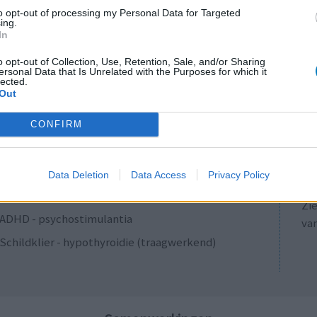
Antibiotica - penicillines breedspectrum
to opt-out of processing my Personal Data for Targeted
ing.
Verslavingsziekten
In
Diabetes (suikerziekte) - orale middelen
o opt-out of Collection, Use, Retention, Sale, and/or Sharing
ersonal Data that Is Unrelated with the Purposes for which it
Anticonceptie - overig
lected.
Out
Depressie - antidepressiva SSRI
LE
ADHD - psychostimulantia
CONFIRM
Erv
Bloeddruk - calciumantagonisten
van
Raa
Antibiotica - penicillines breedspectrum
Data Deletion
Data Access
Privacy Policy
voo
Acne
Zie
ADHD - psychostimulantia
va
Schildklier - hypothyroidie (traagwerkend)