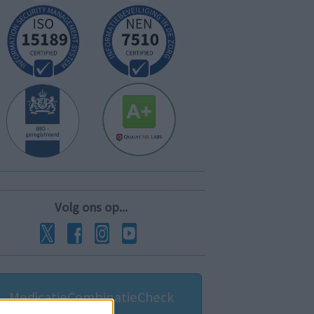
Volg ons op...
MedicatieCombinatieCheck