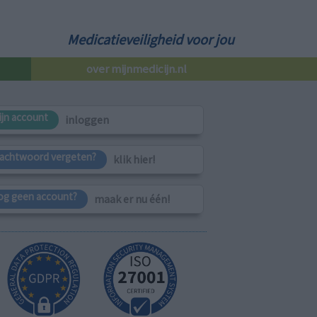
Medicatieveiligheid voor jou
over mijnmedicijn.nl
ijn account
inloggen
achtwoord vergeten?
klik hier!
og geen account?
maak er nu één!