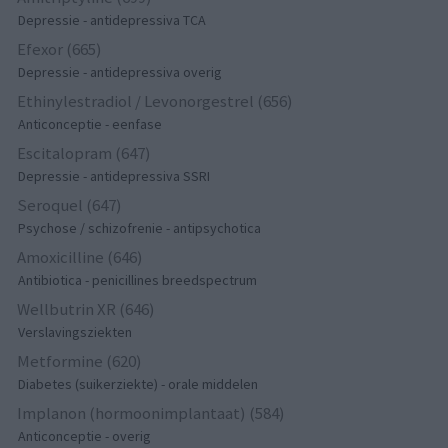
Depressie - antidepressiva TCA
Efexor (665)
Depressie - antidepressiva overig
Ethinylestradiol / Levonorgestrel (656)
Anticonceptie - eenfase
Escitalopram (647)
Depressie - antidepressiva SSRI
Seroquel (647)
Psychose / schizofrenie - antipsychotica
Amoxicilline (646)
Antibiotica - penicillines breedspectrum
Wellbutrin XR (646)
Verslavingsziekten
Metformine (620)
Diabetes (suikerziekte) - orale middelen
Implanon (hormoonimplantaat) (584)
Anticonceptie - overig