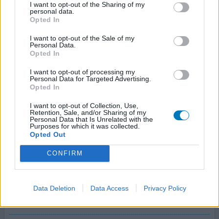
I want to opt-out of the Sharing of my
personal data.
Hoeveelheid bijwerkingen
Opted In
Ben RA-patient. Heb enkele jaren Arava van Avensis
I want to opt-out of the Sale of my
gebruikt. Dosering eerst 20mg p/dag en later 10mg. De
Personal Data.
Opted In
apotheker importeert nu Leflunomide van Centrafarm.
Sedert het gebruik hiervan krijg ik weer klachten (pijn in
I want to opt-out of processing my
de gewrichten).
Personal Data for Targeted Advertising.
Opted In
0 reacties
geef mening
I want to opt-out of Collection, Use,
Retention, Sale, and/or Sharing of my
Personal Data that Is Unrelated with the
Purposes for which it was collected.
Opted Out
Arava
01-07-2015 | Man | 55
CONFIRM
leflunomide (20mg)
Reumatoïde artritis
Data Deletion
Data Access
Privacy Policy
Effectiviteit
Hoeveelheid bijwerkingen