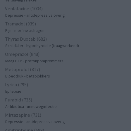
Verslavingsziekten
Venlafaxine (1004)
Depressie - antidepressiva overig
Tramadol (939)
Pijn - morfine-achtigen
Thyrax Duotab (882)
Schildklier - hypothyroidie (traagwerkend)
Omeprazol (848)
Maagzuur - protonpompremmers
Metoprolol (817)
Bloeddruk - betablokkers
Lyrica (795)
Epilepsie
Furabid (735)
Antibiotica - urineweginfectie
Mirtazapine (731)
Depressie - antidepressiva overig
Amitriptyline (699)