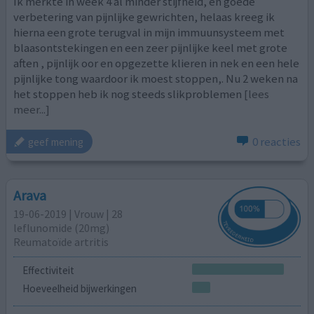
Ik merkte in week 4 al minder stijfheid, en goede
verbetering van pijnlijke gewrichten, helaas kreeg ik
hierna een grote terugval in mijn immuunsysteem met
blaasontstekingen en een zeer pijnlijke keel met grote
aften , pijnlijk oor en opgezette klieren in nek en een hele
pijnlijke tong waardoor ik moest stoppen,. Nu 2 weken na
het stoppen heb ik nog steeds slikproblemen
[lees
meer...]
0 reacties
geef mening
Arava
19-06-2019 | Vrouw | 28
leflunomide (20mg)
Reumatoïde artritis
Effectiviteit
Hoeveelheid bijwerkingen