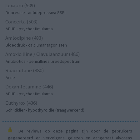
Lexapro (509)
Depressie - antidepressiva SSRI
Concerta (503)
ADHD - psychostimulantia
Amlodipine (493)
Bloeddruk - calciumantagonisten
Amoxicilline / Clavulaanzuur (486)
Antibiotica - penicillines breedspectrum
Roaccutane (480)
Acne
Dexamfetamine (446)
ADHD - psychostimulantia
Euthyrox (436)
Schildklier - hypothyroidie (traagwerkend)
De reviews op deze pagina zijn door de gebruikers
gegenereerd en vervolgens gelezen en aangepast alvorens