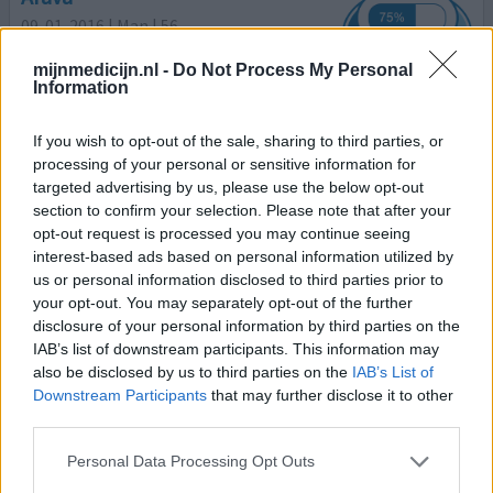
09-01-2016 | Man | 56
leflunomide (20mg)
Reumatoïde artritis
mijnmedicijn.nl -
Do Not Process My Personal
Information
Effectiviteit
Hoeveelheid bijwerkingen
If you wish to opt-out of the sale, sharing to third parties, or
processing of your personal or sensitive information for
targeted advertising by us, please use the below opt-out
Werkte heel goed tot in 2014 de werking afnam, de RA
section to confirm your selection. Please note that after your
opvlamde en ik bleek Polyneuropathie onder mijn
opt-out request is processed you may continue seeing
voeten te hebben ontwikkeld.
interest-based ads based on personal information utilized by
us or personal information disclosed to third parties prior to
0 reacties
geef mening
your opt-out. You may separately opt-out of the further
disclosure of your personal information by third parties on the
IAB’s list of downstream participants. This information may
Arava
also be disclosed by us to third parties on the
IAB’s List of
Downstream Participants
that may further disclose it to other
21-12-2015 | Man | 70
third parties.
leflunomide (10mg)
Reumatoïde artritis
Personal Data Processing Opt Outs
Effectiviteit