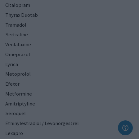
Citalopram
Thyrax Duotab
Tramadol
Sertraline
Venlafaxine
Omeprazol
Lyrica
Metoprolol
Efexor
Metformine
Amitriptyline
Seroquel
Ethinylestradiol / Levonorgestrel
Lexapro