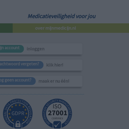
Medicatieveiligheid voor jou
over mijnmedicijn.nl
ijn account
inloggen
achtwoord vergeten?
klik hier!
og geen account?
maak er nu één!