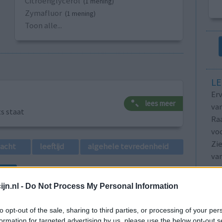
Citroenglycerol
(1 mening)
Zymafluor
(1 mening)
Toon alle...
LE
Erv
lees meer
van
ts staat
Raa
voo
Zie
lacht
leeftijd
algehele tevredenheid
va
1
jn.nl -
Do Not Process My Personal Information
to opt-out of the sale, sharing to third parties, or processing of your per
formation for targeted advertising by us, please use the below opt-out s