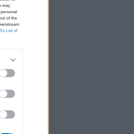
ou may
 personal
out of the
 downstream
B’s List of