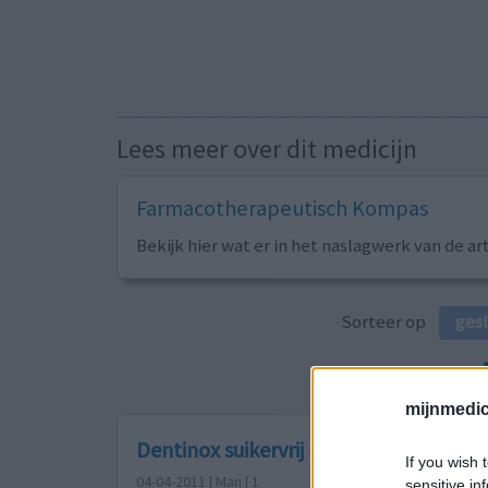
Lees meer over dit medicijn
Farmacotherapeutisch Kompas
Bekijk hier wat er in het naslagwerk van de ar
Sorteer op
ges
mijnmedici
Dentinox suikervrij
If you wish 
04-04-2011 | Man | 1
sensitive in