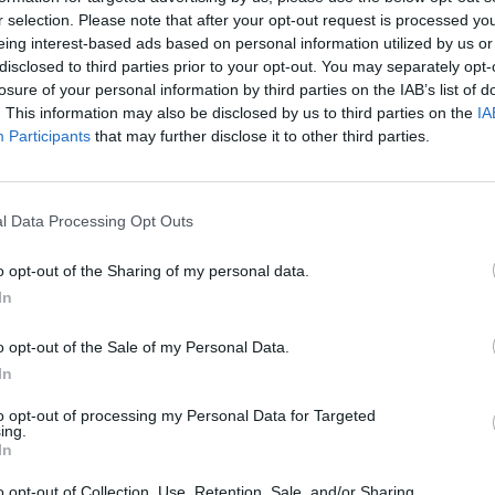
r selection. Please note that after your opt-out request is processed y
eing interest-based ads based on personal information utilized by us or
disclosed to third parties prior to your opt-out. You may separately opt-
uikt, maar
losure of your personal information by third parties on the IAB’s list of
Effectiviteit
. This information may also be disclosed by us to third parties on the
IA
g was met
Hoeveelheid bijwerkingen
Participants
that may further disclose it to other third parties.
 al 6
erhalen over bijwerkingen; namelijk koortsstuip.
ooralsnog geen bijwerkingen, en de kleine lijkt wel
l Data Processing Opt Outs
o opt-out of the Sharing of my personal data.
0 reacties
In
o opt-out of the Sale of my Personal Data.
1
In
to opt-out of processing my Personal Data for Targeted
ing.
In
Anticonceptie - overig
o opt-out of Collection, Use, Retention, Sale, and/or Sharing