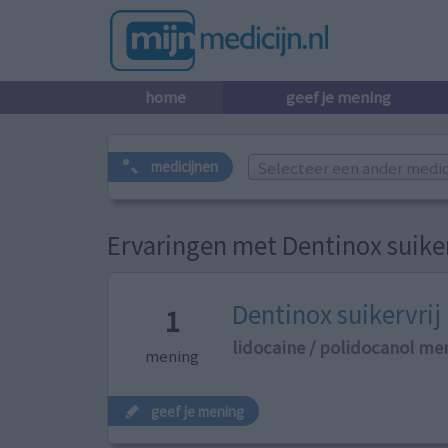
home
geef je mening
Selecteer een ander medicij
medicijnen
Ervaringen met Dentinox suiker
Dentinox suikervrij
1
lidocaine / polidocanol me
mening
geef je mening