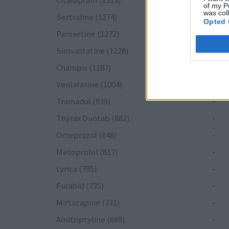
Citalopram (1513)
-
of my P
was col
Sertraline (1274)
-
Opted 
Paroxetine (1272)
-
Simvastatine (1228)
-
Champix (1187)
-
Venlafaxine (1004)
-
Tramadol (939)
-
Thyrax Duotab (882)
-
Omeprazol (848)
-
Metoprolol (817)
-
Lyrica (795)
-
Furabid (735)
-
Mirtazapine (731)
-
Amitriptyline (699)
-