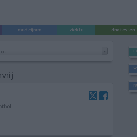
medicijnen
ziekte
dna testen
m
n...
w
vrij
n
nthol