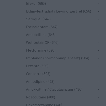
Efexor (665)
-
Ethinylestradiol / Levonorgestrel (656)
-
Seroquel (647)
-
Escitalopram (647)
-
Amoxicilline (646)
-
Wellbutrin XR (646)
-
Metformine (620)
-
Implanon (hormoonimplantaat) (584)
-
Lexapro (509)
-
Concerta (503)
-
Amlodipine (493)
-
Amoxicilline / Clavulaanzuur (486)
-
Roaccutane (480)
-
Dexamfetamine (446)
-