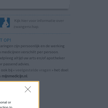
Kijk hier voor informatie over
zwangerschap.
T OP!
aringen zijn persoonlijk en de werking
 medicijnen verschilt per persoon.
dpleeg altijd uw arts en/of apotheker
r passend advies.
 ook bij «
veelgestelde vragen
» het doel
n
mijnmedicijn.nl
.
sonal or
ection to