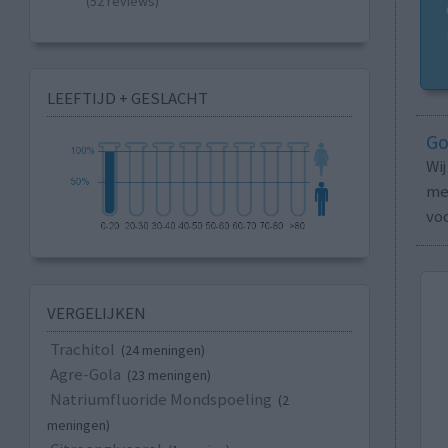
(52 reviews)
LEEFTIJD + GESLACHT
Go
Wi
med
vo
VERGELIJKEN
Trachitol
(24 meningen)
Agre-Gola
(23 meningen)
Natriumfluoride Mondspoeling
(2
meningen)