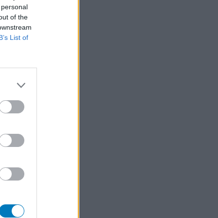
 personal
out of the
 downstream
B’s List of