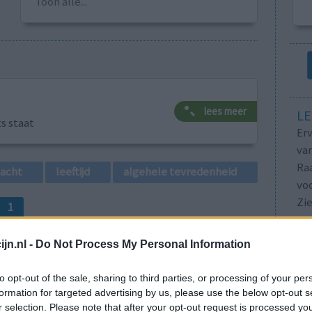
Toon alle...
lees meer
LE
ts staat
Erv
van
Raa
lacht
leeftijd
algehele tevredenheid
voo
Zie
1
va
jn.nl -
Do Not Process My Personal Information
to opt-out of the sale, sharing to third parties, or processing of your per
formation for targeted advertising by us, please use the below opt-out s
r selection. Please note that after your opt-out request is processed y