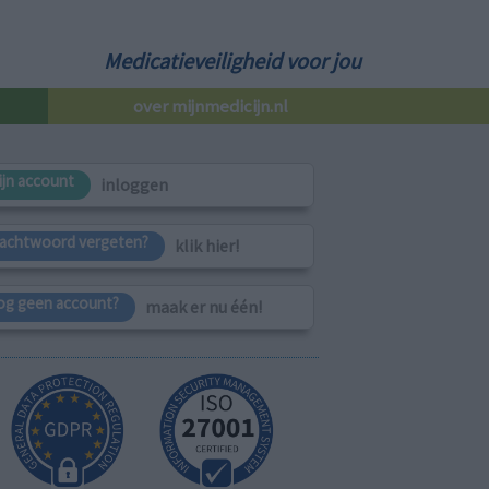
Medicatieveiligheid voor jou
over mijnmedicijn.nl
ijn account
inloggen
achtwoord vergeten?
klik hier!
og geen account?
maak er nu één!