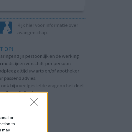
Kijk hier voor informatie over
zwangerschap.
T OP!
aringen zijn persoonlijk en de werking
 medicijnen verschilt per persoon.
dpleeg altijd uw arts en/of apotheker
r passend advies.
 ook bij «
veelgestelde vragen
» het doel
n
mijnmedicijn.nl
.
sonal or
ection to
ou may