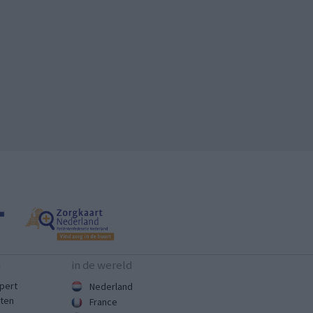
n
in de wereld
pert
Nederland
sten
France