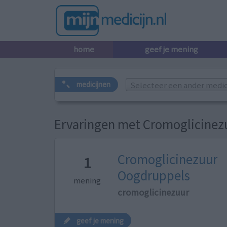
home
geef je mening
Selecteer een ander medicij
medicijnen
Ervaringen met Cromoglicinez
Cromoglicinezuur
1
Oogdruppels
mening
cromoglicinezuur
geef je mening