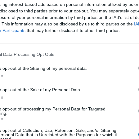
eing interest-based ads based on personal information utilized by us or
erugkerende
Effectiviteit
disclosed to third parties prior to your opt-out. You may separately opt-
s volgens
losure of your personal information by third parties on the IAB’s list of
Hoeveelheid bijwerkingen
. This information may also be disclosed by us to third parties on the
IA
 een maand
Participants
that may further disclose it to other third parties.
s oude huis) en kan niet naar buiten zonder
e pijn aan de ogen te hebben waarbij ik amper
r...]
l Data Processing Opt Outs
0 reacties
o opt-out of the Sharing of my personal data.
In
1
o opt-out of the Sale of my Personal Data.
In
to opt-out of processing my Personal Data for Targeted
Anticonceptie - overig
ing.
In
Depressie - antidepressiva SSRI
o opt-out of Collection, Use, Retention, Sale, and/or Sharing
Depressie - antidepressiva SSRI
ersonal Data that Is Unrelated with the Purposes for which it
lected.