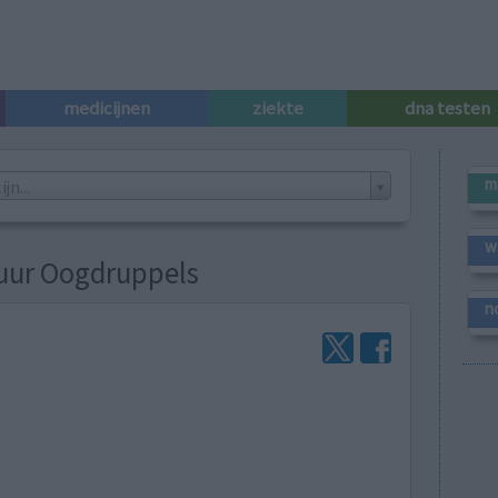
medicijnen
ziekte
dna testen
m
n...
w
uur Oogdruppels
n