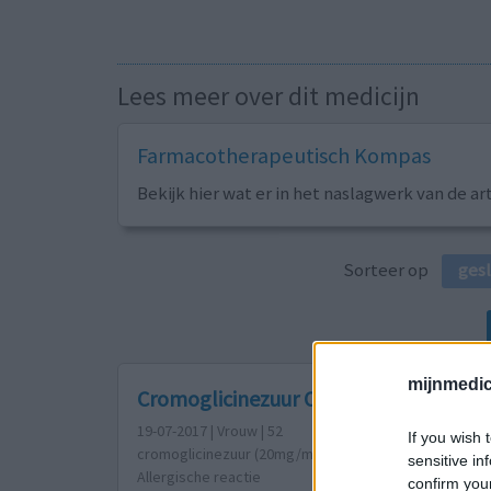
Lees meer over dit medicijn
Farmacotherapeutisch Kompas
Bekijk hier wat er in het naslagwerk van de ar
Sorteer op
ges
mijnmedici
Cromoglicinezuur Oogdruppels
19-07-2017 | Vrouw | 52
If you wish 
cromoglicinezuur (20mg/ml)
sensitive in
Allergische reactie
confirm you