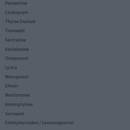
Paroxetine
Citalopram
Thyrax Duotab
Tramadol
Sertraline
Venlafaxine
Omeprazol
Lyrica
Metoprolol
Efexor
Metformine
Amitriptyline
Seroquel
Ethinylestradiol / Levonorgestrel