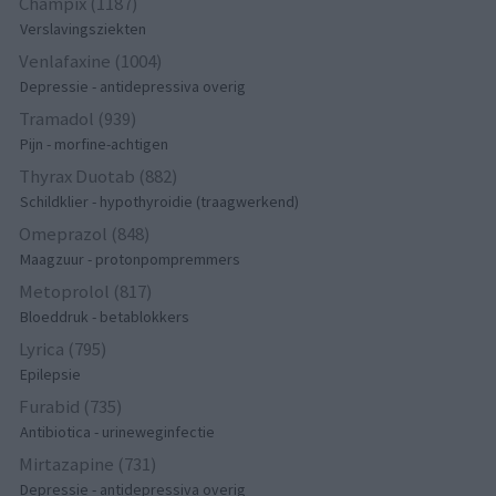
Champix (1187)
Verslavingsziekten
Venlafaxine (1004)
Depressie - antidepressiva overig
Tramadol (939)
Pijn - morfine-achtigen
Thyrax Duotab (882)
Schildklier - hypothyroidie (traagwerkend)
Omeprazol (848)
Maagzuur - protonpompremmers
Metoprolol (817)
Bloeddruk - betablokkers
Lyrica (795)
Epilepsie
Furabid (735)
Antibiotica - urineweginfectie
Mirtazapine (731)
Depressie - antidepressiva overig