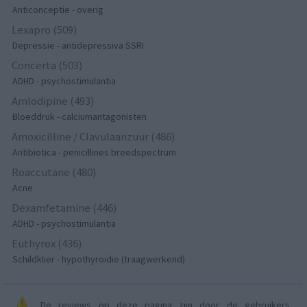
Anticonceptie - overig
Lexapro (509)
Depressie - antidepressiva SSRI
Concerta (503)
ADHD - psychostimulantia
Amlodipine (493)
Bloeddruk - calciumantagonisten
Amoxicilline / Clavulaanzuur (486)
Antibiotica - penicillines breedspectrum
Roaccutane (480)
Acne
Dexamfetamine (446)
ADHD - psychostimulantia
Euthyrox (436)
Schildklier - hypothyroidie (traagwerkend)
De reviews op deze pagina zijn door de gebruikers