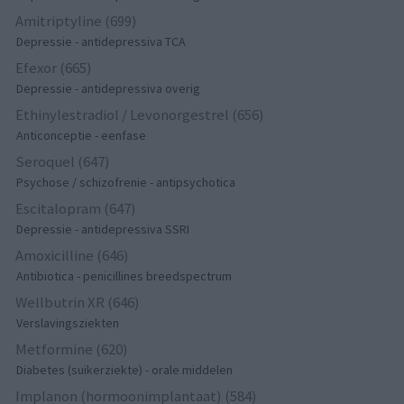
Amitriptyline (699)
Depressie - antidepressiva TCA
Efexor (665)
Depressie - antidepressiva overig
Ethinylestradiol / Levonorgestrel (656)
Anticonceptie - eenfase
Seroquel (647)
Psychose / schizofrenie - antipsychotica
Escitalopram (647)
Depressie - antidepressiva SSRI
Amoxicilline (646)
Antibiotica - penicillines breedspectrum
Wellbutrin XR (646)
Verslavingsziekten
Metformine (620)
Diabetes (suikerziekte) - orale middelen
Implanon (hormoonimplantaat) (584)