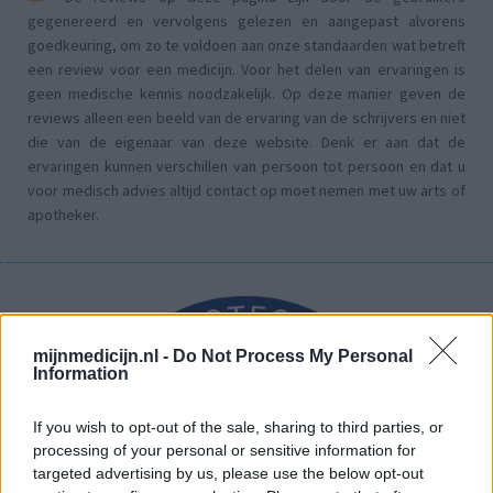
gegenereerd en vervolgens gelezen en aangepast alvorens
goedkeuring, om zo te voldoen aan onze standaarden wat betreft
een review voor een medicijn. Voor het delen van ervaringen is
geen medische kennis noodzakelijk. Op deze manier geven de
reviews alleen een beeld van de ervaring van de schrijvers en niet
die van de eigenaar van deze website. Denk er aan dat de
ervaringen kunnen verschillen van persoon tot persoon en dat u
voor medisch advies altijd contact op moet nemen met uw arts of
apotheker.
mijnmedicijn.nl -
Do Not Process My Personal
Information
If you wish to opt-out of the sale, sharing to third parties, or
processing of your personal or sensitive information for
targeted advertising by us, please use the below opt-out