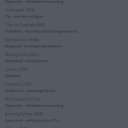
Depressie - antidepressiva overig
Tramadol (939)
Pijn - morfine-achtigen
Thyrax Duotab (882)
Schildklier - hypothyroidie (traagwerkend)
Omeprazol (848)
Maagzuur - protonpompremmers
Metoprolol (817)
Bloeddruk - betablokkers
Lyrica (795)
Epilepsie
Furabid (735)
Antibiotica - urineweginfectie
Mirtazapine (731)
Depressie - antidepressiva overig
Amitriptyline (699)
Depressie - antidepressiva TCA