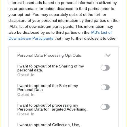
interest-based ads based on personal information utilized by
geen medische kennis noodzakelijk. Op deze manier geven de
us or personal information disclosed to third parties prior to
reviews alleen een beeld van de ervaring van de schrijvers en niet
your opt-out. You may separately opt-out of the further
die van de eigenaar van deze website. Denk er aan dat de
disclosure of your personal information by third parties on the
ervaringen kunnen verschillen van persoon tot persoon en dat u
IAB’s list of downstream participants. This information may
voor medisch advies altijd contact op moet nemen met uw arts of
also be disclosed by us to third parties on the
IAB’s List of
apotheker.
Downstream Participants
that may further disclose it to other
third parties.
Personal Data Processing Opt Outs
I want to opt-out of the Sharing of my
personal data.
Opted In
I want to opt-out of the Sale of my
Personal Data.
Opted In
I want to opt-out of processing my
Personal Data for Targeted Advertising.
Opted In
I want to opt-out of Collection, Use,