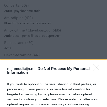
Concerta (503)
ADHD - psychostimulantia
Amlodipine (493)
Bloeddruk - calciumantagonisten
Amoxicilline / Clavulaanzuur (486)
Antibiotica - penicillines breedspectrum
Roaccutane (480)
Acne
Dexamfetamine (446)
ADHD - psychostimulantia
Euthyrox (436)
mijnmedicijn.nl -
Do Not Process My Personal
Information
Schildklier - hypothyroidie (traagwerkend)
If you wish to opt-out of the sale, sharing to third parties, or
De reviews op deze pagina zijn door de gebruikers
processing of your personal or sensitive information for
gegenereerd en vervolgens gelezen en aangepast alvorens
targeted advertising by us, please use the below opt-out
section to confirm your selection. Please note that after your
goedkeuring, om zo te voldoen aan onze standaarden wat betreft
opt-out request is processed you may continue seeing
een review voor een medicijn. Voor het delen van ervaringen is