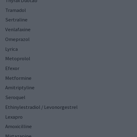
Thyrax Duotab
Tramadol
Sertraline
Venlafaxine
Omeprazol
Lyrica
Metoprolol
Efexor
Metformine
Amitriptyline
Seroquel
Ethinylestradiol / Levonorgestrel
Lexapro
Amoxicilline
Mirtazapine