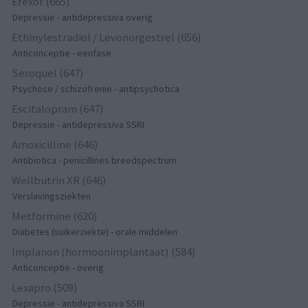
Efexor (665)
Depressie - antidepressiva overig
Ethinylestradiol / Levonorgestrel (656)
Anticonceptie - eenfase
Seroquel (647)
Psychose / schizofrenie - antipsychotica
Escitalopram (647)
Depressie - antidepressiva SSRI
Amoxicilline (646)
Antibiotica - penicillines breedspectrum
Wellbutrin XR (646)
Verslavingsziekten
Metformine (620)
Diabetes (suikerziekte) - orale middelen
Implanon (hormoonimplantaat) (584)
Anticonceptie - overig
Lexapro (509)
Depressie - antidepressiva SSRI