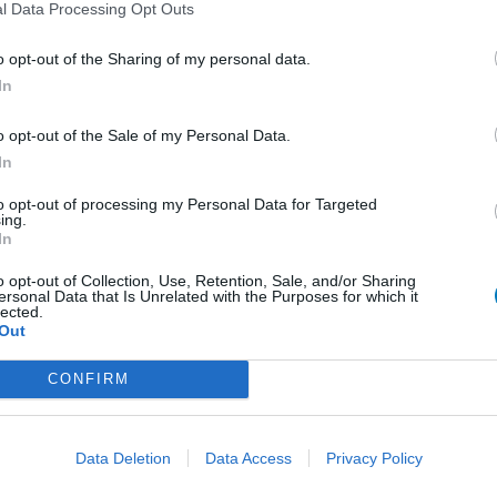
Schildklier - hypothyroidie (traagwerkend)
l Data Processing Opt Outs
Maagzuur - protonpompremmers
o opt-out of the Sharing of my personal data.
Bloeddruk - betablokkers
In
Epilepsie
o opt-out of the Sale of my Personal Data.
Antibiotica - urineweginfectie
In
LE
Depressie - antidepressiva overig
to opt-out of processing my Personal Data for Targeted
Erv
ing.
Depressie - antidepressiva TCA
van
In
Raa
Depressie - antidepressiva overig
o opt-out of Collection, Use, Retention, Sale, and/or Sharing
voo
ersonal Data that Is Unrelated with the Purposes for which it
Anticonceptie - eenfase
lected.
Zie
Out
Psychose / schizofrenie - antipsychotica
va
Depressie - antidepressiva SSRI
CONFIRM
Antibiotica - penicillines breedspectrum
Verslavingsziekten
Data Deletion
Data Access
Privacy Policy
Diabetes (suikerziekte) - orale middelen