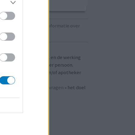
Kijk hier voor informatie over
zwangerschap.
T OP!
aringen zijn persoonlijk en de werking
 medicijnen verschilt per persoon.
dpleeg altijd uw arts en/of apotheker
r passend advies.
 ook bij «
veelgestelde vragen
» het doel
n
mijnmedicijn.nl
.