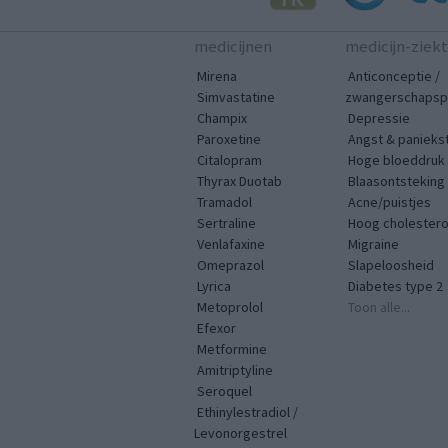
medicijnen
medicijn-ziek
Mirena
Anticonceptie /
Simvastatine
zwangerschapspr
Champix
Depressie
Paroxetine
Angst & panieks
Citalopram
Hoge bloeddruk
Thyrax Duotab
Blaasontsteking
Tramadol
Acne/puistjes
Sertraline
Hoog cholestero
Venlafaxine
Migraine
Omeprazol
Slapeloosheid
Lyrica
Diabetes type 2
Metoprolol
Toon alle...
Efexor
Metformine
Amitriptyline
Seroquel
Ethinylestradiol /
Levonorgestrel