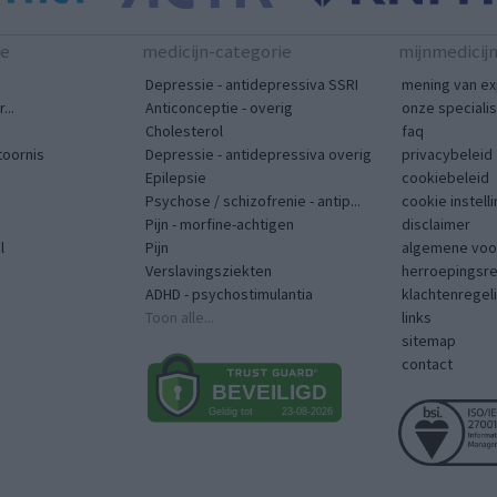
te
medicijn-categorie
mijnmedicij
Depressie - antidepressiva SSRI
mening van ex
...
Anticonceptie - overig
onze speciali
Cholesterol
faq
toornis
Depressie - antidepressiva overig
privacybeleid
Epilepsie
cookiebeleid
Psychose / schizofrenie - antip...
cookie instell
Pijn - morfine-achtigen
disclaimer
l
Pijn
algemene voo
Verslavingsziekten
herroepingsr
ADHD - psychostimulantia
klachtenregel
Toon alle...
links
sitemap
contact