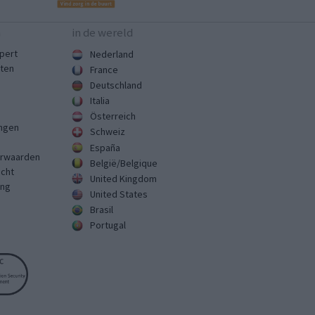
n
in de wereld
pert
Nederland
sten
France
Deutschland
Italia
Österreich
ingen
Schweiz
España
rwaarden
België/Belgique
echt
United Kingdom
ing
United States
Brasil
Portugal