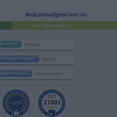
Medicatieveiligheid voor jou
over mijnmedicijn.nl
ijn account
inloggen
achtwoord vergeten?
klik hier!
og geen account?
maak er nu één!