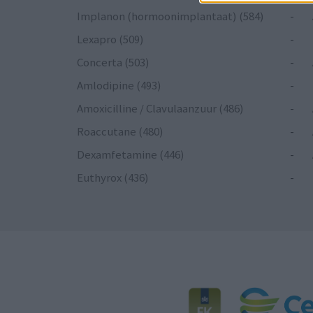
Implanon (hormoonimplantaat) (584)
-
Lexapro (509)
-
Concerta (503)
-
Amlodipine (493)
-
Amoxicilline / Clavulaanzuur (486)
-
Roaccutane (480)
-
Dexamfetamine (446)
-
Euthyrox (436)
-