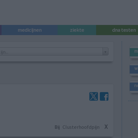
medicijnen
ziekte
dna testen
m
n...
w
n
X
Bij
Clusterhoofdpijn