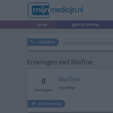
home
geef je mening
Selecteer een ander medicij
medicijnen
Ervaringen met Morfine
Morfine
0
morfine
meningen
geef je mening