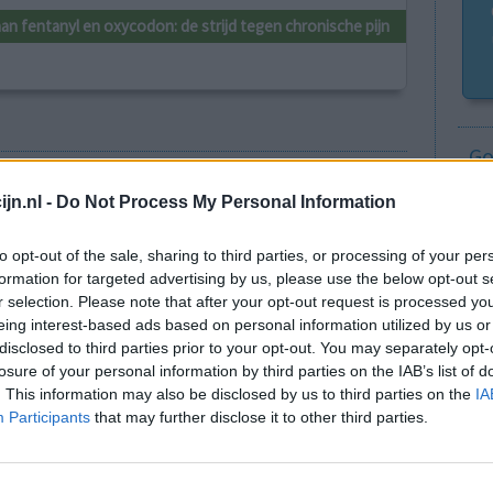
an fentanyl en oxycodon: de strijd tegen chronische pijn
Go
Wi
jn.nl -
Do Not Process My Personal Information
med
Anticonceptie - overig
vo
Depressie - antidepressiva SSRI
to opt-out of the sale, sharing to third parties, or processing of your per
formation for targeted advertising by us, please use the below opt-out s
Depressie - antidepressiva SSRI
r selection. Please note that after your opt-out request is processed y
Depressie - antidepressiva SSRI
eing interest-based ads based on personal information utilized by us or
disclosed to third parties prior to your opt-out. You may separately opt-
Cholesterol
losure of your personal information by third parties on the IAB’s list of
Verslavingsziekten
. This information may also be disclosed by us to third parties on the
IA
Participants
that may further disclose it to other third parties.
Depressie - antidepressiva overig
Pijn - morfine-achtigen