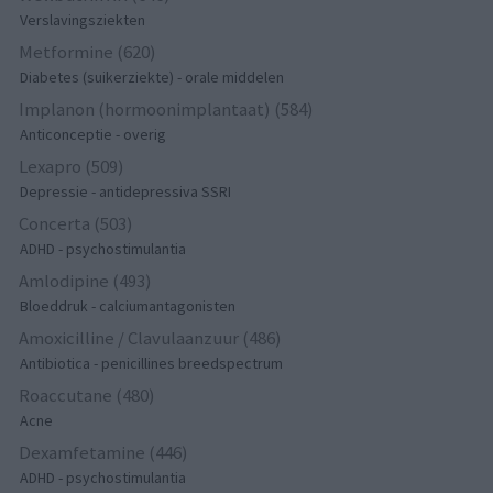
Verslavingsziekten
Metformine (620)
Diabetes (suikerziekte) - orale middelen
Implanon (hormoonimplantaat) (584)
Anticonceptie - overig
Lexapro (509)
Depressie - antidepressiva SSRI
Concerta (503)
ADHD - psychostimulantia
Amlodipine (493)
Bloeddruk - calciumantagonisten
Amoxicilline / Clavulaanzuur (486)
Antibiotica - penicillines breedspectrum
Roaccutane (480)
Acne
Dexamfetamine (446)
ADHD - psychostimulantia