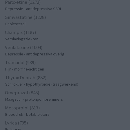
Paroxetine (1272)
Depressie - antidepressiva SSRI
Simvastatine (1228)
Cholesterol
Champix (1187)
Verslavingsziekten
Venlafaxine (1004)
Depressie - antidepressiva overig
Tramadol (939)
Pijn - morfine-achtigen
Thyrax Duotab (882)
Schildklier - hypothyroidie (traagwerkend)
Omeprazol (848)
Maagzuur - protonpompremmers
Metoprolol (817)
Bloeddruk - betablokkers
Lyrica (795)
Epilepsie