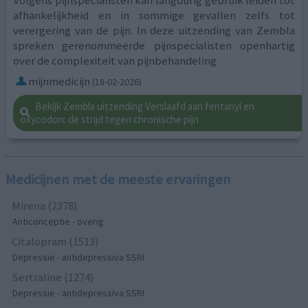
afhankelijkheid en in sommige gevallen zelfs tot
verergering van de pijn. In deze uitzending van Zembla
spreken gerenommeerde pijnspecialisten openhartig
over de complexiteit van pijnbehandeling.
mijnmedicijn
(18-02-2026)
Bekijk Zembla uitzending Verslaafd aan fentanyl en
oxycodon: de strijd tegen chronische pijn
Medicijnen met de meeste ervaringen
Mirena (2378)
Anticonceptie - overig
Citalopram (1513)
Depressie - antidepressiva SSRI
Sertraline (1274)
Depressie - antidepressiva SSRI