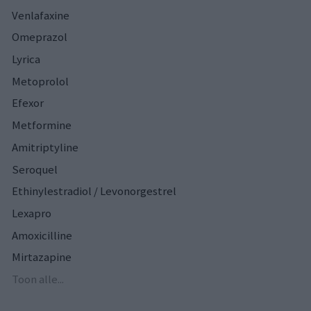
Venlafaxine
Omeprazol
Lyrica
Metoprolol
Efexor
Metformine
Amitriptyline
Seroquel
Ethinylestradiol / Levonorgestrel
Lexapro
Amoxicilline
Mirtazapine
Toon alle...