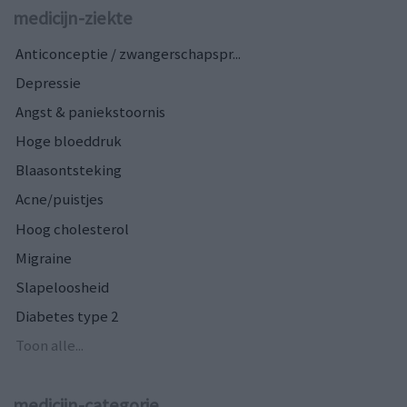
medicijn-ziekte
Anticonceptie / zwangerschapspr...
Depressie
Angst & paniekstoornis
Hoge bloeddruk
Blaasontsteking
Acne/puistjes
Hoog cholesterol
Migraine
Slapeloosheid
Diabetes type 2
Toon alle...
medicijn-categorie