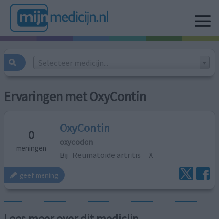
Selecteer medicijn...
Ervaringen met OxyContin
OxyContin
0
oxycodon
meningen
Bij
Reumatoïde artritis
X
geef mening
Lees meer over dit medicijn