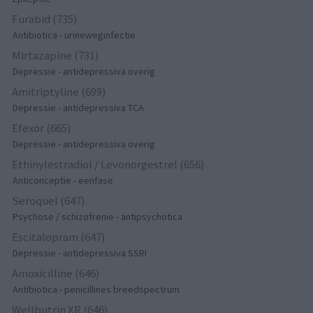
Furabid (735)
Antibiotica - urineweginfectie
Mirtazapine (731)
Depressie - antidepressiva overig
Amitriptyline (699)
Depressie - antidepressiva TCA
Efexor (665)
Depressie - antidepressiva overig
Ethinylestradiol / Levonorgestrel (656)
Anticonceptie - eenfase
Seroquel (647)
Psychose / schizofrenie - antipsychotica
Escitalopram (647)
Depressie - antidepressiva SSRI
Amoxicilline (646)
Antibiotica - penicillines breedspectrum
Wellbutrin XR (646)