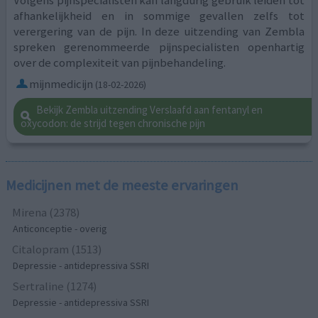
afhankelijkheid en in sommige gevallen zelfs tot
verergering van de pijn. In deze uitzending van Zembla
spreken gerenommeerde pijnspecialisten openhartig
over de complexiteit van pijnbehandeling.
mijnmedicijn
(18-02-2026)
Bekijk Zembla uitzending Verslaafd aan fentanyl en
oxycodon: de strijd tegen chronische pijn
Medicijnen met de meeste ervaringen
Mirena (2378)
Anticonceptie - overig
Citalopram (1513)
Depressie - antidepressiva SSRI
Sertraline (1274)
Depressie - antidepressiva SSRI