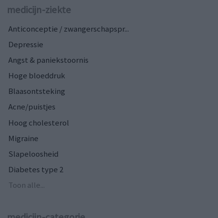
medicijn-ziekte
Anticonceptie / zwangerschapspr...
Depressie
Angst & paniekstoornis
Hoge bloeddruk
Blaasontsteking
Acne/puistjes
Hoog cholesterol
Migraine
Slapeloosheid
Diabetes type 2
Toon alle...
medicijn-categorie