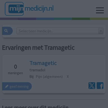
Selecteer medicijn...
Ervaringen met Tramagetic
Tramagetic
0
tramadol
meningen
Bij
Pijn (algemeen)
X
geef mening
Lees meer over dit medicijn