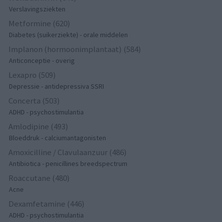
Verslavingsziekten
Metformine (620)
Diabetes (suikerziekte) - orale middelen
Implanon (hormoonimplantaat) (584)
Anticonceptie - overig
Lexapro (509)
Depressie - antidepressiva SSRI
Concerta (503)
ADHD - psychostimulantia
Amlodipine (493)
Bloeddruk - calciumantagonisten
Amoxicilline / Clavulaanzuur (486)
Antibiotica - penicillines breedspectrum
Roaccutane (480)
Acne
Dexamfetamine (446)
ADHD - psychostimulantia