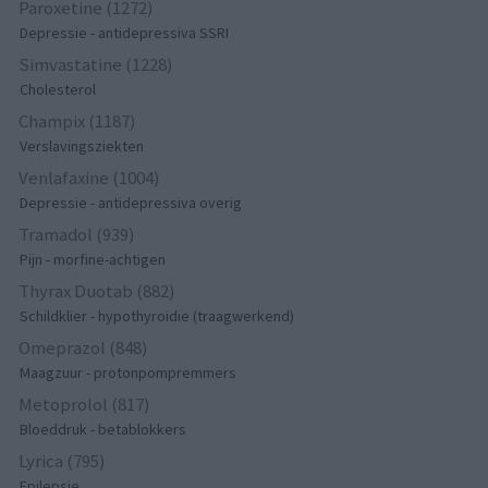
Paroxetine (1272)
Depressie - antidepressiva SSRI
Simvastatine (1228)
Cholesterol
Champix (1187)
Verslavingsziekten
Venlafaxine (1004)
Depressie - antidepressiva overig
Tramadol (939)
Pijn - morfine-achtigen
Thyrax Duotab (882)
Schildklier - hypothyroidie (traagwerkend)
Omeprazol (848)
Maagzuur - protonpompremmers
Metoprolol (817)
Bloeddruk - betablokkers
Lyrica (795)
Epilepsie