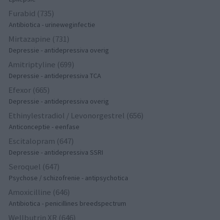
Furabid (735)
Antibiotica - urineweginfectie
Mirtazapine (731)
Depressie - antidepressiva overig
Amitriptyline (699)
Depressie - antidepressiva TCA
Efexor (665)
Depressie - antidepressiva overig
Ethinylestradiol / Levonorgestrel (656)
Anticonceptie - eenfase
Escitalopram (647)
Depressie - antidepressiva SSRI
Seroquel (647)
Psychose / schizofrenie - antipsychotica
Amoxicilline (646)
Antibiotica - penicillines breedspectrum
Wellbutrin XR (646)