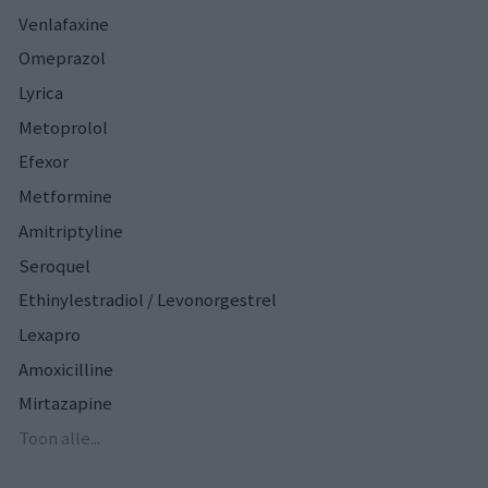
Venlafaxine
Omeprazol
Lyrica
Metoprolol
Efexor
Metformine
Amitriptyline
Seroquel
Ethinylestradiol / Levonorgestrel
Lexapro
Amoxicilline
Mirtazapine
Toon alle...