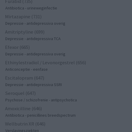
Furabid (735)
Antibiotica - urineweginfectie
Mirtazapine (731)
Depressie - antidepressiva overig
Amitriptyline (699)
Depressie - antidepressiva TCA
Efexor (665)
Depressie - antidepressiva overig
Ethinylestradiol / Levonorgestrel (656)
Anticonceptie - eenfase
Escitalopram (647)
Depressie - antidepressiva SSRI
Seroquel (647)
Psychose / schizofrenie - antipsychotica
Amoxicilline (646)
Antibiotica - penicillines breedspectrum
Wellbutrin XR (646)
Verslavingsziekten