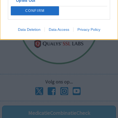
Opted Out
CONFIRM
Data Deletion
Data Access
Privacy Policy
Volg ons op...
MedicatieCombinatieCheck