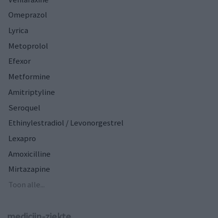
Omeprazol
Lyrica
Metoprolol
Efexor
Metformine
Amitriptyline
Seroquel
Ethinylestradiol / Levonorgestrel
Lexapro
Amoxicilline
Mirtazapine
Toon alle...
medicijn-ziekte