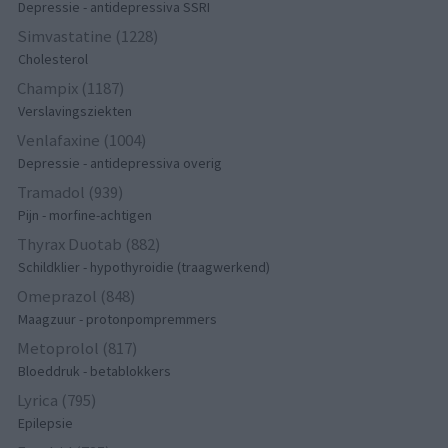
Depressie - antidepressiva SSRI
Simvastatine (1228)
Cholesterol
Champix (1187)
Verslavingsziekten
Venlafaxine (1004)
Depressie - antidepressiva overig
Tramadol (939)
Pijn - morfine-achtigen
Thyrax Duotab (882)
Schildklier - hypothyroidie (traagwerkend)
Omeprazol (848)
Maagzuur - protonpompremmers
Metoprolol (817)
Bloeddruk - betablokkers
Lyrica (795)
Epilepsie