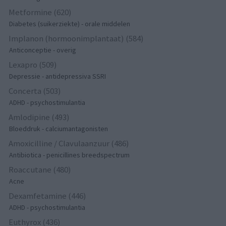
Metformine (620)
Diabetes (suikerziekte) - orale middelen
Implanon (hormoonimplantaat) (584)
Anticonceptie - overig
Lexapro (509)
Depressie - antidepressiva SSRI
Concerta (503)
ADHD - psychostimulantia
Amlodipine (493)
Bloeddruk - calciumantagonisten
Amoxicilline / Clavulaanzuur (486)
Antibiotica - penicillines breedspectrum
Roaccutane (480)
Acne
Dexamfetamine (446)
ADHD - psychostimulantia
Euthyrox (436)