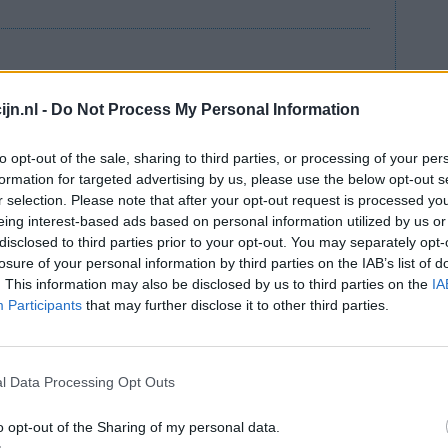
jn.nl -
Do Not Process My Personal Information
lees meer
ts staat
to opt-out of the sale, sharing to third parties, or processing of your per
formation for targeted advertising by us, please use the below opt-out s
r selection. Please note that after your opt-out request is processed y
eing interest-based ads based on personal information utilized by us or
onden
disclosed to third parties prior to your opt-out. You may separately opt-
losure of your personal information by third parties on the IAB’s list of
 concludeert de beroepsvereniging van
. This information may also be disclosed by us to third parties on the
IA
zoek van negentien merken paracetamol. Geen
Participants
that may further disclose it to other third parties.
erverwekkende stof PCA. De uitkomst van het
van een onderzoek dat NRC en tv-programma
lieten in een Belgisch laboratorium elf
l Data Processing Opt Outs
 Ook deze bleken niet vervuild.
bevestigt onze eerdere uitspraken over het veilig
o opt-out of the Sharing of my personal data.
nnen paracetamol gewoon blijven innemen.”