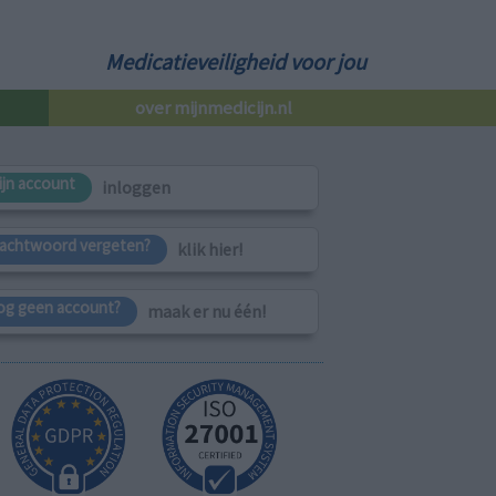
Medicatieveiligheid voor jou
over mijnmedicijn.nl
ijn account
inloggen
achtwoord vergeten?
klik hier!
og geen account?
maak er nu één!