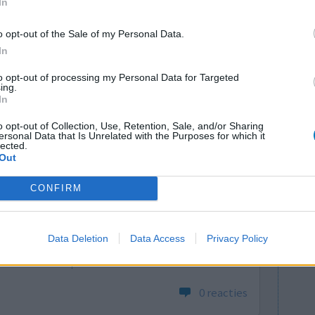
In
Link naar nieuwsbericht
o opt-out of the Sale of my Personal Data.
In
lacht
leeftijd
algehele tevredenheid
to opt-out of processing my Personal Data for Targeted
ing.
In
4
5
6
7
o opt-out of Collection, Use, Retention, Sale, and/or Sharing
ersonal Data that Is Unrelated with the Purposes for which it
lected.
Out
CONFIRM
Effectiviteit
Data Deletion
Data Access
Privacy Policy
Hoeveelheid bijwerkingen
0 reacties