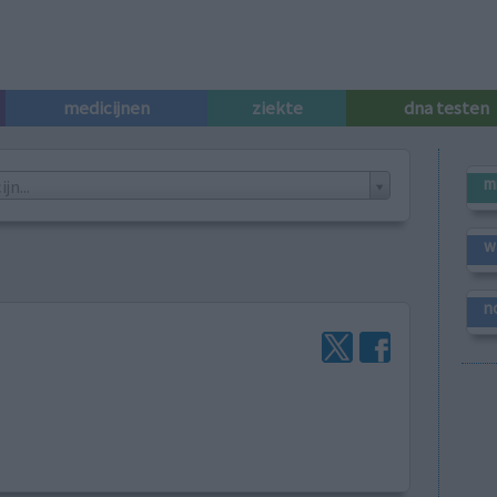
medicijnen
ziekte
dna testen
m
n...
w
n