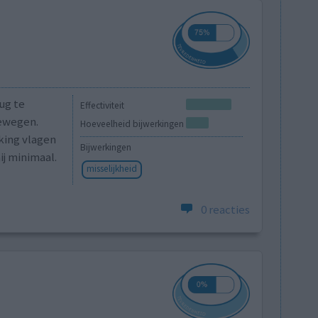
ug te
Effectiviteit
ewegen.
Hoeveelheid bijwerkingen
king vlagen
Bijwerkingen
ij minimaal.
misselijkheid
0 reacties