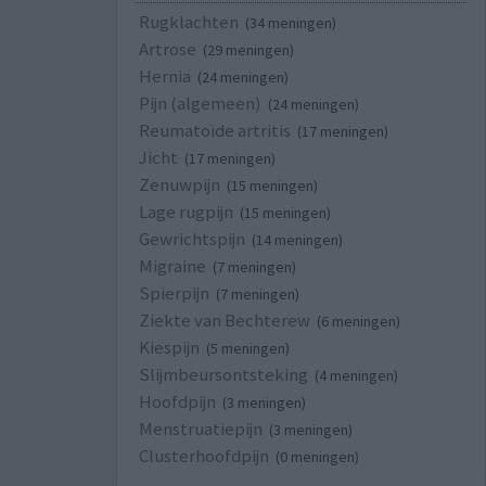
Rugklachten
(34 meningen)
Artrose
(29 meningen)
Hernia
(24 meningen)
Pijn (algemeen)
(24 meningen)
Reumatoïde artritis
(17 meningen)
Jicht
(17 meningen)
Zenuwpijn
(15 meningen)
Lage rugpijn
(15 meningen)
Gewrichtspijn
(14 meningen)
Migraine
(7 meningen)
Spierpijn
(7 meningen)
Ziekte van Bechterew
(6 meningen)
Kiespijn
(5 meningen)
Slijmbeursontsteking
(4 meningen)
Hoofdpijn
(3 meningen)
Menstruatiepijn
(3 meningen)
Clusterhoofdpijn
(0 meningen)