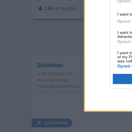
Opted 
CBG
(27-08-2020)
I want t
Opted 
Sorteer op
ges
I want 
Advertis
Opted 
1
2
3
I want t
of my P
was col
Diclofenac
Opted 
22-05-2026 | Man | 59
diclofenac (50mg)
Polymyalgia rheumatica
geef mening