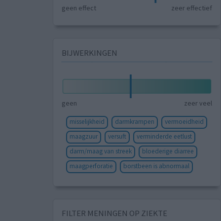
geen effect
zeer effectief
BIJWERKINGEN
geen
zeer veel
misselijkheid
darmkrampen
vermoeidheid
maagzuur
versuft
verminderde eetlust
darm/maag van streek
bloederige diarree
maagperforatie
borstbeen is abnormaal
FILTER MENINGEN OP ZIEKTE