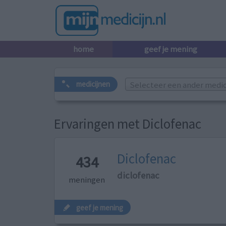
home
geef je mening
Selecteer een ander medicij
medicijnen
Ervaringen met Diclofenac
Diclofenac
434
diclofenac
meningen
geef je mening