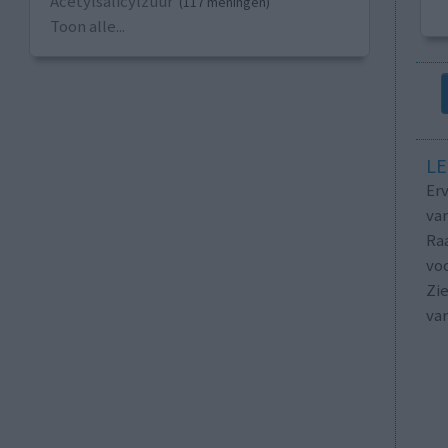
Acetylsalicylzuur
(117 meningen)
Toon alle...
LE
Erv
van
Raa
voo
Zie
va