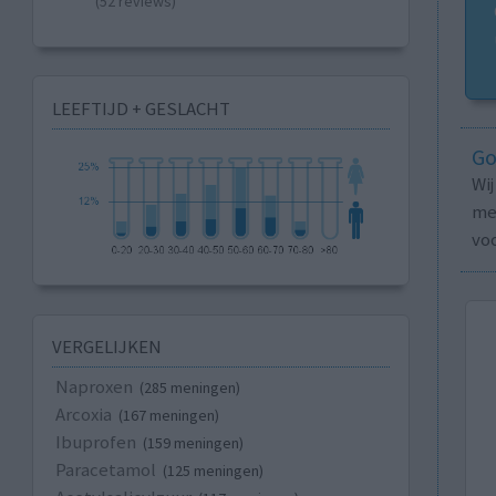
(52 reviews)
LEEFTIJD + GESLACHT
Go
Wi
med
vo
VERGELIJKEN
Naproxen
(285 meningen)
Arcoxia
(167 meningen)
Ibuprofen
(159 meningen)
Paracetamol
(125 meningen)