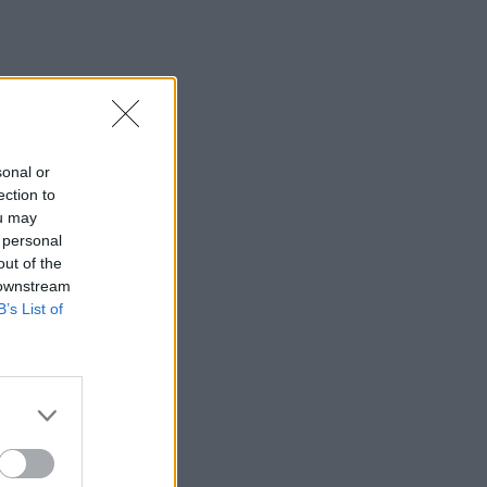
sonal or
ection to
ou may
 personal
out of the
 downstream
B’s List of