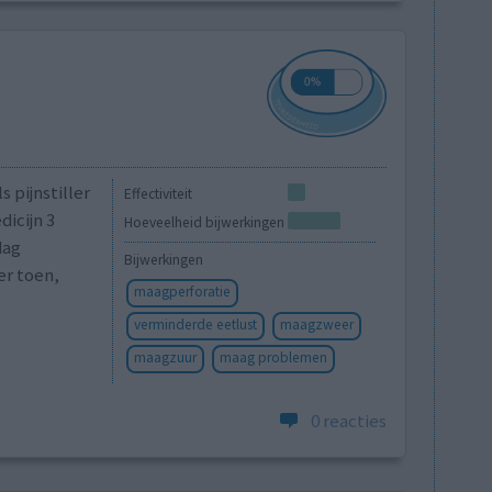
 pijnstiller
Effectiviteit
dicijn 3
Hoeveelheid bijwerkingen
dag
Bijwerkingen
er toen,
maagperforatie
verminderde eetlust
maagzweer
maagzuur
maag problemen
0 reacties