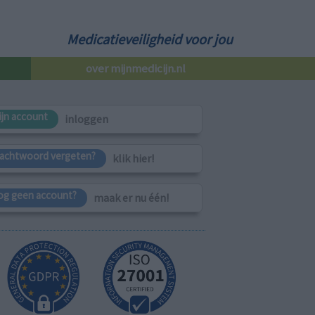
Medicatieveiligheid voor jou
over mijnmedicijn.nl
ijn account
inloggen
achtwoord vergeten?
klik hier!
og geen account?
maak er nu één!