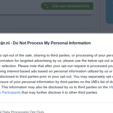
Link naar nieuwsbericht
Go
Wi
Anticonceptie - overig
jn.nl -
Do Not Process My Personal Information
med
Depressie - antidepressiva SSRI
vo
to opt-out of the sale, sharing to third parties, or processing of your per
Depressie - antidepressiva SSRI
formation for targeted advertising by us, please use the below opt-out s
r selection. Please note that after your opt-out request is processed y
Depressie - antidepressiva SSRI
eing interest-based ads based on personal information utilized by us or
Cholesterol
disclosed to third parties prior to your opt-out. You may separately opt-
losure of your personal information by third parties on the IAB’s list of
Verslavingsziekten
. This information may also be disclosed by us to third parties on the
IA
Depressie - antidepressiva overig
Participants
that may further disclose it to other third parties.
Pijn - morfine-achtigen
Schildklier - hypothyroidie (traagwerkend)
l Data Processing Opt Outs