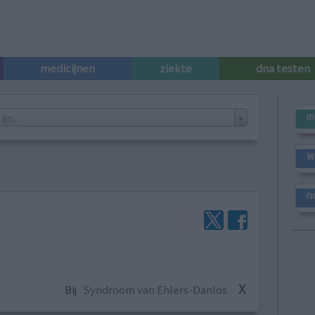
medicijnen
ziekte
dna testen
m
n...
w
n
X
Bij
Syndroom van Ehlers-Danlos