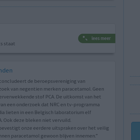
lees meer
ts staat
onden
 concludeert de beroepsvereniging van
zoek van negentien merken paracetamol. Geen
erverwekkende stof PCA. De uitkomst van het
van een onderzoek dat NRC en tv-programma
lieten in een Belgisch laboratorium elf
 Ook deze bleken niet vervuild.
bevestigt onze eerdere uitspraken over het veilig
nnen paracetamol gewoon blijven innemen.”