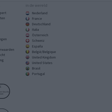
n
in de wereld
pert
Nederland
sten
France
Deutschland
Italia
Österreich
ingen
Schweiz
España
rwaarden
België/Belgique
echt
United Kingdom
ing
United States
Brasil
Portugal