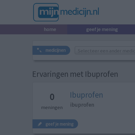
home
geef je mening
Selecteer een ander medicij
medicijnen
Ervaringen met Ibuprofen
Ibuprofen
0
ibuprofen
meningen
geef je mening