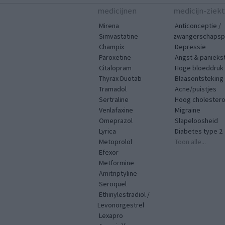
medicijnen
medicijn-ziek
Mirena
Anticonceptie /
Simvastatine
zwangerschapspr
Champix
Depressie
Paroxetine
Angst & panieks
Citalopram
Hoge bloeddruk
Thyrax Duotab
Blaasontsteking
Tramadol
Acne/puistjes
Sertraline
Hoog cholestero
Venlafaxine
Migraine
Omeprazol
Slapeloosheid
Lyrica
Diabetes type 2
Metoprolol
Toon alle...
Efexor
Metformine
Amitriptyline
Seroquel
Ethinylestradiol /
Levonorgestrel
Lexapro