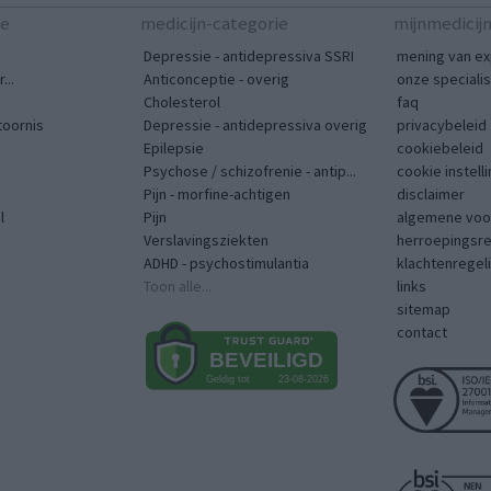
te
medicijn-categorie
mijnmedicij
Depressie - antidepressiva SSRI
mening van ex
...
Anticonceptie - overig
onze speciali
Cholesterol
faq
toornis
Depressie - antidepressiva overig
privacybeleid
Epilepsie
cookiebeleid
Psychose / schizofrenie - antip...
cookie instell
Pijn - morfine-achtigen
disclaimer
l
Pijn
algemene voo
Verslavingsziekten
herroepingsr
ADHD - psychostimulantia
klachtenregel
Toon alle...
links
sitemap
contact