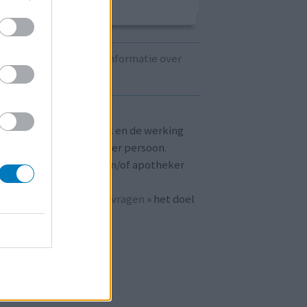
Kijk hier voor informatie over
zwangerschap.
T OP!
aringen zijn persoonlijk en de werking
 medicijnen verschilt per persoon.
dpleeg altijd uw arts en/of apotheker
r passend advies.
 ook bij «
veelgestelde vragen
» het doel
n
mijnmedicijn.nl
.