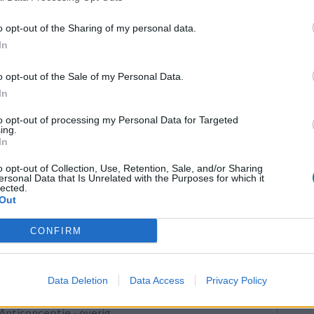
Maagzuur - protonpompremmers
o opt-out of the Sharing of my personal data.
Bloeddruk - betablokkers
In
Epilepsie
o opt-out of the Sale of my Personal Data.
Antibiotica - urineweginfectie
In
Depressie - antidepressiva overig
LE
to opt-out of processing my Personal Data for Targeted
Depressie - antidepressiva TCA
ing.
Erv
In
van
Depressie - antidepressiva overig
Raa
o opt-out of Collection, Use, Retention, Sale, and/or Sharing
Anticonceptie - eenfase
ersonal Data that Is Unrelated with the Purposes for which it
voo
lected.
Depressie - antidepressiva SSRI
Out
Zie
Psychose / schizofrenie - antipsychotica
va
CONFIRM
Antibiotica - penicillines breedspectrum
Verslavingsziekten
Data Deletion
Data Access
Privacy Policy
Diabetes (suikerziekte) - orale middelen
Anticonceptie - overig