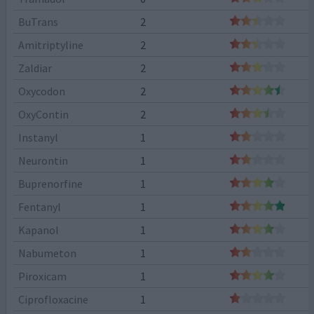
BuTrans
2
Amitriptyline
2
Zaldiar
2
Oxycodon
2
OxyContin
2
Instanyl
1
Neurontin
1
Buprenorfine
1
Fentanyl
1
Kapanol
1
Nabumeton
1
Piroxicam
1
Ciprofloxacine
1