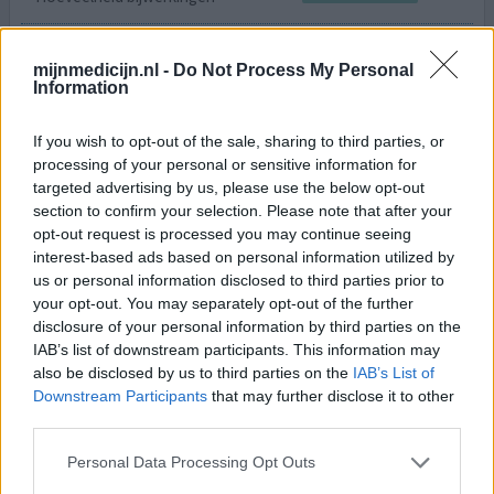
Ernstige vermoeidheid, duizeligheid,obstipatie
mijnmedicijn.nl -
Do Not Process My Personal
Information
geef mening
If you wish to opt-out of the sale, sharing to third parties, or
processing of your personal or sensitive information for
Buprenorfine
targeted advertising by us, please use the below opt-out
05-07-2016 | Vrouw | 53
section to confirm your selection. Please note that after your
buprenorfine
opt-out request is processed you may continue seeing
Syndroom van Ehlers-Danlos
interest-based ads based on personal information utilized by
us or personal information disclosed to third parties prior to
Effectiviteit
your opt-out. You may separately opt-out of the further
Hoeveelheid bijwerkingen
disclosure of your personal information by third parties on the
IAB’s list of downstream participants. This information may
also be disclosed by us to third parties on the
IAB’s List of
Overmatig zweten en opvliegers
Downstream Participants
that may further disclose it to other
third parties.
geef mening
Personal Data Processing Opt Outs