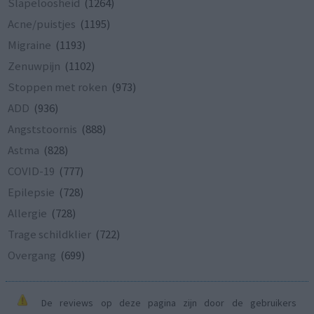
Slapeloosheid
(1264)
Acne/puistjes
(1195)
Migraine
(1193)
Zenuwpijn
(1102)
Stoppen met roken
(973)
ADD
(936)
Angststoornis
(888)
Astma
(828)
COVID-19
(777)
Epilepsie
(728)
Allergie
(728)
Trage schildklier
(722)
Overgang
(699)
De reviews op deze pagina zijn door de gebruikers