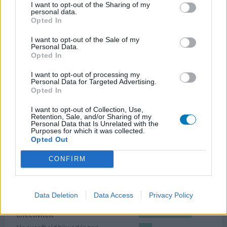
I want to opt-out of the Sharing of my
Pantoprazol
personal data.
Opted In
03-11-2015 | Vrouw | 45
pantoprazol
I want to opt-out of the Sale of my
Syndroom van Ehlers-Danlos
Personal Data.
Opted In
Effectiviteit
I want to opt-out of processing my
Hoeveelheid bijwerkingen
Personal Data for Targeted Advertising.
Opted In
I want to opt-out of Collection, Use,
Retention, Sale, and/or Sharing of my
geef mening
Personal Data that Is Unrelated with the
Purposes for which it was collected.
Opted Out
Zaldiar
CONFIRM
31-08-2015 | Vrouw | 52
paracetamol / tramadol
Syndroom van Ehlers-Danlos
Data Deletion
Data Access
Privacy Policy
Effectiviteit