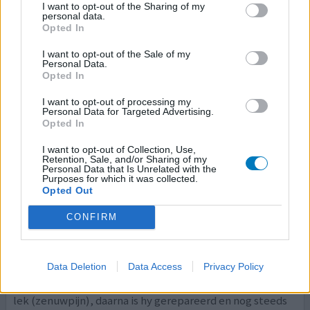
koorts niet mee onder controle. Toen kreeg ik ibrufen
I want to opt-out of the Sharing of my
600 mg bruis van de huisarts voorgeschreven met een
personal data.
Opted In
maag beschermer. Half uurtje naar inname is de pijn
[lees
meer...]
I want to opt-out of the Sale of my
Personal Data.
Opted In
0 reacties
geef mening
I want to opt-out of processing my
Personal Data for Targeted Advertising.
Opted In
Ibuprofen
I want to opt-out of Collection, Use,
24-04-2021 | Vrouw | 34
Retention, Sale, and/or Sharing of my
ibuprofen (600mg)
Personal Data that Is Unrelated with the
Kiespijn
Purposes for which it was collected.
Opted Out
Effectiviteit
CONFIRM
Hoeveelheid bijwerkingen
Hielp tegen kiespijn, echt super. Nam af, waarna ik naar 3
Data Deletion
Data Access
Privacy Policy
dagen stopte met ibuprofen. Daarna kwam de kiespijn
toch weer terug 4 dagen later. Kies had vulling, die was
lek (zenuwpijn), daarna is hy gerepareerd en nog steeds