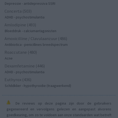
Depressie - antidepressiva SSRI
Concerta (503)
ADHD - psychostimulantia
Amlodipine (493)
Bloeddruk - calciumantagonisten
Amoxicilline / Clavulaanzuur (486)
Antibiotica - penicillines breedspectrum
Roaccutane (480)
Acne
Dexamfetamine (446)
ADHD - psychostimulantia
Euthyrox (436)
Schildklier - hypothyroidie (traagwerkend)
De reviews op deze pagina zijn door de gebruikers
gegenereerd en vervolgens gelezen en aangepast alvorens
goedkeuring, om zo te voldoen aan onze standaarden wat betreft