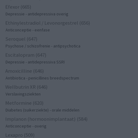
Efexor (665)
Depressie - antidepressiva overig
Ethinylestradiol / Levonorgestrel (656)
Anticonceptie - eenfase
Seroquel (647)
Psychose / schizofrenie - antipsychotica
Escitalopram (647)
Depressie - antidepressiva SSRI
Amoxicilline (646)
Antibiotica - penicillines breedspectrum
Wellbutrin XR (646)
Verslavingsziekten
Metformine (620)
Diabetes (suikerziekte) - orale middelen
Implanon (hormoonimplantaat) (584)
Anticonceptie - overig
Lexapro (509)