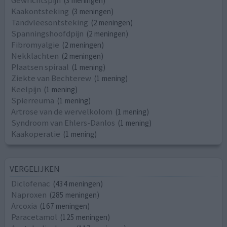
(3 meningen)
Kaakontsteking
(3 meningen)
Tandvleesontsteking
(2 meningen)
Spanningshoofdpijn
(2 meningen)
Fibromyalgie
(2 meningen)
Nekklachten
(2 meningen)
Plaatsen spiraal
(1 mening)
Ziekte van Bechterew
(1 mening)
Keelpijn
(1 mening)
Spierreuma
(1 mening)
Artrose van de wervelkolom
(1 mening)
Syndroom van Ehlers-Danlos
(1 mening)
Kaakoperatie
(1 mening)
VERGELIJKEN
Diclofenac
(434 meningen)
Naproxen
(285 meningen)
Arcoxia
(167 meningen)
Paracetamol
(125 meningen)