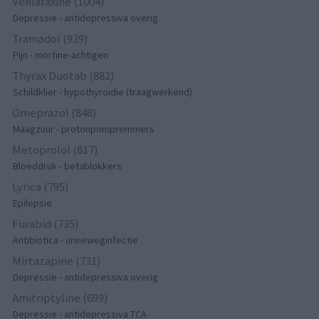
Venlafaxine (1004)
Depressie - antidepressiva overig
Tramadol (939)
Pijn - morfine-achtigen
Thyrax Duotab (882)
Schildklier - hypothyroidie (traagwerkend)
Omeprazol (848)
Maagzuur - protonpompremmers
Metoprolol (817)
Bloeddruk - betablokkers
Lyrica (795)
Epilepsie
Furabid (735)
Antibiotica - urineweginfectie
Mirtazapine (731)
Depressie - antidepressiva overig
Amitriptyline (699)
Depressie - antidepressiva TCA