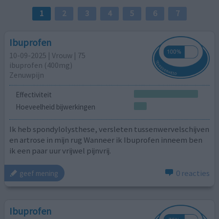
1
2
3
4
5
6
7
Ibuprofen
10-09-2025 | Vrouw | 75
ibuprofen (400mg)
Zenuwpijn
Effectiviteit
Hoeveelheid bijwerkingen
Ik heb spondylolysthese, versleten tussenwervelschijven
en artrose in mijn rug Wanneer ik Ibuprofen inneem ben
ik een paar uur vrijwel pijnvrij.
0 reacties
geef mening
Ibuprofen