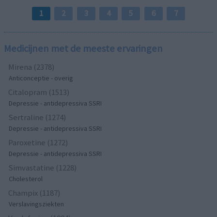
1
2
3
4
5
6
7
Medicijnen met de meeste ervaringen
Mirena (2378)
Anticonceptie - overig
Citalopram (1513)
Depressie - antidepressiva SSRI
Sertraline (1274)
Depressie - antidepressiva SSRI
Paroxetine (1272)
Depressie - antidepressiva SSRI
Simvastatine (1228)
Cholesterol
Champix (1187)
Verslavingsziekten