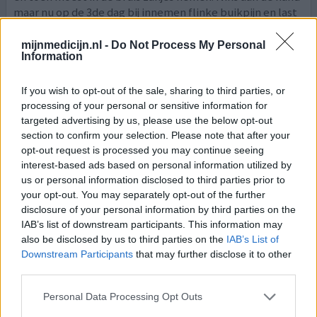
maar nu op de 3de dag bij innemen flinke buikpijn en last
van de maag. Zeker op vroege ochtend is het niet fijn
spul.
mijnmedicijn.nl -
Do Not Process My Personal
Information
0 reacties
geef mening
If you wish to opt-out of the sale, sharing to third parties, or
processing of your personal or sensitive information for
targeted advertising by us, please use the below opt-out
Ibuprofen
section to confirm your selection. Please note that after your
04-09-2021 | Vrouw | 27
opt-out request is processed you may continue seeing
ibuprofen (600mg)
interest-based ads based on personal information utilized by
Keelontsteking
us or personal information disclosed to third parties prior to
your opt-out. You may separately opt-out of the further
Effectiviteit
disclosure of your personal information by third parties on the
Hoeveelheid bijwerkingen
IAB’s list of downstream participants. This information may
also be disclosed by us to third parties on the
IAB’s List of
Downstream Participants
that may further disclose it to other
Ik kreeg een keel ontsteking met daarbij hordende,
third parties.
hoofdpijn en oorpijnen. Hoge koorts en amper te kunnen
slikken. Eerste 2 dagen met 4 maal daags 2 paracetamol
Personal Data Processing Opt Outs
500mg geprobeerd. Werkte bij mij niet, en kreeg me