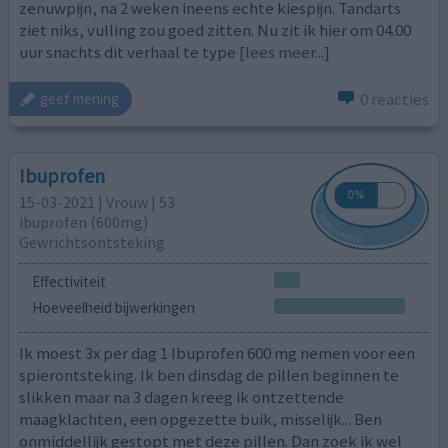
zenuwpijn, na 2 weken ineens echte kiespijn. Tandarts
ziet niks, vulling zou goed zitten. Nu zit ik hier om 04.00
uur snachts dit verhaal te type
[lees meer...]
0 reacties
geef mening
Ibuprofen
15-03-2021 | Vrouw | 53
ibuprofen (600mg)
Gewrichtsontsteking
Effectiviteit
Hoeveelheid bijwerkingen
Ik moest 3x per dag 1 Ibuprofen 600 mg nemen voor een
spierontsteking. Ik ben dinsdag de pillen beginnen te
slikken maar na 3 dagen kreeg ik ontzettende
maagklachten, een opgezette buik, misselijk... Ben
onmiddellijk gestopt met deze pillen. Dan zoek ik wel