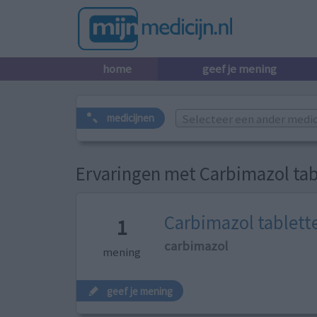
home
geef je mening
Selecteer een ander medicij
medicijnen
Ervaringen met Carbimazol tab
Carbimazol tablett
1
carbimazol
mening
geef je mening