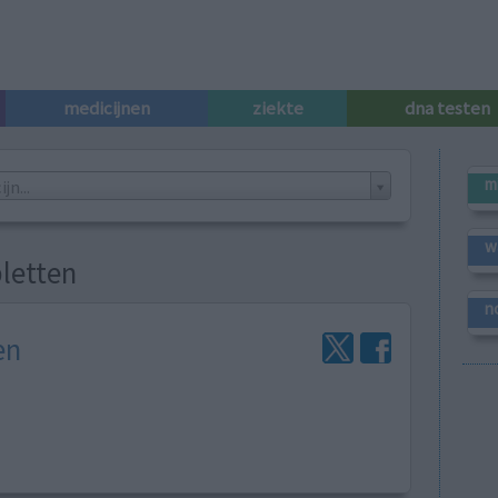
medicijnen
ziekte
dna testen
m
n...
w
letten
n
en