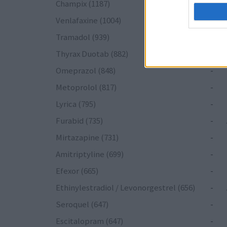
Champix (1187)
-
Venlafaxine (1004)
-
Tramadol (939)
-
Thyrax Duotab (882)
-
Omeprazol (848)
-
Metoprolol (817)
-
Lyrica (795)
-
Furabid (735)
-
Mirtazapine (731)
-
Amitriptyline (699)
-
Efexor (665)
-
Ethinylestradiol / Levonorgestrel (656)
-
Seroquel (647)
-
Escitalopram (647)
-