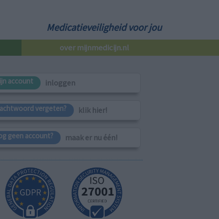
Medicatieveiligheid voor jou
over mijnmedicijn.nl
ijn account
inloggen
achtwoord vergeten?
klik hier!
og geen account?
maak er nu één!