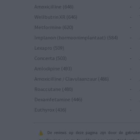
Amoxicilline (646)
-
Wellbutrin XR (646)
-
Metformine (620)
-
Implanon (hormoonimplantaat) (584)
-
Lexapro (509)
-
Concerta (503)
-
Amlodipine (493)
-
Amoxicilline / Clavulaanzuur (486)
-
Roaccutane (480)
-
Dexamfetamine (446)
-
Euthyrox (436)
-
De reviews op deze pagina zijn door de gebruiker