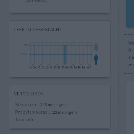
(52 reviews)
LEEFTIJD + GESLACHT
Go
Wi
med
vo
VERGELIJKEN
Strumazol
(115 meningen)
Propylthiouracil
(22 meningen)
Toon alle...