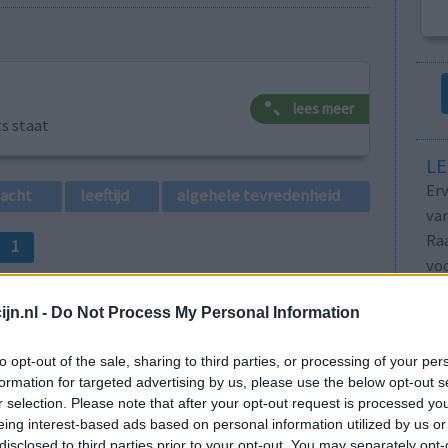
lees meer
ts staat
LE
Erv
lacht
leeftijd
algehele tevredenheid
van
Raa
1
voo
Zie
va
jn.nl -
Do Not Process My Personal Information
to opt-out of the sale, sharing to third parties, or processing of your per
formation for targeted advertising by us, please use the below opt-out s
r selection. Please note that after your opt-out request is processed y
eing interest-based ads based on personal information utilized by us or
arden naar
Effectiviteit
disclosed to third parties prior to your opt-out. You may separately opt-