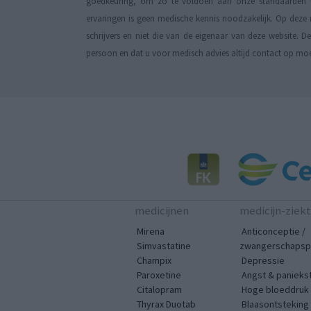
goedkeuring, om zo te voldoen aan onze standaarden wa
ervaringen is geen medische kennis noodzakelijk. Op deze 
schrijvers en niet die van de eigenaar van deze website. 
persoon en dat u voor medisch advies altijd contact op mo
medicijnen
medicijn-ziek
Mirena
Anticonceptie /
Simvastatine
zwangerschapspr
Champix
Depressie
Paroxetine
Angst & panieks
Citalopram
Hoge bloeddruk
Thyrax Duotab
Blaasontsteking