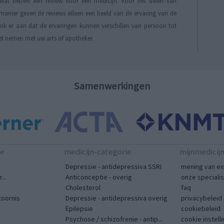
t betreft een review voor een medicijn. Voor het delen van
manier geven de reviews alleen een beeld van de ervaring van de
Denk er aan dat de ervaringen kunnen verschillen van persoon tot
et nemen met uw arts of apotheker.
Samenwerkingen
te
medicijn-categorie
mijnmedicij
Depressie - antidepressiva SSRI
mening van ex
...
Anticonceptie - overig
onze speciali
Cholesterol
faq
toornis
Depressie - antidepressiva overig
privacybeleid
Epilepsie
cookiebeleid
Psychose / schizofrenie - antip...
cookie instell