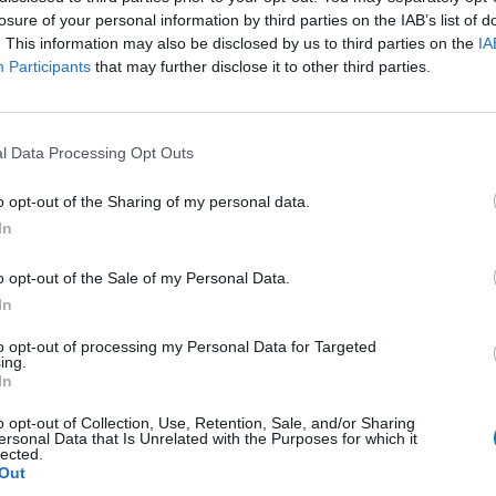
e depressie
Hoeveelheid bijwerkingen
losure of your personal information by third parties on the IAB’s list of
ermeld in de
. This information may also be disclosed by us to third parties on the
IA
goed mogelijk dat dit middel als een trigger
Participants
that may further disclose it to other third parties.
0 reacties
l Data Processing Opt Outs
o opt-out of the Sharing of my personal data.
1
In
o opt-out of the Sale of my Personal Data.
In
Anticonceptie - overig
to opt-out of processing my Personal Data for Targeted
Depressie - antidepressiva SSRI
ing.
In
Depressie - antidepressiva SSRI
o opt-out of Collection, Use, Retention, Sale, and/or Sharing
Depressie - antidepressiva SSRI
ersonal Data that Is Unrelated with the Purposes for which it
lected.
Cholesterol
Out