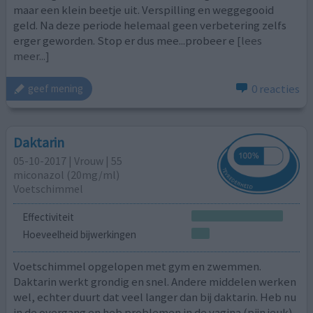
maar een klein beetje uit. Verspilling en weggegooid
geld. Na deze periode helemaal geen verbetering zelfs
erger geworden. Stop er dus mee...probeer e
[lees
meer...]
0 reacties
geef mening
Daktarin
05-10-2017 | Vrouw | 55
miconazol (20mg/ml)
Voetschimmel
Effectiviteit
Hoeveelheid bijwerkingen
Voetschimmel opgelopen met gym en zwemmen.
Daktarin werkt grondig en snel. Andere middelen werken
wel, echter duurt dat veel langer dan bij daktarin. Heb nu
in de overgang en heb problemen in de vagina (pijn jeuk)