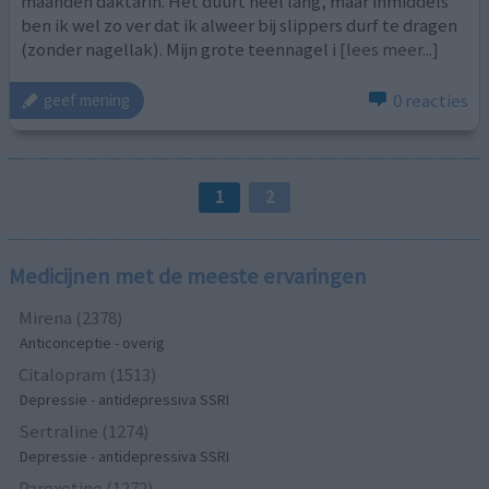
maanden daktarin. Het duurt heel lang, maar inmiddels
ben ik wel zo ver dat ik alweer bij slippers durf te dragen
(zonder nagellak). Mijn grote teennagel i
[lees meer...]
0 reacties
geef mening
1
2
Medicijnen met de meeste ervaringen
Mirena (2378)
Anticonceptie - overig
Citalopram (1513)
Depressie - antidepressiva SSRI
Sertraline (1274)
Depressie - antidepressiva SSRI
Paroxetine (1272)