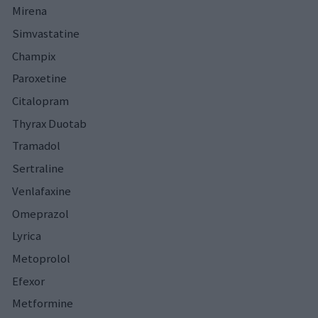
Mirena
Simvastatine
Champix
Paroxetine
Citalopram
Thyrax Duotab
Tramadol
Sertraline
Venlafaxine
Omeprazol
Lyrica
Metoprolol
Efexor
Metformine