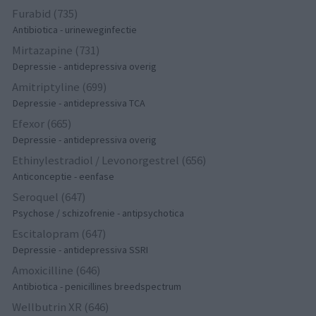
Furabid (735)
Antibiotica - urineweginfectie
Mirtazapine (731)
Depressie - antidepressiva overig
Amitriptyline (699)
Depressie - antidepressiva TCA
Efexor (665)
Depressie - antidepressiva overig
Ethinylestradiol / Levonorgestrel (656)
Anticonceptie - eenfase
Seroquel (647)
Psychose / schizofrenie - antipsychotica
Escitalopram (647)
Depressie - antidepressiva SSRI
Amoxicilline (646)
Antibiotica - penicillines breedspectrum
Wellbutrin XR (646)