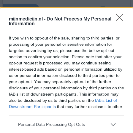
0 reacties
geef mening
mijnmedicijn.nl -
Do Not Process My Personal
Information
Daktarin
If you wish to opt-out of the sale, sharing to third parties, or
03-01-2017 | Man | 39
processing of your personal or sensitive information for
miconazol (20mg/ml)
targeted advertising by us, please use the below opt-out
Voetschimmel
section to confirm your selection. Please note that after your
Effectiviteit
opt-out request is processed you may continue seeing
interest-based ads based on personal information utilized by
Hoeveelheid bijwerkingen
us or personal information disclosed to third parties prior to
your opt-out. You may separately opt-out of the further
disclosure of your personal information by third parties on the
IAB’s list of downstream participants. This information may
0 reacties
geef mening
also be disclosed by us to third parties on the
IAB’s List of
Downstream Participants
that may further disclose it to other
third parties.
Daktarin
Personal Data Processing Opt Outs
10-07-2015 | Vrouw | 20