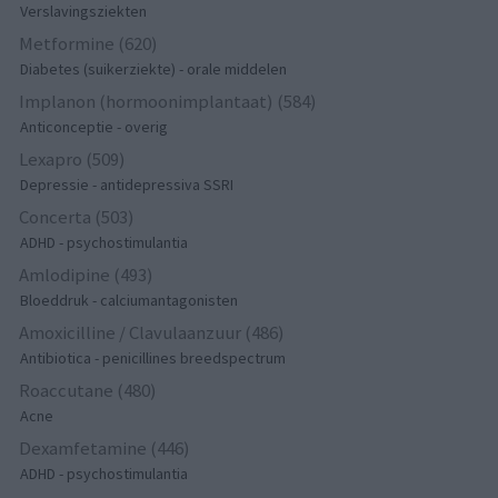
Verslavingsziekten
Metformine (620)
Diabetes (suikerziekte) - orale middelen
Implanon (hormoonimplantaat) (584)
Anticonceptie - overig
Lexapro (509)
Depressie - antidepressiva SSRI
Concerta (503)
ADHD - psychostimulantia
Amlodipine (493)
Bloeddruk - calciumantagonisten
Amoxicilline / Clavulaanzuur (486)
Antibiotica - penicillines breedspectrum
Roaccutane (480)
Acne
Dexamfetamine (446)
ADHD - psychostimulantia