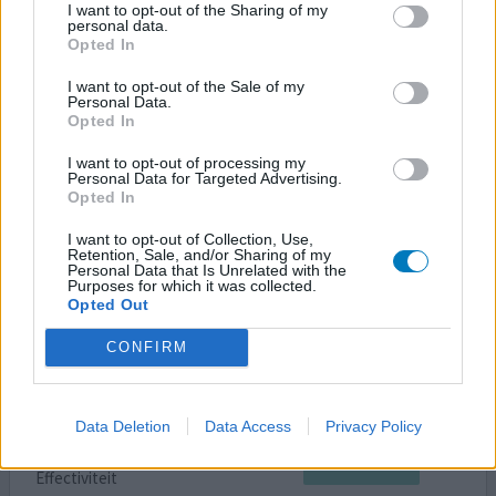
miconazol (20mg/ml)
I want to opt-out of the Sharing of my
personal data.
Vaginale schimmelinfectie
Opted In
Effectiviteit
I want to opt-out of the Sale of my
Hoeveelheid bijwerkingen
Personal Data.
Opted In
Als ik weer nachten lang wakker lig van de jeuk smeer ik
I want to opt-out of processing my
een tampon in met Daktarin en breng deze in en smeer ik
Personal Data for Targeted Advertising.
mijn vagina in met de creme. Meteen heb ik geen last
Opted In
meer van jeuk! Na een paar dagen ben ik er vanaf.
I want to opt-out of Collection, Use,
Retention, Sale, and/or Sharing of my
Personal Data that Is Unrelated with the
0 reacties
geef mening
Purposes for which it was collected.
Opted Out
CONFIRM
Daktarin
06-04-2015 | Man | 61
miconazol (20mg/ml)
Data Deletion
Data Access
Privacy Policy
Voetschimmel
Effectiviteit