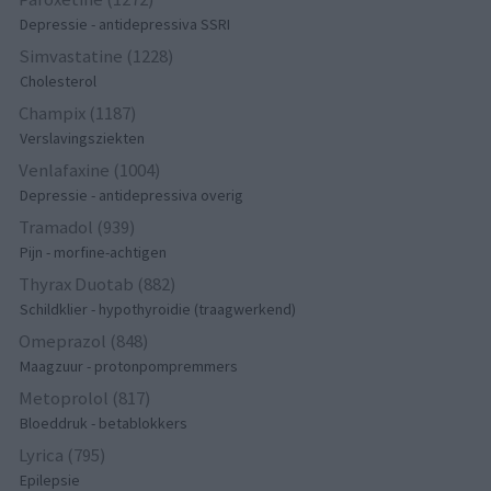
Depressie - antidepressiva SSRI
Simvastatine (1228)
Cholesterol
Champix (1187)
Verslavingsziekten
Venlafaxine (1004)
Depressie - antidepressiva overig
Tramadol (939)
Pijn - morfine-achtigen
Thyrax Duotab (882)
Schildklier - hypothyroidie (traagwerkend)
Omeprazol (848)
Maagzuur - protonpompremmers
Metoprolol (817)
Bloeddruk - betablokkers
Lyrica (795)
Epilepsie