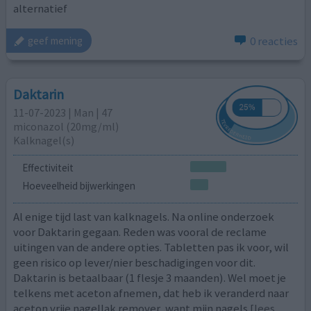
alternatief
0 reacties
geef mening
Daktarin
11-07-2023 | Man | 47
miconazol (20mg/ml)
Kalknagel(s)
Effectiviteit
Hoeveelheid bijwerkingen
Al enige tijd last van kalknagels. Na online onderzoek
voor Daktarin gegaan. Reden was vooral de reclame
uitingen van de andere opties. Tabletten pas ik voor, wil
geen risico op lever/nier beschadigingen voor dit.
Daktarin is betaalbaar (1 flesje 3 maanden). Wel moet je
telkens met aceton afnemen, dat heb ik veranderd naar
aceton vrije nagellak remover, want mijn nagels
[lees