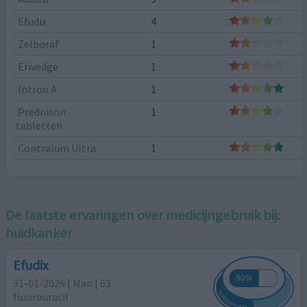
Efudix
4
Zelboraf
1
Erivedge
1
Intron A
1
Prednison
1
tabletten
Contralum Ultra
1
De laatste ervaringen over medicijngebruik bij:
huidkanker
Efudix
31-01-2026 | Man | 63
fluorouracil