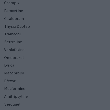
Champix
Paroxetine
Citalopram
Thyrax Duotab
Tramadol
Sertraline
Venlafaxine
Omeprazol
Lyrica
Metoprolol
Efexor
Metformine
Amitriptyline
Seroquel