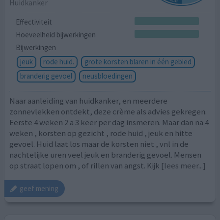
Huidkanker
Effectiviteit
Hoeveelheid bijwerkingen
Bijwerkingen
jeuk
rode huid.
grote korsten blaren in één gebied
branderig gevoel
neusbloedingen
Naar aanleiding van huidkanker, en meerdere
zonnevlekken ontdekt, deze crème als advies gekregen.
Eerste 4 weken 2 a 3 keer per dag insmeren. Maar dan na 4
weken , korsten op gezicht , rode huid , jeuk en hitte
gevoel. Huid laat los maar de korsten niet , vnl in de
nachtelijke uren veel jeuk en branderig gevoel. Mensen
op straat lopen om , of rillen van angst. Kijk
[lees meer...]
geef mening