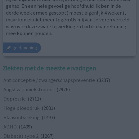
gehad. En een hele gevoelige hoofdhuid. Ik ben in de
derde week ermee gestopt( moest eigenlijk 4 weken),
maar kon er niet meer tegen.Als mij van te voren verteld
was over deze zware bijwerkingen had ik daar rekening
mee kunnen houden.
geef mening
Ziekten met de meeste ervaringen
Anticonceptie / zwangerschapspreventie
(3237)
Angst & paniekstoornis
(2976)
Depressie
(2711)
Hoge bloeddruk
(2081)
Blaasontsteking
(1497)
ADHD
(1409)
Diabetes type 2
(1287)