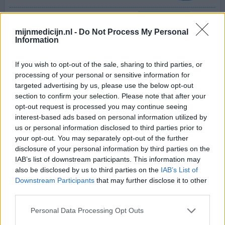
Effectiviteit
Hoeveelheid bijwerkingen
mijnmedicijn.nl -
Do Not Process My Personal
Information
alle bijwerkingen die je kunt hebben, heb ik, grotere
plek geworden die hevig ontstoken is met etter,
If you wish to opt-out of the sale, sharing to third parties, or
spierpijnen,hevige vermoeidheid, emotioneel,..
processing of your personal or sensitive information for
targeted advertising by us, please use the below opt-out
section to confirm your selection. Please note that after your
geef mening
opt-out request is processed you may continue seeing
interest-based ads based on personal information utilized by
us or personal information disclosed to third parties prior to
Aldara
your opt-out. You may separately opt-out of the further
25-05-2015 | Vrouw | 48
disclosure of your personal information by third parties on the
imiquimod
IAB’s list of downstream participants. This information may
Huidkanker
also be disclosed by us to third parties on the
IAB’s List of
Downstream Participants
that may further disclose it to other
Effectiviteit
third parties.
Hoeveelheid bijwerkingen
Personal Data Processing Opt Outs