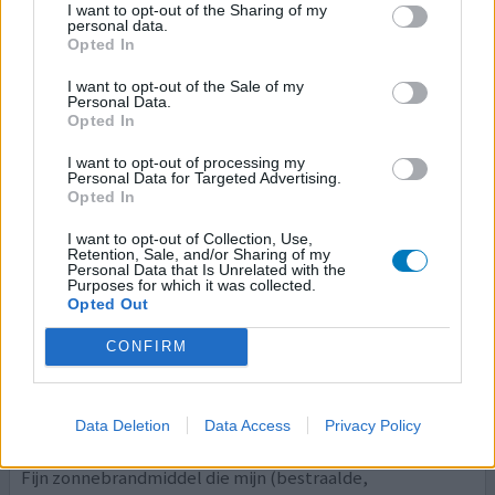
Ik denk dat ik alle bijwerkingen heb gehad die in de
I want to opt-out of the Sharing of my
bijschrijving stonden en iedere keer als ik verontrustend
personal data.
Opted In
het zkh belde kreeg ik te horen dat het normaal was. Ik
had deze carcinoom op mijn borst boven de borsten... Het
I want to opt-out of the Sale of my
plekje was heel klein maar uiteindelijk was de plek mega
Personal Data.
groot. Zoveel korsten en er kwam zelfs pus uit! Ik raakte
Opted In
emotioneel ook helemaal in de war en
[lees meer...]
I want to opt-out of processing my
Personal Data for Targeted Advertising.
geef mening
Opted In
I want to opt-out of Collection, Use,
Retention, Sale, and/or Sharing of my
Personal Data that Is Unrelated with the
Contralum Ultra
Purposes for which it was collected.
Opted Out
29-04-2015 | Vrouw | 55
avobenzon/kamfer/novantisol
CONFIRM
Huidkanker
Effectiviteit
Data Deletion
Data Access
Privacy Policy
Hoeveelheid bijwerkingen
Fijn zonnebrandmiddel die mijn (bestraalde,