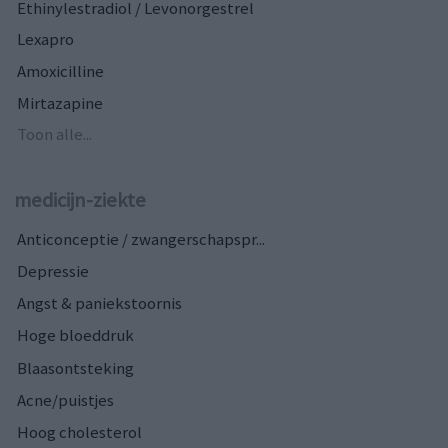
Ethinylestradiol / Levonorgestrel
Lexapro
Amoxicilline
Mirtazapine
Toon alle...
medicijn-ziekte
Anticonceptie / zwangerschapspr...
Depressie
Angst & paniekstoornis
Hoge bloeddruk
Blaasontsteking
Acne/puistjes
Hoog cholesterol