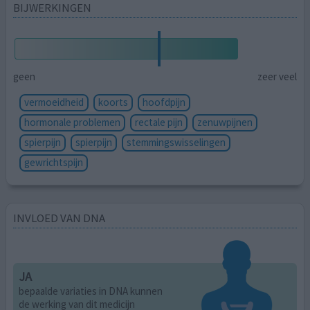
BIJWERKINGEN
geen
zeer veel
vermoeidheid
koorts
hoofdpijn
hormonale problemen
rectale pijn
zenuwpijnen
spierpijn
spierpijn
stemmingswisselingen
gewrichtspijn
INVLOED VAN DNA
JA
bepaalde variaties in DNA kunnen
de werking van dit medicijn