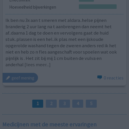
Hoeveelheid bijwerkingen
Ik ben nu 3x aan t smeren met aldara..helse pijnen
branderig 2 uur lang na t aanbrengen dan neemt het
af..daarna 1 dag te doen en vervolgens gaat de huid
stuk..plassen is een hel..ik plas met een ijskoude
opgerolde washand tegen de zweren anders red ik het
niet en heb zo n fles aangeschaft voor spoelen wat ook
pijnlijk is . Het zit bij mij 1 cm buiten de vulva en
anderhal
[lees meer...]
0 reacties
geef mening
1
2
3
4
5
Medicijnen met de meeste ervaringen