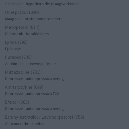
Schildklier - hypothyroidie (traagwerkend)
Omeprazol (848)
Maagzuur - protonpompremmers
Metoprolol (817)
Bloeddruk - betablokkers
Lyrica (795)
Epilepsie
Furabid (735)
Antibiotica - urineweginfectie
Mirtazapine (731)
Depressie - antidepressiva overig
Amitriptyline (699)
Depressie - antidepressiva TCA
Efexor (665)
Depressie - antidepressiva overig
Ethinylestradiol / Levonorgestrel (656)
Anticonceptie - eenfase