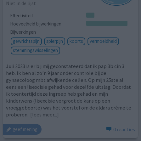
Niet in de lijst
Effectiviteit
Hoeveelheid bijwerkingen
Bijwerkingen
gewrichtspijn
spierpijn
koorts
vermoeidheid
stemmingswisselingen
Juli 2023 is er bij mij geconstateerd dat ik pap 3b cin 3
heb. Ik ben al zo’n 9 jaar onder controle bij de
gynaecoloog mbt afwijkende cellen. Op mijn 25ste al
eens een lisexcisie gehad voor dezelfde uitslag. Doordat
ik toentertijd deze ingreep heb gehad en mijn
kinderwens (lisexcisie vergroot de kans op een
vroeggeboorte) was het voorstel om de aldara crème te
proberen.
[lees meer...]
0 reacties
geef mening