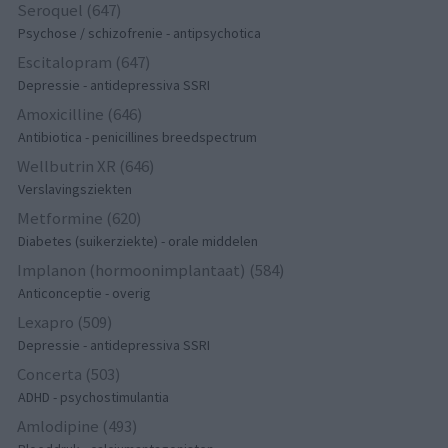
Seroquel (647)
Psychose / schizofrenie - antipsychotica
Escitalopram (647)
Depressie - antidepressiva SSRI
Amoxicilline (646)
Antibiotica - penicillines breedspectrum
Wellbutrin XR (646)
Verslavingsziekten
Metformine (620)
Diabetes (suikerziekte) - orale middelen
Implanon (hormoonimplantaat) (584)
Anticonceptie - overig
Lexapro (509)
Depressie - antidepressiva SSRI
Concerta (503)
ADHD - psychostimulantia
Amlodipine (493)