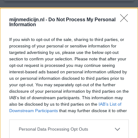
Aldara
mijnmedicijn.nl -
Do Not Process My Personal
11-10-2022 | Vrouw | 30
Information
imiquimod (50mg/g)
Niet in de lijst
If you wish to opt-out of the sale, sharing to third parties, or
processing of your personal or sensitive information for
Effectiviteit
targeted advertising by us, please use the below opt-out
Hoeveelheid bijwerkingen
section to confirm your selection. Please note that after your
opt-out request is processed you may continue seeing
Vanwege afwijkende cellen, cin 3 de aldara creme drie
interest-based ads based on personal information utilized by
keer per week ingebracht. Vier maanden lang. Weinig
us or personal information disclosed to third parties prior to
bijwerken, dit viel bij mij mee. De dag het inbrengen soms
your opt-out. You may separately opt-out of the further
lichte spierpijn in mijn benen, lichte hoofdpijn of wat
disclosure of your personal information by third parties on the
vermoeider. De plek rondom het inbrengen goed
IAB’s list of downstream participants. This information may
verzorgen met vaseline, dan irriteert de huid niet. Bij mij
also be disclosed by us to third parties on the
IAB’s List of
helaas niet het gewenste resultaat geleve
Downstream Participants
that may further disclose it to other
[lees meer...]
third parties.
0 reacties
geef mening
Personal Data Processing Opt Outs