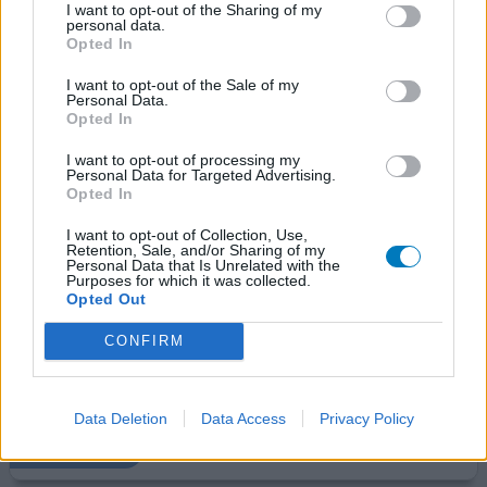
I want to opt-out of the Sharing of my
personal data.
Aldara
Opted In
03-06-2022 | Vrouw | 31
I want to opt-out of the Sale of my
imiquimod (50mg/g)
Personal Data.
Niet in de lijst
Opted In
Effectiviteit
I want to opt-out of processing my
Personal Data for Targeted Advertising.
Hoeveelheid bijwerkingen
Opted In
Vanwege voorstadium baarmoederhalskanker (pap3a1,
I want to opt-out of Collection, Use,
Retention, Sale, and/or Sharing of my
toen pap3a2) en afwijkende biopten (cin2/cin3) ben ik
Personal Data that Is Unrelated with the
gestart met de aldara creme na een gesprek met mijn
Purposes for which it was collected.
Opted Out
gynaecoloog. Omdat ik 31 ben en nog een kinderwens
heb is hier toen voor gekozen in plaats van gelijk een
CONFIRM
lisexcisie. Het is een behandeling die nog redelijk nieuw is
maar de resultaten die er waren zagen er goed uit. H
[lees
meer...]
Data Deletion
Data Access
Privacy Policy
0 reacties
geef mening