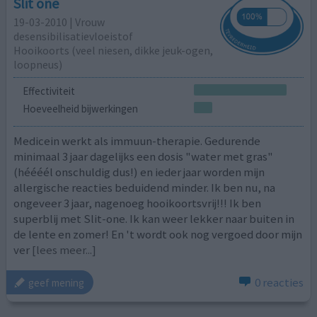
Slit one
19-03-2010 | Vrouw
desensibilisatievloeistof
Hooikoorts (veel niesen, dikke jeuk-ogen,
loopneus)
Effectiviteit
Hoeveelheid bijwerkingen
Medicein werkt als immuun-therapie. Gedurende
minimaal 3 jaar dagelijks een dosis "water met gras"
(héééél onschuldig dus!) en ieder jaar worden mijn
allergische reacties beduidend minder. Ik ben nu, na
ongeveer 3 jaar, nagenoeg hooikoortsvrij!!! Ik ben
superblij met Slit-one. Ik kan weer lekker naar buiten in
de lente en zomer! En 't wordt ook nog vergoed door mijn
ver
[lees meer...]
0 reacties
geef mening