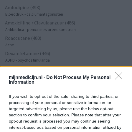
Amlodipine (493)
Bloeddruk - calciumantagonisten
Amoxicilline / Clavulaanzuur (486)
Antibiotica - penicillines breedspectrum
Roaccutane (480)
Acne
Dexamfetamine (446)
ADHD - psychostimulantia
Euthyrox (436)
Schildklier - hypothyroidie (traagwerkend)
mijnmedicijn.nl -
Do Not Process My Personal
Information
De reviews op deze pagina zijn door de gebruikers
If you wish to opt-out of the sale, sharing to third parties, or
gegenereerd en vervolgens gelezen en aangepast alvorens
processing of your personal or sensitive information for
goedkeuring, om zo te voldoen aan onze standaarden wat betreft
targeted advertising by us, please use the below opt-out
een review voor een medicijn. Voor het delen van ervaringen is
section to confirm your selection. Please note that after your
geen medische kennis noodzakelijk. Op deze manier geven de
opt-out request is processed you may continue seeing
interest-based ads based on personal information utilized by
reviews alleen een beeld van de ervaring van de schrijvers en niet