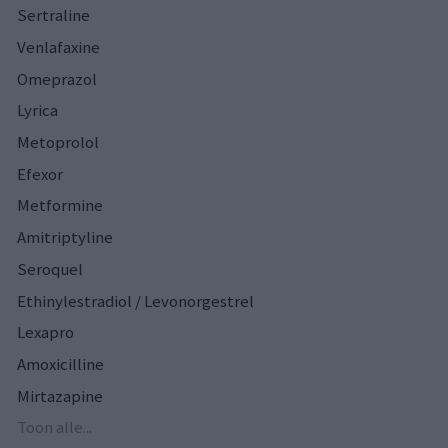
Sertraline
Venlafaxine
Omeprazol
Lyrica
Metoprolol
Efexor
Metformine
Amitriptyline
Seroquel
Ethinylestradiol / Levonorgestrel
Lexapro
Amoxicilline
Mirtazapine
Toon alle...