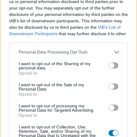
us or personal information disclosed to third parties prior to
die van de eigenaar van deze website. Denk er aan dat de
your opt-out. You may separately opt-out of the further
ervaringen kunnen verschillen van persoon tot persoon en dat u
disclosure of your personal information by third parties on the
voor medisch advies altijd contact op moet nemen met uw arts of
IAB’s list of downstream participants. This information may
apotheker.
also be disclosed by us to third parties on the
IAB’s List of
Downstream Participants
that may further disclose it to other
third parties.
Personal Data Processing Opt Outs
I want to opt-out of the Sharing of my
personal data.
Opted In
I want to opt-out of the Sale of my
Personal Data.
Opted In
I want to opt-out of processing my
Personal Data for Targeted Advertising.
Opted In
I want to opt-out of Collection, Use,
Retention, Sale, and/or Sharing of my
Personal Data that Is Unrelated with the