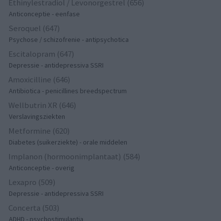
Ethinylestradiol / Levonorgestrel (656)
Anticonceptie - eenfase
Seroquel (647)
Psychose / schizofrenie - antipsychotica
Escitalopram (647)
Depressie - antidepressiva SSRI
Amoxicilline (646)
Antibiotica - penicillines breedspectrum
Wellbutrin XR (646)
Verslavingsziekten
Metformine (620)
Diabetes (suikerziekte) - orale middelen
Implanon (hormoonimplantaat) (584)
Anticonceptie - overig
Lexapro (509)
Depressie - antidepressiva SSRI
Concerta (503)
ADHD - psychostimulantia