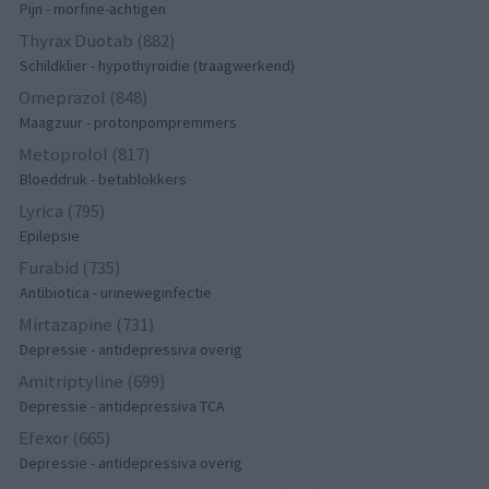
Pijn - morfine-achtigen
Thyrax Duotab (882)
Schildklier - hypothyroidie (traagwerkend)
Omeprazol (848)
Maagzuur - protonpompremmers
Metoprolol (817)
Bloeddruk - betablokkers
Lyrica (795)
Epilepsie
Furabid (735)
Antibiotica - urineweginfectie
Mirtazapine (731)
Depressie - antidepressiva overig
Amitriptyline (699)
Depressie - antidepressiva TCA
Efexor (665)
Depressie - antidepressiva overig