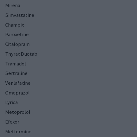
Mirena
Simvastatine
Champix
Paroxetine
Citalopram
Thyrax Duotab
Tramadol
Sertraline
Venlafaxine
Omeprazol
Lyrica
Metoprolol
Efexor
Metformine