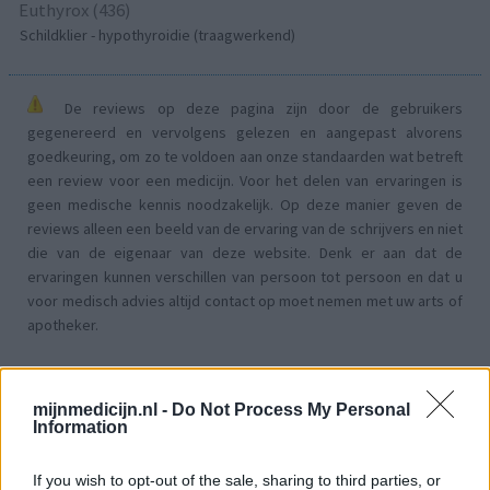
Euthyrox (436)
Schildklier - hypothyroidie (traagwerkend)
De reviews op deze pagina zijn door de gebruikers
gegenereerd en vervolgens gelezen en aangepast alvorens
goedkeuring, om zo te voldoen aan onze standaarden wat betreft
een review voor een medicijn. Voor het delen van ervaringen is
geen medische kennis noodzakelijk. Op deze manier geven de
reviews alleen een beeld van de ervaring van de schrijvers en niet
die van de eigenaar van deze website. Denk er aan dat de
ervaringen kunnen verschillen van persoon tot persoon en dat u
voor medisch advies altijd contact op moet nemen met uw arts of
apotheker.
mijnmedicijn.nl -
Do Not Process My Personal
Information
If you wish to opt-out of the sale, sharing to third parties, or