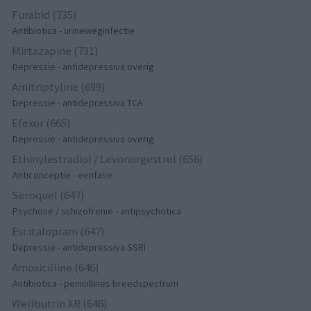
Furabid (735)
Antibiotica - urineweginfectie
Mirtazapine (731)
Depressie - antidepressiva overig
Amitriptyline (699)
Depressie - antidepressiva TCA
Efexor (665)
Depressie - antidepressiva overig
Ethinylestradiol / Levonorgestrel (656)
Anticonceptie - eenfase
Seroquel (647)
Psychose / schizofrenie - antipsychotica
Escitalopram (647)
Depressie - antidepressiva SSRI
Amoxicilline (646)
Antibiotica - penicillines breedspectrum
Wellbutrin XR (646)