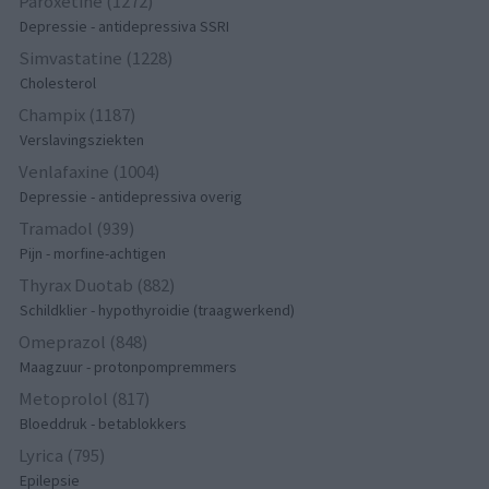
Paroxetine (1272)
Depressie - antidepressiva SSRI
Simvastatine (1228)
Cholesterol
Champix (1187)
Verslavingsziekten
Venlafaxine (1004)
Depressie - antidepressiva overig
Tramadol (939)
Pijn - morfine-achtigen
Thyrax Duotab (882)
Schildklier - hypothyroidie (traagwerkend)
Omeprazol (848)
Maagzuur - protonpompremmers
Metoprolol (817)
Bloeddruk - betablokkers
Lyrica (795)
Epilepsie