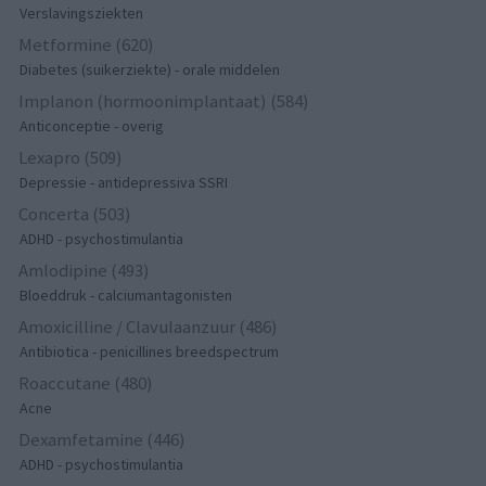
Verslavingsziekten
Metformine (620)
Diabetes (suikerziekte) - orale middelen
Implanon (hormoonimplantaat) (584)
Anticonceptie - overig
Lexapro (509)
Depressie - antidepressiva SSRI
Concerta (503)
ADHD - psychostimulantia
Amlodipine (493)
Bloeddruk - calciumantagonisten
Amoxicilline / Clavulaanzuur (486)
Antibiotica - penicillines breedspectrum
Roaccutane (480)
Acne
Dexamfetamine (446)
ADHD - psychostimulantia