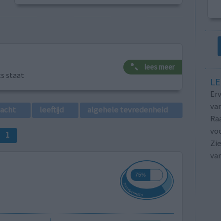
lees meer
ts staat
LE
Erv
van
lacht
leeftijd
algehele tevredenheid
Raa
voo
1
Zie
va