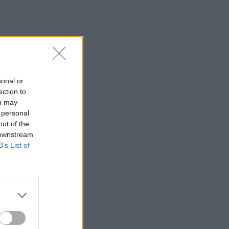
sonal or
ection to
ou may
 personal
out of the
 downstream
B’s List of