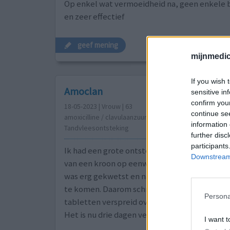
Op enkel wat vermoeidheid na, geen enkele 
en zeer effectief
geef mening
mijnmedici
If you wish 
Amoclan
sensitive in
confirm you
18-05-2023 | Vrouw | 63
continue se
amoxicilline / clavulaanzuur (1000/200mg)
information 
Tandvleesontsteking
further disc
participants
Ik had een grote ontsteking opgedaan na het
Downstream 
van een kroon op eenwortel implantaat. Mijn
was erg gekwetst en na 10 dagen bleek er ge
te komen. Daarom schreef de huisarts amoxillic
Persona
tabletten verspreid over 2 dagen. Omdat ik er
Het is nu drie dagen verder
[lees meer...]
I want t