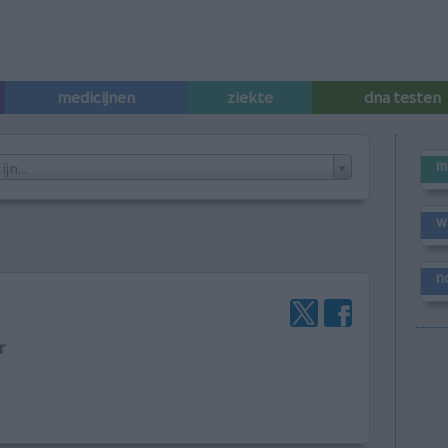
medicijnen
ziekte
dna testen
m
n...
w
n
r