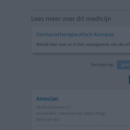
Lees meer over dit medicijn
Farmacotherapeutisch Kompas
Bekijk hier wat er in het naslagwerk van de ar
Sorteer op
ges
Amoclan
16-09-2024 | Man | 57
amoxicilline / clavulaanzuur (500/125mg)
Niet in de lijst