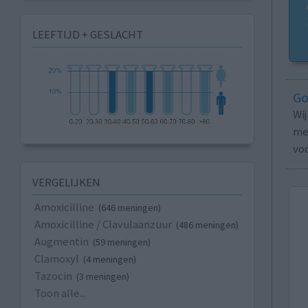
LEEFTIJD + GESLACHT
Go
Wi
med
vo
VERGELIJKEN
Amoxicilline
(646 meningen)
Amoxicilline / Clavulaanzuur
(486 meningen)
Augmentin
(59 meningen)
Clamoxyl
(4 meningen)
Tazocin
(3 meningen)
Toon alle...