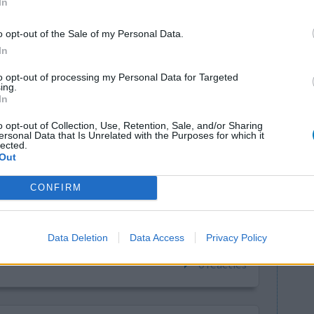
In
0 reacties
o opt-out of the Sale of my Personal Data.
In
to opt-out of processing my Personal Data for Targeted
ing.
In
o opt-out of Collection, Use, Retention, Sale, and/or Sharing
ersonal Data that Is Unrelated with the Purposes for which it
lected.
Out
s een
Effectiviteit
thuis neem
Hoeveelheid bijwerkingen
CONFIRM
 tot nu toe,
. Moet wel nog afwachten voor de volgende dagen
 terug normaal zijn
Data Deletion
Data Access
Privacy Policy
0 reacties