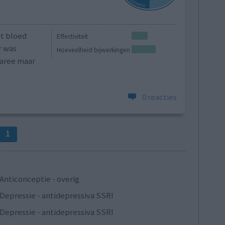
et bloed
Effectiviteit
r was
Hoeveelheid bijwerkingen
iaree maar
0 reacties
1
Anticonceptie - overig
Depressie - antidepressiva SSRI
Depressie - antidepressiva SSRI