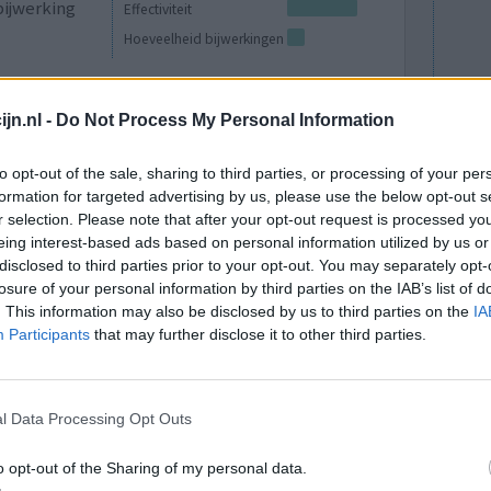
bijwerking
Effectiviteit
Hoeveelheid bijwerkingen
0 reacties
jn.nl -
Do Not Process My Personal Information
to opt-out of the sale, sharing to third parties, or processing of your per
formation for targeted advertising by us, please use the below opt-out s
r selection. Please note that after your opt-out request is processed y
eing interest-based ads based on personal information utilized by us or
disclosed to third parties prior to your opt-out. You may separately opt-
losure of your personal information by third parties on the IAB’s list of
. This information may also be disclosed by us to third parties on the
IA
 plaatsen
Effectiviteit
Participants
that may further disclose it to other third parties.
 tandvlees
Hoeveelheid bijwerkingen
en genezing
ine voor: 3x per dag 1 g, ik nam in totaal 6
l Data Processing Opt Outs
 zo heftig ziek van werd, ben ik ermee gestopt.
o opt-out of the Sharing of my personal data.