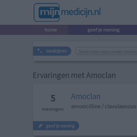
home
geef je mening
Selecteer een ander medicij
medicijnen
Ervaringen met Amoclan
Amoclan
5
amoxicilline / clavulaanzuu
meningen
geef je mening