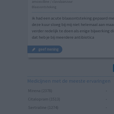
amoxicilline / clavulaanzuur
Blaasontsteking
ik had een acute blaasontsteking gepaard m
deze kuur sloeg bij mij niet helemaal aan maa
verder redelijk te doen als enige bijwerking d
dat heb je bij meerdere antibiotica
geef mening
Medicijnen met de meeste ervaringen
Mirena (2378)
-
Citalopram (1513)
-
Sertraline (1274)
-