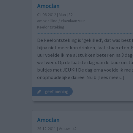
Amoclan
01-06-2012 | Man | 32
amoxicilline / clavulaanzuur
Keelontsteking
De keelontsteking is 'gekilled', dat was best f
bijna niet meer kon drinken, laat staan eten. 
uur voelde ik me al stukken beter en na 3 dag
wel weer. Op de laatste dag van de kuur onstan
bultjes met JEUK!! De dag erna voelde ik me 
onophoudelijke dairee. Nu b
[lees meer...]
geef mening
Amoclan
29-12-2011 | Vrouw | 42