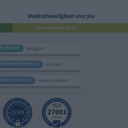
Medicatieveiligheid voor jou
over mijnmedicijn.nl
ijn account
inloggen
achtwoord vergeten?
klik hier!
og geen account?
maak er nu één!