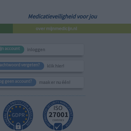
Medicatieveiligheid voor jou
over mijnmedicijn.nl
ijn account
inloggen
achtwoord vergeten?
klik hier!
og geen account?
maak er nu één!