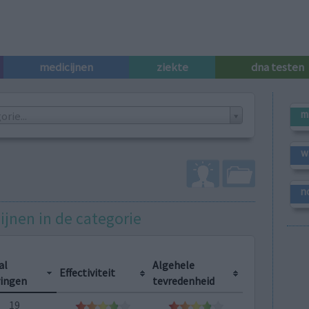
medicijnen
ziekte
dna testen
m
rie...
w
n
ijnen in de categorie
al
Algehele
Effectiviteit
ringen
tevredenheid
19