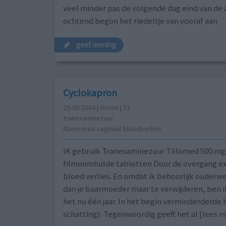
veel minder pas de volgende dag eind van de
ochtend begon het riedeltje van vooraf aan
geef mening
Cyclokapron
29-09-2024 | Vrouw | 53
tranexaminezuur
Abnormaal vaginaal bloedverlies
IK gebruik Tranexaminezuur Tillomed 500 mg
filmonmhulde tabletten Door de overgang e
bloed verlies. En omdat ik behoorlijk ouderw
dan je baarmoeder maar te verwijderen, ben 
het nu één jaar. In het begin verminderderde h
schatting). Tegenwoordig geeft het al
[lees me