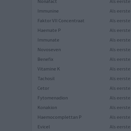
Nonafact
Als eerst
Immunine
Als eerst
Faktor VII Concentraat
Als eerst
Haemate P
Als eerst
Immunate
Als eerst
Novoseven
Als eerst
Benefix
Als eerst
Vitamine K
Als eerst
Tachosil
Als eerst
Cetor
Als eerst
Fytomenadion
Als eerst
Konakion
Als eerst
Haemocomplettan P
Als eerst
Evicel
Als eerst