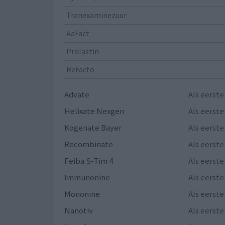
Tranexaminezuur
AaFact
Prolastin
ReFacto
Advate
Als eerst
Helixate Nexgen
Als eerst
Kogenate Bayer
Als eerst
Recombinate
Als eerst
Feiba S-Tim 4
Als eerst
Immunonine
Als eerst
Mononine
Als eerst
Nanotiv
Als eerst