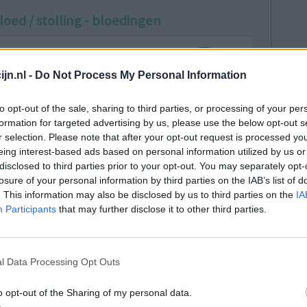
loed / stolling - bloedingen
jn.nl -
Do Not Process My Personal Information
to opt-out of the sale, sharing to third parties, or processing of your per
formation for targeted advertising by us, please use the below opt-out s
lange tijd
r selection. Please note that after your opt-out request is processed y
Effectiviteit
eing interest-based ads based on personal information utilized by us or
minezuur.
Hoeveelheid bijwerkingen
disclosed to third parties prior to your opt-out. You may separately opt-
xtra large
losure of your personal information by third parties on the IAB’s list of
jze van spreken de hele dag met 1 normale
. This information may also be disclosed by us to third parties on the
IA
jk helpt het ook om icm de ijzertabletten mijn
Participants
that may further disclose it to other third parties.
l Data Processing Opt Outs
o opt-out of the Sharing of my personal data.