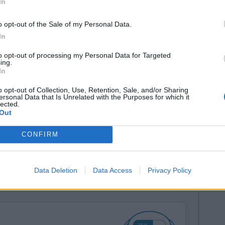
In
o opt-out of the Sale of my Personal Data.
In
to opt-out of processing my Personal Data for Targeted
ing.
Effectiviteit
In
omen in het
Hoeveelheid bijwerkingen
Bloeden
o opt-out of Collection, Use, Retention, Sale, and/or Sharing
Bijwerkingen
ersonal Data that Is Unrelated with the Purposes for which it
r echt
lected.
misselijkheid
Out
geven en de
herhaaldelijk overgeven
hoofdpijn
d gevoel in
CONFIRM
migraine
buikpijn
Data Deletion
Data Access
Privacy Policy