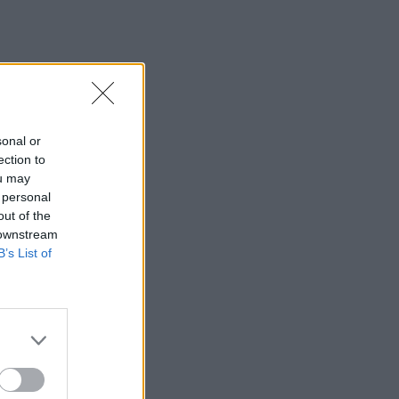
sonal or
ection to
ou may
 personal
out of the
 downstream
B’s List of