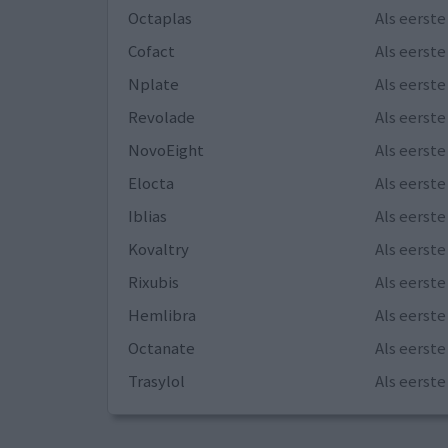
Octaplas
Als eerst
Cofact
Als eerst
Nplate
Als eerst
Revolade
Als eerst
NovoEight
Als eerst
Elocta
Als eerst
Iblias
Als eerst
Kovaltry
Als eerst
Rixubis
Als eerst
Hemlibra
Als eerst
Octanate
Als eerst
Trasylol
Als eerst